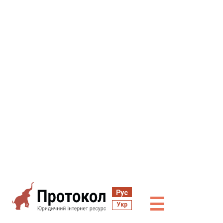
Рус
☰
Укр