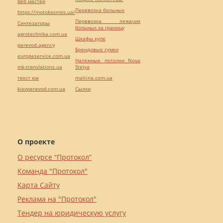
Веб мастер
Перевозка больных
https://motokosmos.ua/
Перевозка лежачих
Синтезаторы
больных за границу
agrotechnika.com.ua
Шкафы купе
perevod.agency
Брендовые сумки
europeservice.com.ua
Натяжные потолки Nova
mk-translations.ua
Stelya
текст юа
maltina.com.ua
kievperevod.com.ua
Cылки
О проекте
О ресурсе “Протокол”
Команда "Протокол"
Карта Сайту
Реклама на "Протокол"
Тендер на юридическую услугу