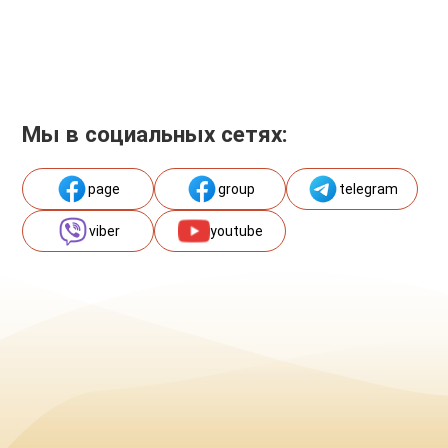
Мы в социальных сетях:
page
group
telegram
viber
youtube