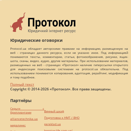
Юридические оговорки
Protocol.ua обладает авторскими правами на информацию, размещенную на
веб - страницах данного ресурса, если не указано иное. Под информацией
понимаются тексты, комментарии, статьи, фотоизображения, рисунки, ящик-
шота, сканы, видео, аудио, другие материалы. При использовании материалов,
размещенных на веб - страницах «Протокол» наличие гиперссылки открытого
для индексации поисковыми системами на protocol.ua обязательна. Под
использованием понимается копирования, адаптация, рерайтинг, модификация
и тому подобное.
Полный текст
Copyright © 2014-2026 «Протокол». Все права защищены.
Партнёры
Серьги с
Винный шкаф
бриллиантами
Подготовка к НМТ / ВНО
alliancetechnika.ua
pereklad.ua
миралинкс
hospice-life.com.ua/