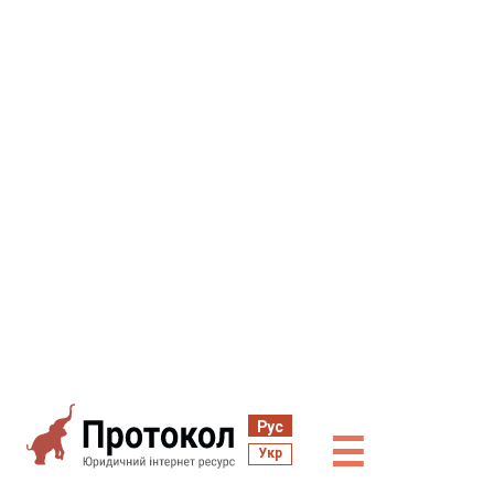
Рус
☰
Укр