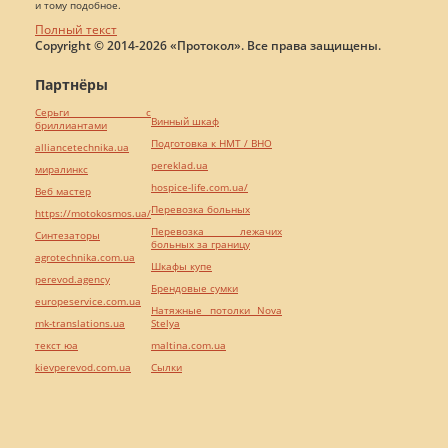
и тому подобное.
Полный текст
Copyright © 2014-2026 «Протокол». Все права защищены.
Партнёры
Серьги с
Винный шкаф
бриллиантами
Подготовка к НМТ / ВНО
alliancetechnika.ua
pereklad.ua
миралинкс
hospice-life.com.ua/
Веб мастер
Перевозка больных
https://motokosmos.ua/
Перевозка лежачих
Синтезаторы
больных за границу
agrotechnika.com.ua
Шкафы купе
perevod.agency
Брендовые сумки
europeservice.com.ua
Натяжные потолки Nova
mk-translations.ua
Stelya
текст юа
maltina.com.ua
kievperevod.com.ua
Cылки