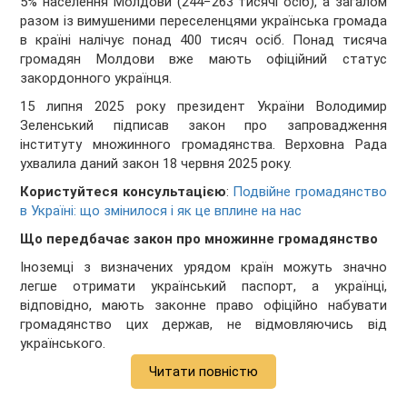
5% населення Молдови (244−263 тисячі осіб), а загалом
разом із вимушеними переселенцями українська громада
в країні налічує понад 400 тисяч осіб. Понад тисяча
громадян Молдови вже мають офіційний статус
закордонного українця.
15 липня 2025 року президент України Володимир
Зеленський підписав закон про запровадження
інституту множинного громадянства. Верховна Рада
ухвалила даний закон 18 червня 2025 року.
Користуйтеся консультацією
:
Подвійне громадянство
в Україні: що змінилося і як це вплине на нас
Що передбачає закон про множинне громадянство
Іноземці з визначених урядом країн можуть значно
легше отримати український паспорт, а українці,
відповідно, мають законне право офіційно набувати
громадянство цих держав, не відмовляючись від
українського.
Читати повністю