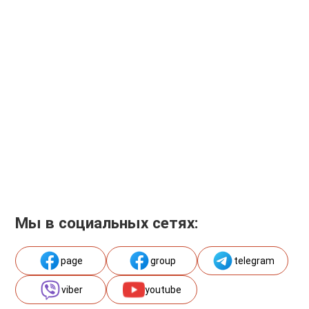
Мы в социальных сетях:
page
group
telegram
viber
youtube