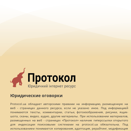
Юридические оговорки
Protocol.ua обладает авторскими правами на информацию, размещенную на
веб - страницах данного ресурса, если не указано иное. Под информацией
понимаются тексты, комментарии, статьи, фотоизображения, рисунки, ящик-
шота, сканы, видео, аудио, другие материалы. При использовании материалов,
размещенных на веб - страницах «Протокол» наличие гиперссылки открытого
для индексации поисковыми системами на protocol.ua обязательна. Под
использованием понимается копирования, адаптация, рерайтинг, модификация