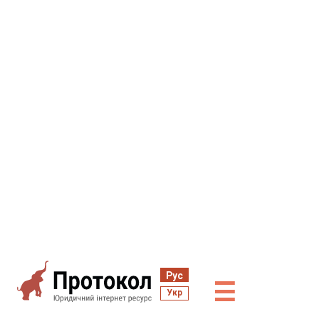
Рус
☰
Укр