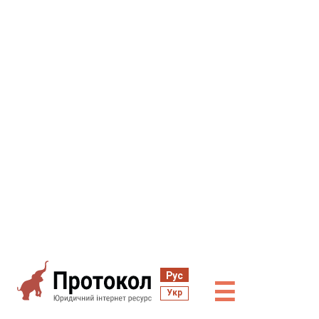
Рус
☰
Укр