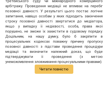
третейського суду чи міжнародного комерційного
арбітражу. Проведення медіації не впливає на перебіг
позовної давності. У результаті цього постає логічне
запитання, навіщо особам у яких підходить закінчення
строку позовної давності звертатися до медіатора,
якщо у випадку її недієвості, особа, права якої
порушено, не зможе їх захистити в судовому порядку.
Доцільним, на нашу думку, було б закріпити в
процесуальних кодексах поважну причину пропуску
позовної давності з підстави проведення процедури
медіації та визначити належний доказ, що буде
підтверджувати її проведення (з метою
унеможливлення зловживання процесуальними правами).
Читати повністю