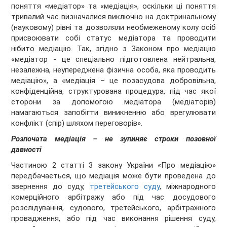
поняття «медіатор» та «медіація», оскільки ці поняття
тривалий час визначалися виключно на доктринальному
(науковому) рівні та дозволяли необмеженому колу осіб
присвоювати собі статус медіатора та проводити
нібито медіацію. Так, згідно з Законом про медіацію
«медіатор - це спеціально підготовлена нейтральна,
незалежна, неупереджена фізична особа, яка проводить
медіацію», а «медіація – це позасудова добровільна,
конфіденційна, структурована процедура, під час якої
сторони за допомогою медіатора (медіаторів)
намагаються запобігти виникненню або врегулювати
конфлікт (спір) шляхом переговорів».
Розпочата медіація – не зупиняє строки позовної
давності
Частиною 2 статті 3 закону України «Про медіацію»
передбачається, що медіація може бути проведена до
звернення до суду,
третейського суду
, міжнародного
комерційного арбітражу або під час досудового
розслідування, судового, третейського, арбітражного
провадження, або під час виконання рішення суду,