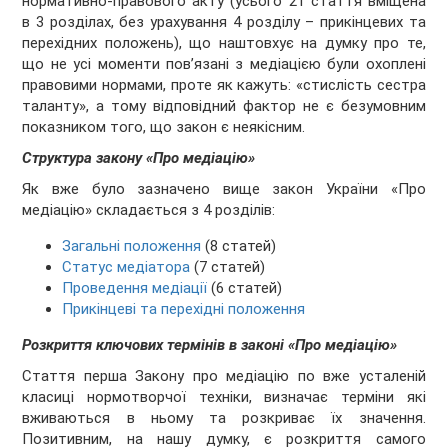
нормативно-правового акту (усього 21 стаття вміщена
в 3 розділах, без урахування 4 розділу – прикінцевих та
перехідних положень), що наштовхує на думку про те,
що не усі моменти пов’язані з медіацією були охоплені
правовими нормами, проте як кажуть: «стислість сестра
таланту», а тому відповідний фактор не є безумовним
показником того, що закон є неякісним.
Структура закону «Про медіацію»
Як вже було зазначено вище закон України «Про
медіацію» складається з 4 розділів:
Загальні положення
(8 статей)
Статус медіатора
(7 статей)
Проведення медіації
(6 статей)
Прикінцеві та перехідні положення
Розкриття ключових термінів в законі «Про медіацію»
Стаття перша Закону про медіацію по вже усталеній
класиці нормотворчої техніки, визначає терміни які
вживаються в ньому та розкриває їх значення.
Позитивним, на нашу думку, є розкриття самого