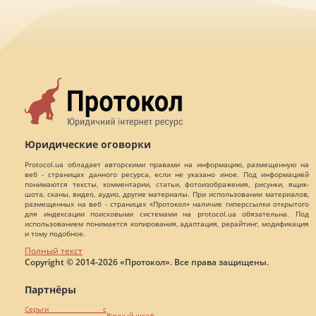
Юридические оговорки
Protocol.ua обладает авторскими правами на информацию, размещенную на
веб - страницах данного ресурса, если не указано иное. Под информацией
понимаются тексты, комментарии, статьи, фотоизображения, рисунки, ящик-
шота, сканы, видео, аудио, другие материалы. При использовании материалов,
размещенных на веб - страницах «Протокол» наличие гиперссылки открытого
для индексации поисковыми системами на protocol.ua обязательна. Под
использованием понимается копирования, адаптация, рерайтинг, модификация
и тому подобное.
Полный текст
Copyright © 2014-2026 «Протокол». Все права защищены.
Партнёры
Серьги с
Винный шкаф