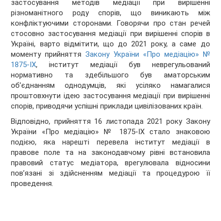
застосування методів медіації при вирішенні
різноманітного роду спорів, що виникають між
конфліктуючими сторонами. Говорячи про стан речей
стосовно застосування медіації при вирішенні спорів в
Україні, варто відмітити, що до 2021 року, а саме до
моменту прийняття
Закону України «Про медіацію» №
1875-ІХ
, інститут медіації був неврегульований
нормативно та здебільшого був аматорським
об’єднанням однодумців, які усіляко намагалися
проштовхнути ідею застосування медіації при вирішенні
спорів, приводячи успішні приклади цивілізованих країн.
Відповідно, прийняття 16 листопада 2021 року Закону
України «Про медіацію» № 1875-ІХ стало знаковою
подією, яка нарешті перевела інститут медіації в
правове поле та на законодавчому рівні встановила
правовий статус медіатора, врегулювала відносини
пов’язані зі здійсненням медіації та процедурою її
проведення.