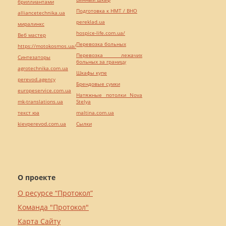
бриллиантами
Подготовка к НМТ / ВНО
alliancetechnika.ua
pereklad.ua
миралинкс
hospice-life.com.ua/
Веб мастер
Перевозка больных
https://motokosmos.ua/
Перевозка лежачих
Синтезаторы
больных за границу
agrotechnika.com.ua
Шкафы купе
perevod.agency
Брендовые сумки
europeservice.com.ua
Натяжные потолки Nova
mk-translations.ua
Stelya
текст юа
maltina.com.ua
kievperevod.com.ua
Cылки
О проекте
О ресурсе “Протокол”
Команда "Протокол"
Карта Сайту