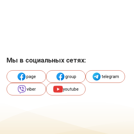
Мы в социальных сетях:
page
group
telegram
viber
youtube