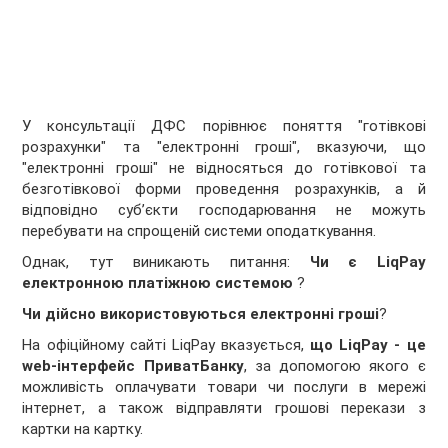
У консультації ДФС порівнює поняття "готівкові
розрахунки" та "електронні гроші", вказуючи, що
"електронні гроші" не відносяться до готівкової та
безготівкової форми проведення розрахунків, а й
відповідно суб’єкти господарювання не можуть
перебувати на спрощеній системи оподаткування.
Однак, тут виникають питання:
Чи є LiqPay
електронною платіжною системою
?
Чи дійсно використовуються електронні гроші
?
На офіційному сайті LiqPay вказується,
що LiqPay - це
web-інтерфейс ПриватБанку
, за допомогою якого є
можливість оплачувати товари чи послуги в мережі
інтернет, а також відправляти грошові перекази з
картки на картку.