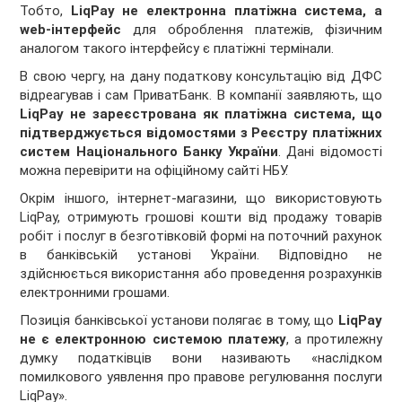
Тобто,
LiqPay не електронна платіжна система, а
web
-інтерфейс
для оброблення платежів, фізичним
аналогом такого інтерфейсу є платіжні термінали.
В свою чергу, на дану податкову консультацію від ДФС
відреагував і сам ПриватБанк. В компанії заявляють, що
LiqPay не зареєстрована як платіжна система, що
підтверджується відомостями з Реєстру платіжних
систем Національного Банку України
. Дані відомості
можна перевірити на офіційному сайті НБУ.
Окрім іншого, інтернет-магазини, що використовують
LiqPay, отримують грошові кошти від продажу товарів
робіт і послуг в безготівковій формі на поточний рахунок
в банківській установі України. Відповідно не
здійснюється використання або проведення розрахунків
електронними грошами.
Позиція банківської установи полягає в тому, що
LiqPay
не є електронною системою платежу
, а протилежну
думку податківців вони називають «наслідком
помилкового уявлення про правове регулювання послуги
LiqPay».