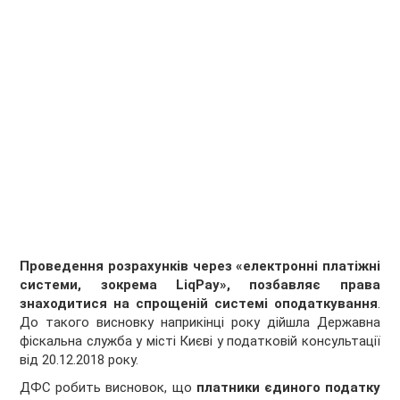
Проведення розрахунків через «електронні платіжні
системи, зокрема LiqPay», позбавляє права
знаходитися на спрощеній системі оподаткування
.
До такого висновку наприкінці року дійшла Державна
фіскальна служба у місті Києві у податковій консультації
від 20.12.2018 року.
ДФС робить висновок, що
платники єдиного податку