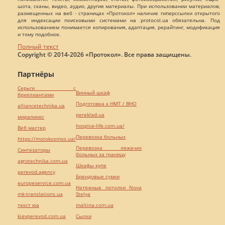
шота, сканы, видео, аудио, другие материалы. При использовании материалов,
размещенных на веб - страницах «Протокол» наличие гиперссылки открытого
для индексации поисковыми системами на protocol.ua обязательна. Под
использованием понимается копирования, адаптация, рерайтинг, модификация
и тому подобное.
Полный текст
Copyright © 2014-2026 «Протокол». Все права защищены.
Партнёры
Серьги с
Винный шкаф
бриллиантами
Подготовка к НМТ / ВНО
alliancetechnika.ua
pereklad.ua
миралинкс
hospice-life.com.ua/
Веб мастер
Перевозка больных
https://motokosmos.ua/
Перевозка лежачих
Синтезаторы
больных за границу
agrotechnika.com.ua
Шкафы купе
perevod.agency
Брендовые сумки
europeservice.com.ua
Натяжные потолки Nova
mk-translations.ua
Stelya
текст юа
maltina.com.ua
kievperevod.com.ua
Cылки