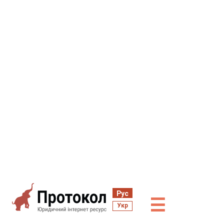
Рус
☰
Укр