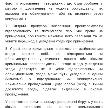
факт її ініціювання і твердження, що були зроблені з
метою її досягнення, не можуть розглядатися як
відмова від обвинувачення або як визнання своєї
винуватості.
7. Слідчий, прокурор зобов’язані проінформувати
підозрюваного та потерпілого про їхнє право на
примирення, роз’яснити механізм його реалізації та не
чинити перешкод в укладенні угоди про примирення.
8. У разі якщо кримінальне провадження здійснюється
щодо кількох осіб, які підозрюються чи
обвинувачуються у вчиненні одного або кількох
кримінальних правопорушень, і згода щодо укладення
угоди досягнута не з усіма підозрюваними чи
обвинуваченими, угода може бути укладена з одним
(кількома) з підозрюваних чи обвинувачених.
Кримінальне провадження щодо особи (осіб), з якими
досягнуто згоди, підлягає виділенню в окреме
провадження.
У разі якщо в кримінальному провадженні беруть участь
кілька потерпілих від одного кримінального