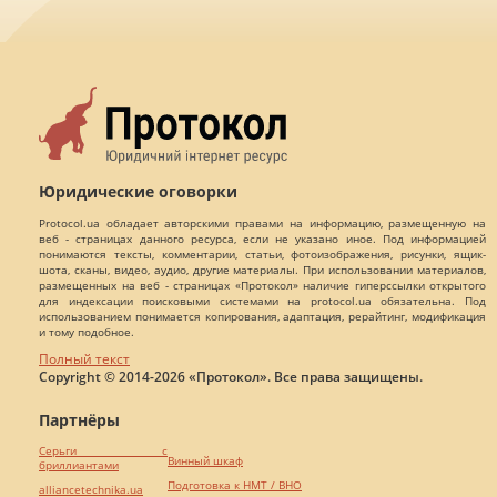
Юридические оговорки
Protocol.ua обладает авторскими правами на информацию, размещенную на
веб - страницах данного ресурса, если не указано иное. Под информацией
понимаются тексты, комментарии, статьи, фотоизображения, рисунки, ящик-
шота, сканы, видео, аудио, другие материалы. При использовании материалов,
размещенных на веб - страницах «Протокол» наличие гиперссылки открытого
для индексации поисковыми системами на protocol.ua обязательна. Под
использованием понимается копирования, адаптация, рерайтинг, модификация
и тому подобное.
Полный текст
Copyright © 2014-2026 «Протокол». Все права защищены.
Партнёры
Серьги с
Винный шкаф
бриллиантами
Подготовка к НМТ / ВНО
alliancetechnika.ua