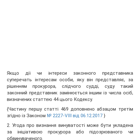
Якщо дії чи інтереси законного представника
суперечать інтересам особи, яку він представляє, за
рішенням прокурора, слідчого судді, суду такий
законний представник замінюється іншим із числа осіб,
визначених статтею 44 цього Кодексу.
{Частину першу статті 469 доповнено абзацом третім
згідно із Законом
№ 2227-VIII від 06.12.2017
}
2. Угода про визнання винуватості може бути укладена
за ініціативою прокурора або підозрюваного чи
обвинуваченого.