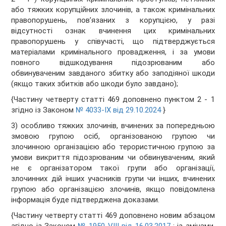
або тяжких корупційних злочинів, а також кримінальних
правопорушень, пов’язаних з корупцією, у разі
відсутності ознак вчинення цих кримінальних
правопорушень у співучасті, що підтверджується
матеріалами кримінального провадження, і за умови
повного відшкодування підозрюваним або
обвинуваченим завданого збитку або заподіяної шкоди
(якщо таких збитків або шкоди було завдано);
{Частину четверту статті 469 доповнено пунктом 2 - 1
згідно із Законом
№ 4033-IX від 29.10.2024
}
3) особливо тяжких злочинів, вчинених за попередньою
змовою групою осіб, організованою групою чи
злочинною організацією або терористичною групою за
умови викриття підозрюваним чи обвинуваченим, який
не є організатором такої групи або організації,
злочинних дій інших учасників групи чи інших, вчинених
групою або організацією злочинів, якщо повідомлена
інформація буде підтверджена доказами.
{Частину четверту статті 469 доповнено новим абзацом