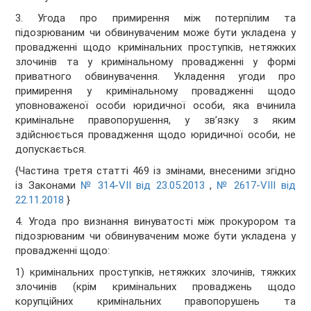
3. Угода про примирення між потерпілим та
підозрюваним чи обвинуваченим може бути укладена у
провадженні щодо кримінальних проступків, нетяжких
злочинів та у кримінальному провадженні у формі
приватного обвинувачення. Укладення угоди про
примирення у кримінальному провадженні щодо
уповноваженої особи юридичної особи, яка вчинила
кримінальне правопорушення, у зв’язку з яким
здійснюється провадження щодо юридичної особи, не
допускається.
{Частина третя статті 469 із змінами, внесеними згідно
із Законами
№ 314-VII від 23.05.2013
,
№ 2617-VIII від
22.11.2018
}
4. Угода про визнання винуватості між прокурором та
підозрюваним чи обвинуваченим може бути укладена у
провадженні щодо:
1) кримінальних проступків, нетяжких злочинів, тяжких
злочинів (крім кримінальних проваджень щодо
корупційних кримінальних правопорушень та