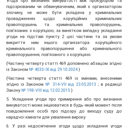
Угода про визнання винуватості між прокурором та
підозрюваним чи обвинуваченим, який є організатором
злочину, не може бути укладена у кримінальних
провадженнях щодо корупційних кримінальних
правопорушень та кримінальних правопорушень,
пов’язаних з корупцією, за винятком випадку укладання
угоди на підставі пункту 2 цієї частини та за умови
викриття ним іншого організатора корупційного
кримінального правопорушення або кримінального
правопорушення, пов’язаного з корупцією.
{Частину четверту статті 469 доповнено абзацом згідно
із Законом
№ 4033-IX від 29.10.2024
}
{Частина четверта статті 469 із змінами, внесеними
згідно із Законом
№ 314-VII від 23.05.2013
; в редакції
Закону
№ 198-VIII від 12.02.2015
}
5. Укладення угоди про примирення або про визнання
винуватості може ініціюватися в будь-який момент після
повідомлення особі про підозру до виходу суду до
нарадчої кімнати для ухвалення вироку.
6. У разі недосягнення згоди щодо укладення угоди