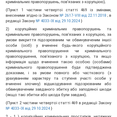
кримінальних правопорушень, пов’язаних з корупцією);
{Пункт 1 частини четвертої статті 469 із змінами,
внесеними згідно із Законом
№ 2617-VIII від 22.11.2018
; в
редакції Закону
№ 4033-IX від 29.10.2024
}
2) корупційних кримінальних правопорушень та
кримінальних правопорушень, пов’язаних з корупцією, за
умови викриття підозрюваним чи обвинуваченим іншої
особи (осіб) у вчиненні будь-якого корупційного
кримінального правопорушення чи кримінального
правопорушення, пов’язаного з корупцією, та якщо
інформація щодо вчинення такою особою (особами)
кримінального правопорушення буде підтверджена
доказами, і за умови повного або часткового (з
урахуванням характеру та ступеня участі особи у
вчиненні злочину) відшкодування підозрюваним або
обвинуваченим завданого збитку або заподіяної шкоди
(якщо такі збитки або шкода були завдані);
{Пункт 2 частини четвертої статті 469 в редакції Закону
№ 4033-IX від 29.10.2024
}
2 - 1 ) корупційних кримінальних проступків, нетяжких