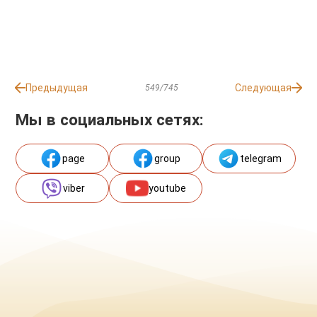
Предыдущая
Следующая
549/745
Мы в социальных сетях:
page
group
telegram
viber
youtube