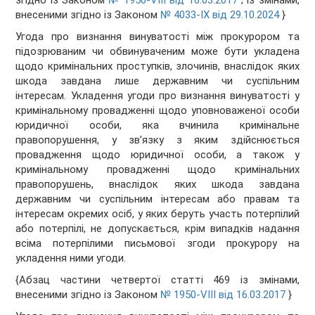
згідно із Законом
№ 1950-VIII від 16.03.2017
; із змінами,
внесеними згідно із Законом
№ 4033-IX від 29.10.2024
}
Угода про визнання винуватості між прокурором та
підозрюваним чи обвинуваченим може бути укладена
щодо кримінальних проступків, злочинів, внаслідок яких
шкода завдана лише державним чи суспільним
інтересам. Укладення угоди про визнання винуватості у
кримінальному провадженні щодо уповноваженої особи
юридичної особи, яка вчинила кримінальне
правопорушення, у зв’язку з яким здійснюється
провадження щодо юридичної особи, а також у
кримінальному провадженні щодо кримінальних
правопорушень, внаслідок яких шкода завдана
державним чи суспільним інтересам або правам та
інтересам окремих осіб, у яких беруть участь потерпілий
або потерпілі, не допускається, крім випадків надання
всіма потерпілими письмової згоди прокурору на
укладення ними угоди.
{Абзац частини четвертої статті 469 із змінами,
внесеними згідно із Законом
№ 1950-VIII від 16.03.2017
}