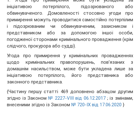
1. Угода про примирення може бути укладена за
ініціативою потерпілого, підозрюваного або
обвинуваченого. Домовленості стосовно угоди про
примирення можуть проводитися самостійно потерпілим
і підозрюваним чи обвинуваченим, захисником і
представником або за допомогою іншої особи,
погодженої сторонами кримінального провадження (крім
слідчого, прокурора або судді).
Угода про примирення у кримінальних провадженнях
щодо кримінальних правопорушень, пов’язаних з
домашнім насильством, може бути укладена лише за
ініціативою потерпілого, його представника або
законного представника.
{Частину першу статті 469 доповнено абзацом другим
згідно із Законом
№ 2227-VIII від 06.12.2017
; із змінами,
внесеними згідно із Законом
№ 720-IX від 17.06.2020
}