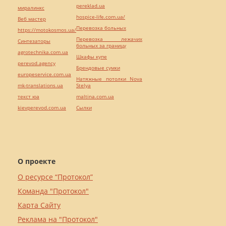
pereklad.ua
миралинкс
hospice-life.com.ua/
Веб мастер
Перевозка больных
https://motokosmos.ua/
Перевозка лежачих
Синтезаторы
больных за границу
agrotechnika.com.ua
Шкафы купе
perevod.agency
Брендовые сумки
europeservice.com.ua
Натяжные потолки Nova
mk-translations.ua
Stelya
текст юа
maltina.com.ua
kievperevod.com.ua
Cылки
О проекте
О ресурсе “Протокол”
Команда "Протокол"
Карта Сайту
Реклама на "Протокол"