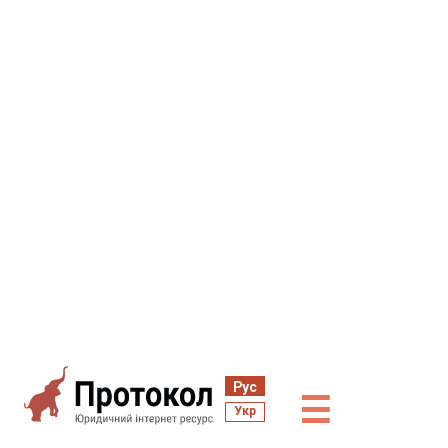
Рус
☰
Укр