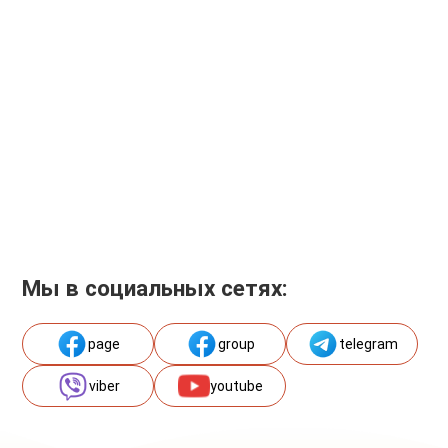
Мы в социальных сетях:
page
group
telegram
viber
youtube