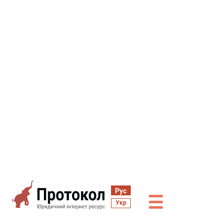
Рус
☰
Укр