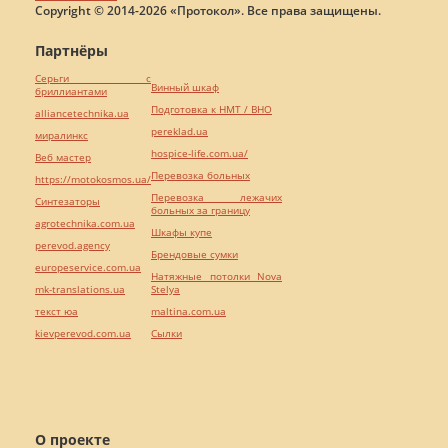
Copyright © 2014-2026 «Протокол». Все права защищены.
Партнёры
Серьги с
Винный шкаф
бриллиантами
Подготовка к НМТ / ВНО
alliancetechnika.ua
pereklad.ua
миралинкс
hospice-life.com.ua/
Веб мастер
Перевозка больных
https://motokosmos.ua/
Перевозка лежачих
Синтезаторы
больных за границу
agrotechnika.com.ua
Шкафы купе
perevod.agency
Брендовые сумки
europeservice.com.ua
Натяжные потолки Nova
mk-translations.ua
Stelya
текст юа
maltina.com.ua
kievperevod.com.ua
Cылки
О проекте