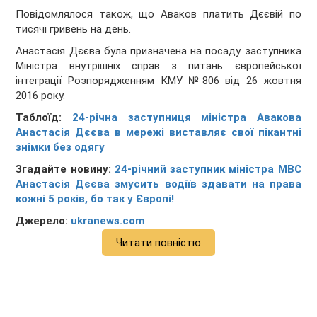
Повідомлялося також, що Аваков платить Дєєвій по
тисячі гривень на день.
Анастасія Дєєва була призначена на посаду заступника
Міністра внутрішніх справ з питань європейської
інтеграції Розпорядженням КМУ №806 від 26 жовтня
2016 року.
Таблоїд:
24-річна заступниця міністра Авакова
Анастасія Дєєва в мережі виставляє свої пікантні
знімки без одягу
Згадайте новину:
24-річний заступник міністра МВС
Анастасія Дєєва змусить водіїв здавати на права
кожні 5 років, бо так у Європі!
Джерело:
ukranews.com
Читати повністю