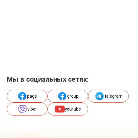
Мы в социальных сетях:
page
group
telegram
viber
youtube