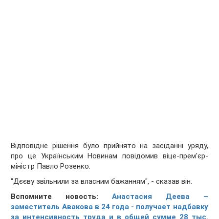
Відповідне рішення було прийнято на засіданні уряду,
про це Українським Новинам повідомив віце-прем'єр-
міністр Павло Розенко.
"Дєєву звільнили за власним бажанням", - сказав він.
Вспомните новость:
Анастасия Деева –
заместитель Авакова в 24 года - получает надбавку
за интенсивность труда и в общей сумме 28 тыс.