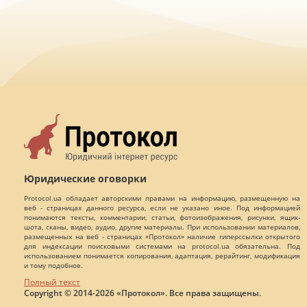
Юридические оговорки
Protocol.ua обладает авторскими правами на информацию, размещенную на
веб - страницах данного ресурса, если не указано иное. Под информацией
понимаются тексты, комментарии, статьи, фотоизображения, рисунки, ящик-
шота, сканы, видео, аудио, другие материалы. При использовании материалов,
размещенных на веб - страницах «Протокол» наличие гиперссылки открытого
для индексации поисковыми системами на protocol.ua обязательна. Под
использованием понимается копирования, адаптация, рерайтинг, модификация
и тому подобное.
Полный текст
Copyright © 2014-2026 «Протокол». Все права защищены.