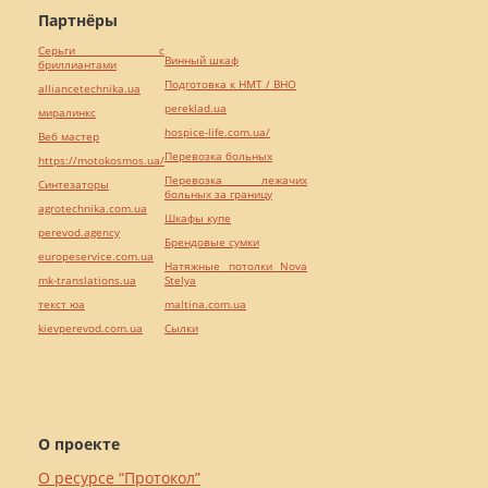
Партнёры
Серьги с
Винный шкаф
бриллиантами
Подготовка к НМТ / ВНО
alliancetechnika.ua
pereklad.ua
миралинкс
hospice-life.com.ua/
Веб мастер
Перевозка больных
https://motokosmos.ua/
Перевозка лежачих
Синтезаторы
больных за границу
agrotechnika.com.ua
Шкафы купе
perevod.agency
Брендовые сумки
europeservice.com.ua
Натяжные потолки Nova
mk-translations.ua
Stelya
текст юа
maltina.com.ua
kievperevod.com.ua
Cылки
О проекте
О ресурсе “Протокол”