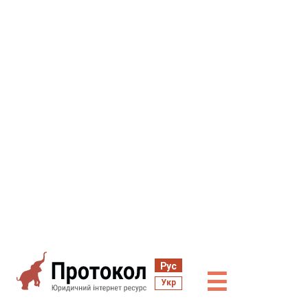
Рус
☰
Укр