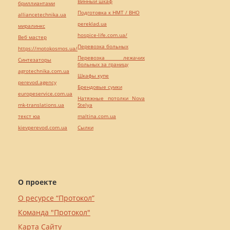
Винный шкаф
бриллиантами
Подготовка к НМТ / ВНО
alliancetechnika.ua
pereklad.ua
миралинкс
hospice-life.com.ua/
Веб мастер
Перевозка больных
https://motokosmos.ua/
Перевозка лежачих
Синтезаторы
больных за границу
agrotechnika.com.ua
Шкафы купе
perevod.agency
Брендовые сумки
europeservice.com.ua
Натяжные потолки Nova
mk-translations.ua
Stelya
текст юа
maltina.com.ua
kievperevod.com.ua
Cылки
О проекте
О ресурсе “Протокол”
Команда "Протокол"
Карта Сайту