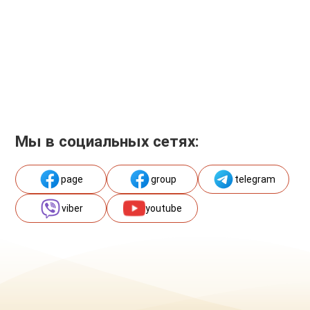
Мы в социальных сетях:
page
group
telegram
viber
youtube