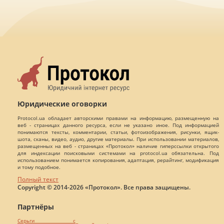
Юридические оговорки
Protocol.ua обладает авторскими правами на информацию, размещенную на
веб - страницах данного ресурса, если не указано иное. Под информацией
понимаются тексты, комментарии, статьи, фотоизображения, рисунки, ящик-
шота, сканы, видео, аудио, другие материалы. При использовании материалов,
размещенных на веб - страницах «Протокол» наличие гиперссылки открытого
для индексации поисковыми системами на protocol.ua обязательна. Под
использованием понимается копирования, адаптация, рерайтинг, модификация
и тому подобное.
Полный текст
Copyright © 2014-2026 «Протокол». Все права защищены.
Партнёры
Серьги с