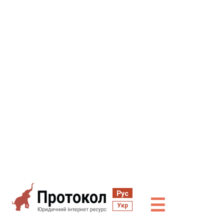
Рус
☰
Укр