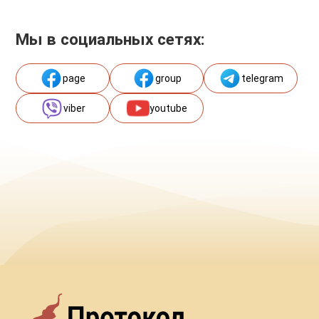
Мы в социальных сетях:
page
group
telegram
viber
youtube