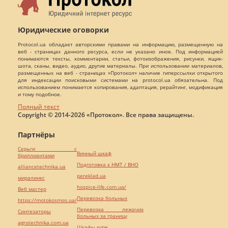
Юридические оговорки
Protocol.ua обладает авторскими правами на информацию, размещенную на
веб - страницах данного ресурса, если не указано иное. Под информацией
понимаются тексты, комментарии, статьи, фотоизображения, рисунки, ящик-
шота, сканы, видео, аудио, другие материалы. При использовании материалов,
размещенных на веб - страницах «Протокол» наличие гиперссылки открытого
для индексации поисковыми системами на protocol.ua обязательна. Под
использованием понимается копирования, адаптация, рерайтинг, модификация
и тому подобное.
Полный текст
Copyright © 2014-2026 «Протокол». Все права защищены.
Партнёры
Серьги с
Винный шкаф
бриллиантами
Подготовка к НМТ / ВНО
alliancetechnika.ua
pereklad.ua
миралинкс
hospice-life.com.ua/
Веб мастер
Перевозка больных
https://motokosmos.ua/
Перевозка лежачих
Синтезаторы
больных за границу
agrotechnika.com.ua
Шкафы купе