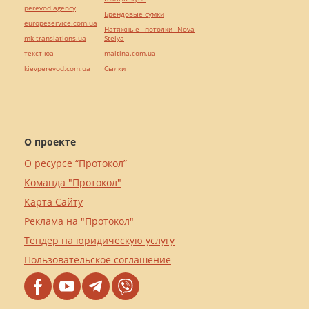
perevod.agency
Брендовые сумки
europeservice.com.ua
Натяжные потолки Nova
mk-translations.ua
Stelya
текст юа
maltina.com.ua
kievperevod.com.ua
Cылки
О проекте
О ресурсе “Протокол”
Команда "Протокол"
Карта Сайту
Реклама на "Протокол"
Тендер на юридическую услугу
Пользовательское соглашение