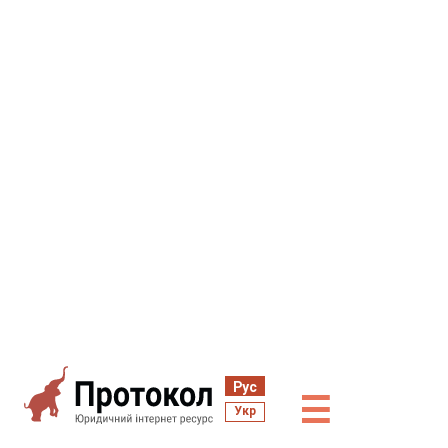
Рус
☰
Укр