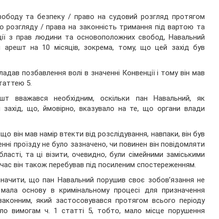
вободу та безпеку / право на судовий розгляд протягом
о розгляду / права на законність тримання під вартою та
ції з прав людини та основоположних свобод, Навальний
 арешт на 10 місяців, зокрема, тому, що цей захід був
дав позбавлення волі в значенні Конвенції і тому він мав
статтею 5.
т вважався необхідним, оскільки пан Навальний, як
 захід, що, ймовірно, вказувало на те, що органи влади
о він мав намір втекти від розслідування, навпаки, він був
женні проїзду не було зазначено, чи повинен він повідомляти
ласті, та ці візити, очевидно, були сімейними заміськими
й час він також перебував під посиленим спостереженням.
изначити, що пан Навальний порушив своє зобов’язання не
 мала основу в кримінальному процесі для призначення
законним, який застосовувався протягом всього періоду
ло вимогам ч. 1 статті 5, тобто, мало місце порушення