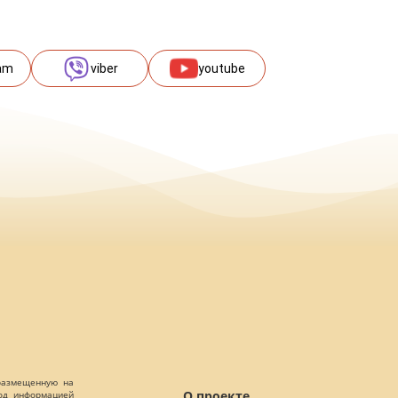
am
viber
youtube
 размещенную на
О проекте
Под информацией