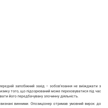
передній запобіжний захід – зобов’язання не виїжджати з
 ризику того, що підозрюваний може переховуватися під час
вати його передбачувану злочинну діяльність.
 визнані винними. Опозиціонер отримав умовний вирок до