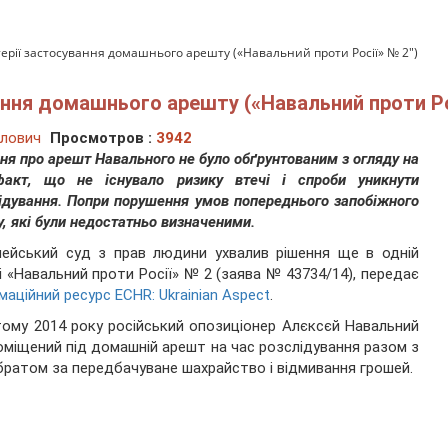
ерії застосування домашнього арешту («Навальний проти Росії» № 2")
ання домашнього арешту («Навальний проти Ро
лович
Просмотров :
3942
ня про арешт Навального не було обґрунтованим з огляду на
факт, що не існувало ризику втечі і спроби уникнути
ідування. Попри порушення умов попереднього запобіжного
у, які були недостатньо визначеними.
ейський суд з прав людини ухвалив рішення ще в одній
і «Навальний проти Росії» № 2 (заява № 43734/14), передає
маційний ресурс ECHR: Ukrainian Aspect
.
ому 2014 року російський опозиціонер Алєксєй Навальний
оміщений під домашній арешт на час розслідування разом з
братом за передбачуване шахрайство і відмивання грошей.