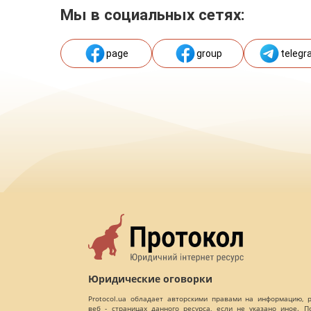
Мы в социальных сетях:
page
group
telegr
Юридические оговорки
Protocol.ua обладает авторскими правами на информацию,
веб - страницах данного ресурса, если не указано иное. 