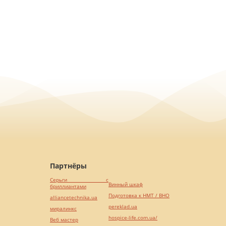
Партнёры
Серьги с
Винный шкаф
бриллиантами
Подготовка к НМТ / ВНО
alliancetechnika.ua
pereklad.ua
миралинкс
hospice-life.com.ua/
Веб мастер