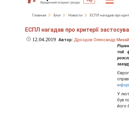
☰
Укр
Главная
Блог
Новости
ЕСПЛ нагадав про крит
ЕСПЛ нагадав про критерії застосув
12.04.2019
Автор:
Дроздов Олександр Михай
Рішен
той 
розсл
заход
Європ
справ
інфор
У лют
був п
його 