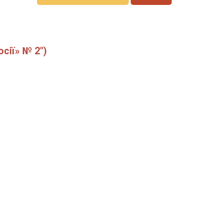
сії» № 2")