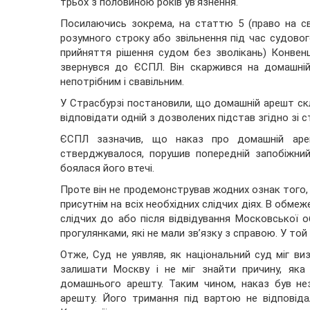
трьох з половиною років ув’язнення.
Посилаючись зокрема, на статтю 5 (право на с
розумного строку або звільнення під час судовог
прийняття рішення судом без зволікань) Конвен
звернувся до ЄСПЛ. Він скаржився на домашній
непотрібним і свавільним.
У Страсбурзі постановили, що домашній арешт скла
відповідати одній з дозволених підстав згідно зі 
ЄСПЛ зазначив, що наказ про домашній ареш
стверджувалося, порушив попередній запобіжний
боялася його втечі.
Проте він не продемонстрував жодних ознак того, щ
присутнім на всіх необхідних слідчих діях. В обме
слідчих до або після відвідування Московської об
прогулянками, які не мали зв’язку з справою. У то
Отже, Суд не уявляв, як національний суд міг в
залишати Москву і не міг знайти причину, яка
домашнього арешту. Таким чином, наказ був не
арешту. Його тримання під вартою не відповіда