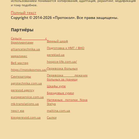
использованием понимается копирования, адаптация, рерайтинг, модификация
и тому подобное.
Полный текст
Copyright © 2014-2026 «Протокол». Все права защищены.
Партнёры
Серьги с
Винный шкаф
бриллиантами
Подготовка к НМТ / ВНО
alliancetechnika.ua
pereklad.ua
миралинкс
hospice-life.com.ua/
Веб мастер
Перевозка больных
https://motokosmos.ua/
Перевозка лежачих
Синтезаторы
больных за границу
agrotechnika.com.ua
Шкафы купе
perevod.agency
Брендовые сумки
europeservice.com.ua
Натяжные потолки Nova
mk-translations.ua
Stelya
текст юа
maltina.com.ua
kievperevod.com.ua
Cылки