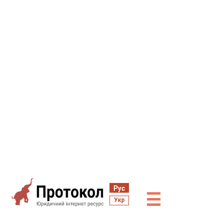
Рус
☰
Укр