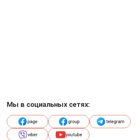
Мы в социальных сетях:
page
group
telegram
viber
youtube