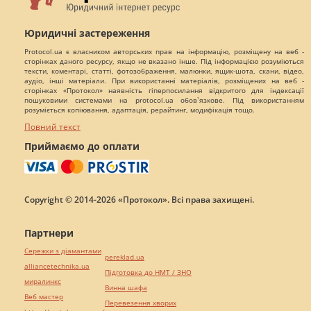
Юридичні застереження
Protocol.ua є власником авторських прав на інформацію, розміщену на веб -
сторінках даного ресурсу, якщо не вказано інше. Під інформацією розуміються
тексти, коментарі, статті, фотозображення, малюнки, ящик-шота, скани, відео,
аудіо, інші матеріали. При використанні матеріалів, розміщених на веб -
сторінках «Протокол» наявність гіперпосилання відкритого для індексації
пошуковими системами на protocol.ua обов`язкове. Під використанням
розуміється копіювання, адаптація, рерайтинг, модифікація тощо.
Повний текст
Приймаємо до оплати
Copyright © 2014-2026 «Протокол». Всі права захищені.
Партнери
Сережки з діамантами
pereklad.ua
alliancetechnika.ua
Підготовка до НМТ / ЗНО
миралинкс
Винна шафа
Веб мастер
Перевезення хворих