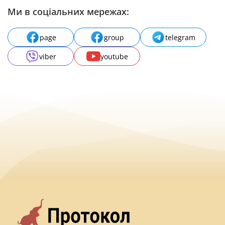
Ми в соціальних мережах:
page
group
telegram
viber
youtube