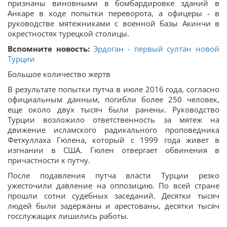
признаны виновными в бомбардировке зданий в
Анкаре в ходе попытки переворота, а офицеры - в
руководстве мятежниками с военной базы Акинчи в
окрестностях турецкой столицы.
Вспомните новость:
Эрдоган - первый султан новой
Турции
Большое количество жертв
В результате попытки путча в июле 2016 года, согласно
официальным данным, погибли более 250 человек,
еще около двух тысяч были ранены. Руководство
Турции возложило ответственность за мятеж на
движение исламского радикального проповедника
Фетхуллаха Гюлена, который с 1999 года живет в
изгнании в США. Гюлен отвергает обвинения в
причастности к путчу.
После подавления путча власти Турции резко
ужесточили давление на оппозицию. По всей стране
прошли сотни судебных заседаний. Десятки тысяч
людей были задержаны и арестованы, десятки тысяч
госслужащих лишились работы.