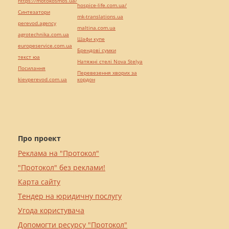
https://motokosmos.ua/
hospice-life.com.ua/
Синтезатори
mk-translations.ua
perevod.agency
maltina.com.ua
agrotechnika.com.ua
Шафи купе
europeservice.com.ua
Брендові сумки
текст юа
Натяжні стелі Nova Stelya
Посилання
Перевезення хворих за
kievperevod.com.ua
кордон
Про проект
Реклама на "Протокол"
"Протокол" без реклами!
Карта сайту
Тендер на юридичну послугу
Угода користувача
Допомогти ресурсу "Протокол"