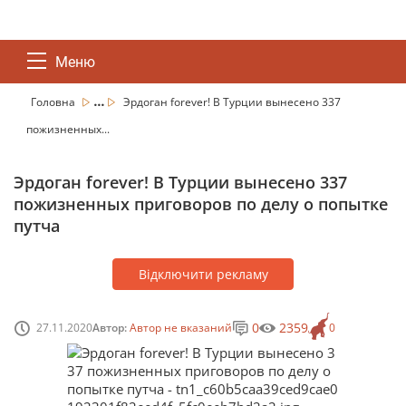
Меню
...
Головна
Эрдоган forever! В Турции вынесено 337
пожизненных...
Эрдоган forever! В Турции вынесено 337
пожизненных приговоров по делу о попытке
путча
Відключити рекламу
0
2359
27.11.2020
Автор:
Автор не вказаний
0