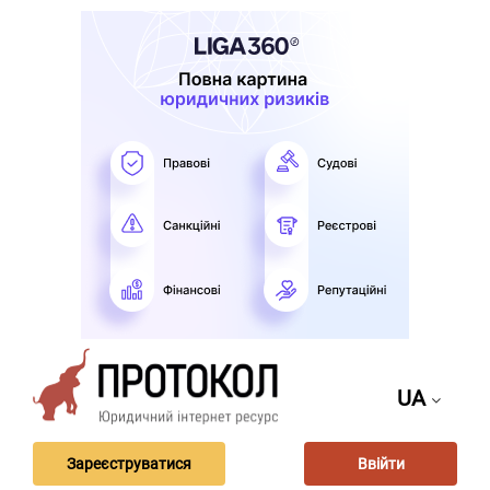
UA
Зареєструватися
Ввійти