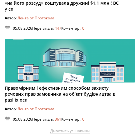
«на його розсуд» коштувала дружині $1,1 млн ( ВС
у сп
Автор:
Лента от Протокола
05.08.2026
Переглядів:
447
Коментарі:
0
Правомірним і ефективним способом захисту
речових прав замовника на об’єкт будівництва в
разі їх осп
Автор:
Лента от Протокола
05.08.2026
Переглядів:
361
Коментарі:
0
Дивитись усі новини