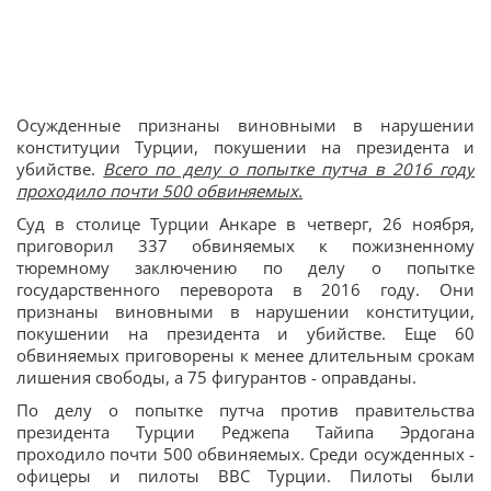
Осужденные признаны виновными в нарушении
конституции Турции, покушении на президента и
убийстве.
Всего по делу о попытке путча в 2016 году
проходило почти 500 обвиняемых.
Суд в столице Турции Анкаре в четверг, 26 ноября,
приговорил 337 обвиняемых к пожизненному
тюремному заключению по делу о попытке
государственного переворота в 2016 году. Они
признаны виновными в нарушении конституции,
покушении на президента и убийстве. Еще 60
обвиняемых приговорены к менее длительным срокам
лишения свободы, а 75 фигурантов - оправданы.
По делу о попытке путча против правительства
президента Турции Реджепа Тайипа Эрдогана
проходило почти 500 обвиняемых. Среди осужденных -
офицеры и пилоты ВВС Турции. Пилоты были