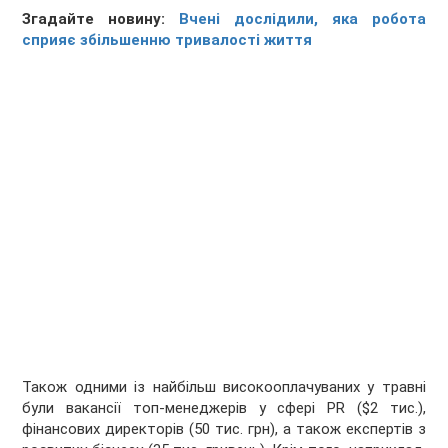
Згадайте новину:
Вчені дослідили, яка робота
сприяє збiльшенню тривалостi життя
Також одними із найбільш високооплачуваних у травні
були вакансії топ-менеджерів у сфері PR ($2 тис.),
фінансових директорів (50 тис. грн), а також експертів з