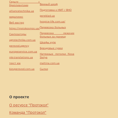
Серьги с
Винный шкаф
бриллиантами
Подготовка к НМТ / ВНО
alliancetechnika.ua
pereklad.ua
миралинкс
hospice-life.com.ua/
Веб мастер
Перевозка больных
https://motokosmos.ua/
Перевозка лежачих
Синтезаторы
больных за границу
agrotechnika.com.ua
Шкафы купе
perevod.agency
Брендовые сумки
europeservice.com.ua
Натяжные потолки Nova
mk-translations.ua
Stelya
текст юа
maltina.com.ua
kievperevod.com.ua
Cылки
О проекте
О ресурсе “Протокол”
Команда "Протокол"