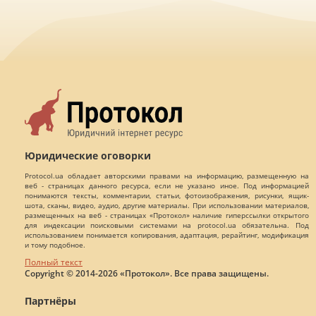
Юридические оговорки
Protocol.ua обладает авторскими правами на информацию, размещенную на
веб - страницах данного ресурса, если не указано иное. Под информацией
понимаются тексты, комментарии, статьи, фотоизображения, рисунки, ящик-
шота, сканы, видео, аудио, другие материалы. При использовании материалов,
размещенных на веб - страницах «Протокол» наличие гиперссылки открытого
для индексации поисковыми системами на protocol.ua обязательна. Под
использованием понимается копирования, адаптация, рерайтинг, модификация
и тому подобное.
Полный текст
Copyright © 2014-2026 «Протокол». Все права защищены.
Партнёры