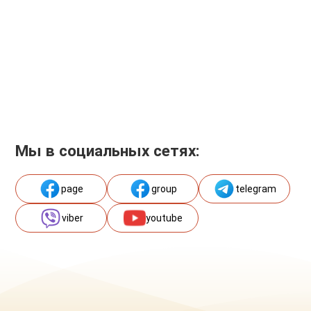
Мы в социальных сетях:
page
group
telegram
viber
youtube