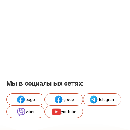
Мы в социальных сетях:
page
group
telegram
viber
youtube