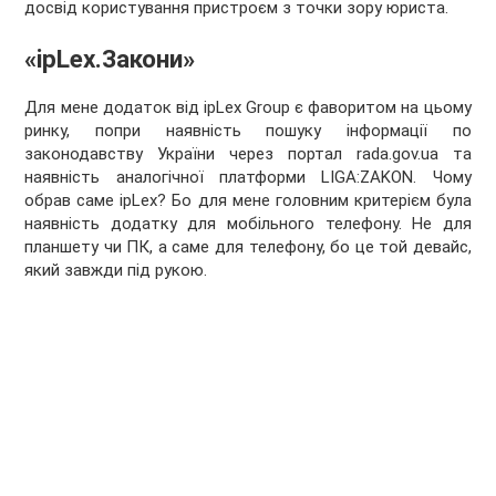
досвід користування пристроєм з точки зору юриста.
«ipLex.Закони»
Для мене додаток від ipLex Group є фаворитом на цьому
ринку, попри наявність пошуку інформації по
законодавству України через портал rada.gov.ua та
наявність аналогічної платформи LIGA:ZAKON. Чому
обрав саме ipLex? Бо для мене головним критерієм була
наявність додатку для мобільного телефону. Не для
планшету чи ПК, а саме для телефону, бо це той девайс,
який завжди під рукою.