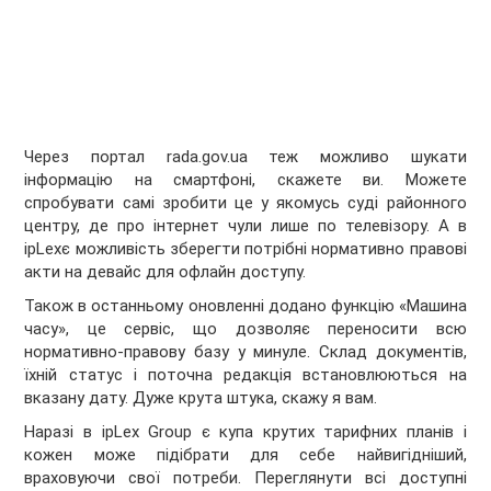
Через портал rada.gov.ua теж можливо шукати
інформацію на смартфоні, скажете ви. Можете
спробувати самі зробити це у якомусь суді районного
центру, де про інтернет чули лише по телевізору. А в
ipLexє можливість зберегти потрібні нормативно правові
акти на девайс для офлайн доступу.
Також в останньому оновленні додано функцію «Машина
часу», це сервіс, що дозволяє переносити всю
нормативно-правову базу у минуле. Склад документів,
їхній статус і поточна редакція встановлюються на
вказану дату. Дуже крута штука, скажу я вам.
Наразі в ipLex Group є купа крутих тарифних планів і
кожен може підібрати для себе найвигідніший,
враховуючи свої потреби. Переглянути всі доступні