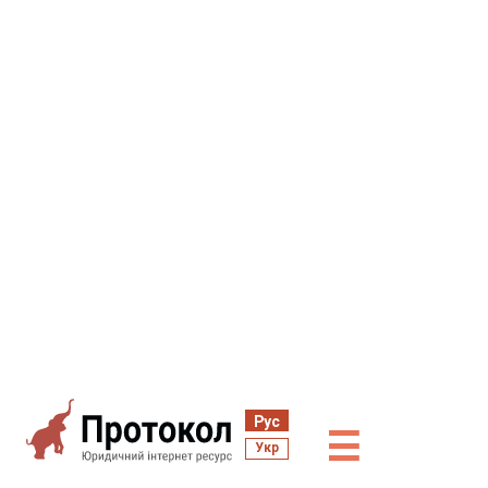
Рус
☰
Укр