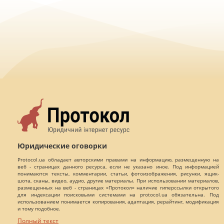
Юридические оговорки
Protocol.ua обладает авторскими правами на информацию, размещенную на
веб - страницах данного ресурса, если не указано иное. Под информацией
понимаются тексты, комментарии, статьи, фотоизображения, рисунки, ящик-
шота, сканы, видео, аудио, другие материалы. При использовании материалов,
размещенных на веб - страницах «Протокол» наличие гиперссылки открытого
для индексации поисковыми системами на protocol.ua обязательна. Под
использованием понимается копирования, адаптация, рерайтинг, модификация
и тому подобное.
Полный текст