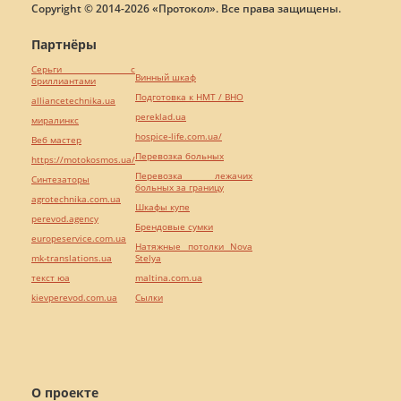
Copyright © 2014-2026 «Протокол». Все права защищены.
Партнёры
Серьги с
Винный шкаф
бриллиантами
Подготовка к НМТ / ВНО
alliancetechnika.ua
pereklad.ua
миралинкс
hospice-life.com.ua/
Веб мастер
Перевозка больных
https://motokosmos.ua/
Перевозка лежачих
Синтезаторы
больных за границу
agrotechnika.com.ua
Шкафы купе
perevod.agency
Брендовые сумки
europeservice.com.ua
Натяжные потолки Nova
mk-translations.ua
Stelya
текст юа
maltina.com.ua
kievperevod.com.ua
Cылки
О проекте