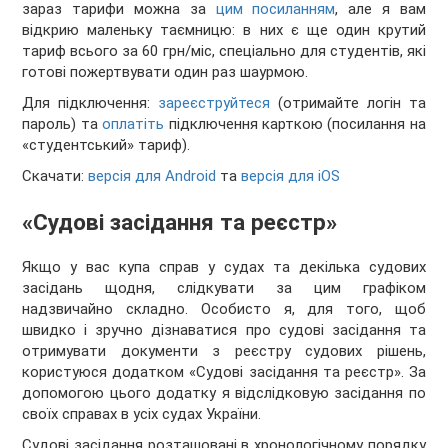
зараз тарифи можна за
цим посиланням
, але я вам
відкрию маленьку таємницю: в них є ще один крутий
тариф всього за 60 грн/міс, спеціально для студентів, які
готові пожертвувати один раз шаурмою.
Для підключення:
зареєструйтеся
(отримайте логін та
пароль) та
оплатіть
підключення карткою (посилання на
«студентський» тариф).
Скачати:
версія для Android
та
версія для iOS
«Судові засідання та реєстр»
Якщо у вас купа справ у судах та декілька судових
засідань щодня, слідкувати за цим графіком
надзвичайно складно. Особисто я, для того, щоб
швидко і зручно дізнаватися про судові засідання та
отримувати документи з реєстру судових рішень,
користуюся додатком «Судові засідання та реєстр». За
допомогою цього додатку я відслідковую засідання по
своїх справах в усіх судах України.
Судові засідання розташовані в хронологічному порядку