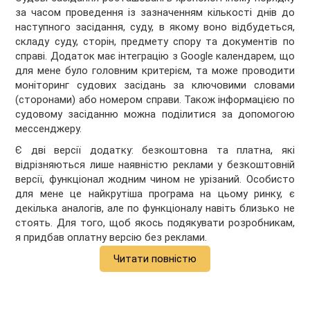
за часом проведення із зазначенням кількості днів до
наступного засідання, суду, в якому воно відбудеться,
складу суду, сторін, предмету спору та документів по
справі. Додаток має інтеграцію з Google календарем, що
для мене було головним критерієм, та може проводити
моніторинг судових засідань за ключовими словами
(сторонами) або номером справи. Також інформацією по
судовому засіданню можна поділитися за допомогою
мессенджеру.
Є дві версії додатку: безкоштовна та платна, які
відрізняються лише наявністю реклами у безкоштовній
версії, функціонал жодним чином не урізаний. Особисто
для мене це найкрутіша програма на цьому ринку, є
декілька аналогів, але по функціоналу навіть близько не
стоять. Для того, щоб якось подякувати розробникам,
я придбав оплатну версію без реклами.
Читати повністю