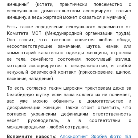
женщины” (кстати, практически повсеместно с
сесксуальным домагательством ассоциируют только
женщину, а ведь жертвой может оказаться и мужчина).
Есть также определение сексуального харасмента от
Комитета МОТ (Международной организации труда).
Оно гласит, что таковым является любая обида,
несоответствующие замечания, шутка, намек или
комментарий касательно одежды женщины, строения
ее тела, семейного состояния, похотливый взгляд,
который ассоциируется с сексуальностью, и любой
ненужный физический контакт (прикосновение, щипок,
ласкание, нападение).
То есть согласно таким широким трактовкам даже за
безобидную шутку, если ваша коллега их не понимает,
вас уже можно обвинить в домогательстве и
дискриминации женщин. Также стоит отметить, что
согласно украинским дефинициям ответственность
несет руководитель, а в соответствии с
международными - любой сотрудник.
Вспомните новость:
Апскьортинг: Зробив фото під