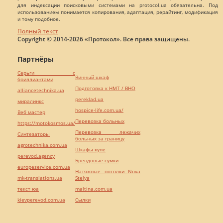
для индексации поисковыми системами на protocol.ua обязательна. Под
использованием понимается копирования, адаптация, рерайтинг, модификация
и тому подобное.
Полный текст
Copyright © 2014-2026 «Протокол». Все права защищены.
Партнёры
Серьги с
Винный шкаф
бриллиантами
Подготовка к НМТ / ВНО
alliancetechnika.ua
pereklad.ua
миралинкс
hospice-life.com.ua/
Веб мастер
Перевозка больных
https://motokosmos.ua/
Перевозка лежачих
Синтезаторы
больных за границу
agrotechnika.com.ua
Шкафы купе
perevod.agency
Брендовые сумки
europeservice.com.ua
Натяжные потолки Nova
mk-translations.ua
Stelya
текст юа
maltina.com.ua
kievperevod.com.ua
Cылки