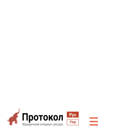
Рус
☰
Укр