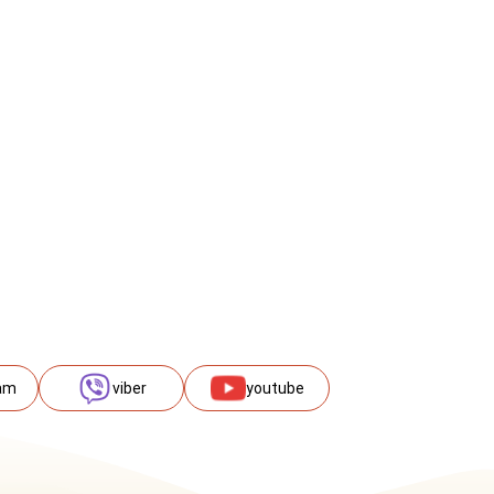
am
viber
youtube