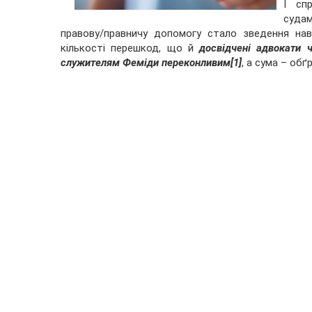
І сп
суда
правову/правничу допомогу стало зведення нав
кількості перешкод, що й
досвідчені адвокати 
служителям Феміди переконливим
[1]
, а сума – об