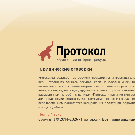
Юридические оговорки
Protocol.ua обладает авторскими правами на информацию,
веб - страницах данного ресурса, если не указано иное. 
понимаются тексты, комментарии, статьи, фотоизображения,
шота, сканы, видео, аудио, другие материалы. При использов
размещенных на веб - страницах «Протокол» наличие гиперс
для индексации поисковыми системами на protocol.ua об
использованием понимается копирования, адаптация, рерайти
и тому подобное.
Полный текст
Copyright © 2014-2026 «Протокол». Все права защищ