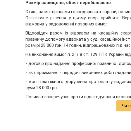
Розмір завищено, обсяг перебільшено
Отже, за матеріалами господарської справи, позива
Остаточне рішення у цьому спорі прийняте Вер
відмовив у задоволенні позовних вимог.
Відповідач разом із відзивом на касаційну ска
правничу допомогу адвоката у суді касаційної інст
розмірі 28 000 грн: 14 годин, відпрацьованих під ча
На виконання вимог п. 2 ч. 8 ст. 129 ГПК України ві
- договір про надання професійної правничої допо
- акт приймання - передачі виконаних робіт/надани
- копії платіжного доручення про оплату надани
суми 28 000 грн.
Позивач заперечував проти відшкодування вказани
Чит