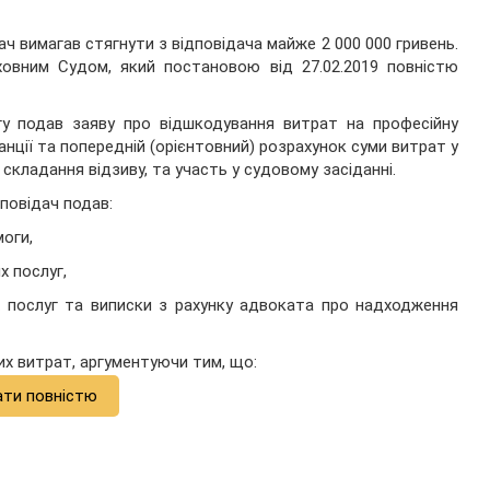
ч вимагав стягнути з відповідача майже 2 000 000 гривень.
ховним Судом, який постановою від 27.02.2019 повністю
ргу подав заяву про відшкодування витрат на професійну
анції та попередній (орієнтовний) розрахунок суми витрат у
с складання відзиву, та участь у судовому засіданні.
дповідач подав:
моги,
х послуг,
х послуг та виписки з рахунку адвоката про надходження
х витрат, аргументуючи тим, що:
ати повністю