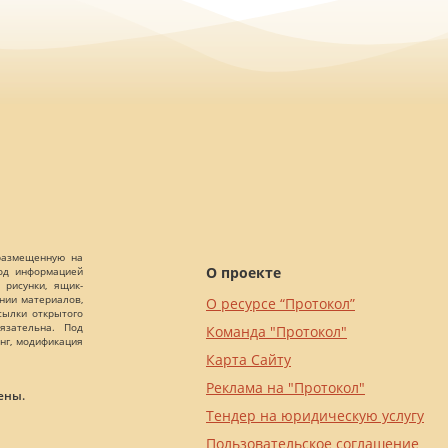
 размещенную на
О проекте
Под информацией
 рисунки, ящик-
ании материалов,
О ресурсе “Протокол”
сылки открытого
язательна. Под
Команда "Протокол"
нг, модификация
Карта Сайту
Реклама на "Протокол"
ены.
Тендер на юридическую услугу
Пользовательское соглашение