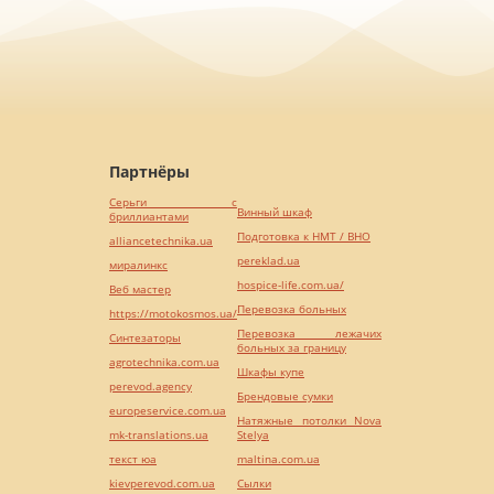
Партнёры
Серьги с
Винный шкаф
бриллиантами
Подготовка к НМТ / ВНО
alliancetechnika.ua
pereklad.ua
миралинкс
hospice-life.com.ua/
Веб мастер
Перевозка больных
https://motokosmos.ua/
Перевозка лежачих
Синтезаторы
больных за границу
agrotechnika.com.ua
Шкафы купе
perevod.agency
Брендовые сумки
europeservice.com.ua
Натяжные потолки Nova
mk-translations.ua
Stelya
текст юа
maltina.com.ua
kievperevod.com.ua
Cылки