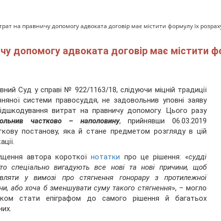
рат на правничу допомогу адвоката договір має містити формулу їх розрах
чу допомогу адвоката договір має містити фо
вний Суд у справі № 922/1163/18, слідуючи міцній традиції
зняної системи правосуддя, не задовольнив уповні заяву
ідшкодування витрат на правничу допомогу. Цього разу
вольнив частково – наполовину
, прийнявши 06.03.2019
кову постанову, яка й стане предметом розгляду в цій
ації.
ущення автора короткої
нотатки
про це рішення: «
судді
то спеціально вигадують все нові та нові причини, щоб
овляти у вимозі про стягнення гонорару з протилежної
ни, або хоча б зменшувати суму такого стягнення
», – могло
лком стати епіграфом до самого рішення й багатьох
них.