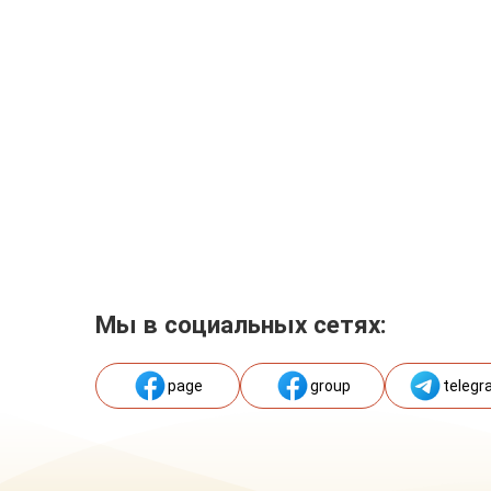
Мы в социальных сетях:
page
group
telegr