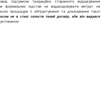
равді, підсумком традиційно старанного відшукування
ми формальних підстав не відшкодовувати витрат на
коло процедури її обґрунтування та доказування такої
часом не в стані скласти такий договір, аби він видався
ґрунтованою.