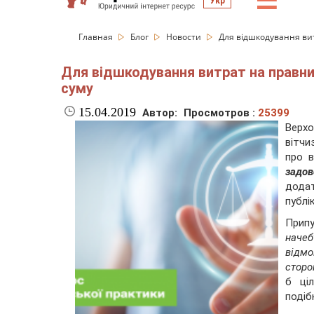
☰
Укр
Главная
Блог
Новости
Для відшкодування вит
Для відшкодування витрат на правни
суму
15.04.2019
Автор:
Просмотров :
25399
Верхо
вітчи
про в
задо
додат
публік
Прип
начеб
відм
сторо
б ці
подіб