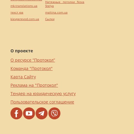
Натяжные потолки Nova
mk-translations.ua
Stelya
текст юа
maltina.com.ua
kievperevod.com.ua
Cылки
О проекте
О ресурсе “Протокол”
Команда "Протокол"
Карта Сайту
Реклама на "Протокол"
Тендер на юридическую услугу
Пользовательское соглашение