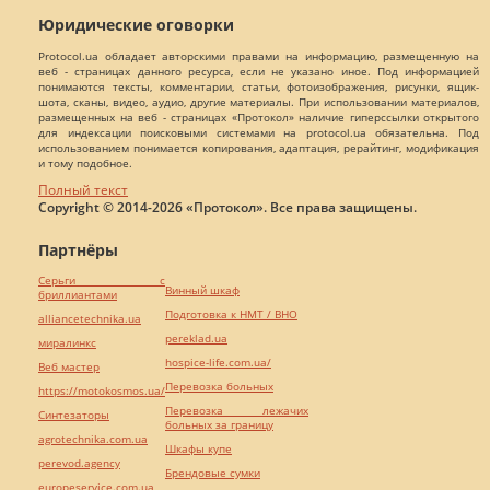
Юридические оговорки
Protocol.ua обладает авторскими правами на информацию, размещенную на
веб - страницах данного ресурса, если не указано иное. Под информацией
понимаются тексты, комментарии, статьи, фотоизображения, рисунки, ящик-
шота, сканы, видео, аудио, другие материалы. При использовании материалов,
размещенных на веб - страницах «Протокол» наличие гиперссылки открытого
для индексации поисковыми системами на protocol.ua обязательна. Под
использованием понимается копирования, адаптация, рерайтинг, модификация
и тому подобное.
Полный текст
Copyright © 2014-2026 «Протокол». Все права защищены.
Партнёры
Серьги с
Винный шкаф
бриллиантами
Подготовка к НМТ / ВНО
alliancetechnika.ua
pereklad.ua
миралинкс
hospice-life.com.ua/
Веб мастер
Перевозка больных
https://motokosmos.ua/
Перевозка лежачих
Синтезаторы
больных за границу
agrotechnika.com.ua
Шкафы купе
perevod.agency
Брендовые сумки
europeservice.com.ua