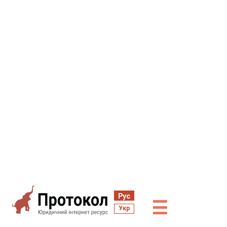
Рус
☰
Укр