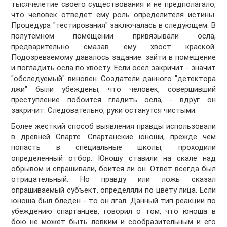
тысячелетие своего существования и не предполагало,
что человек отведет ему роль определителя истины.
Процедура "тестирования" заключалась в следующем. В
полутемном помещении привязывали осла,
предварительно смазав ему хвост краской.
Подозреваемому давалось задание: зайти в помещение
и погладить осла по хвосту. Если осел закричит - значит
"обследуемый" виновен. Создатели данного "детектора
лжи" были убеждены, что человек, совершивший
преступление побоится гладить осла, - вдруг он
закричит. Следовательно, руки останутся чистыми.
Более жесткий способ выявления правды использовали
в древней Спарте. Спартанские юноши, прежде чем
попасть в специальные школы, проходили
определенный отбор. Юношу ставили на скале над
обрывом и спрашивали, боится ли он. Ответ всегда был
отрицательный. Но правду или ложь сказал
опрашиваемый субъект, определяли по цвету лица. Если
юноша был бледен - то он лгал. Данный тип реакции по
убеждению спартанцев, говорил о том, что юноша в
бою не может быть ловким и сообразительным и его