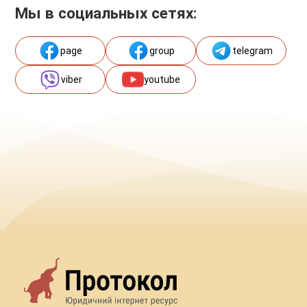
Мы в социальных сетях:
page
group
telegram
viber
youtube