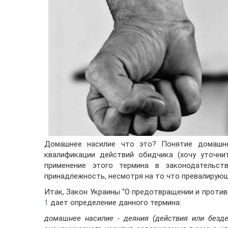
Домашнее насилие что это?
Понятие домашнег
квалификации действий обидчика (хочу уточн
применение этого термина в законодательс
принадлежность, несмотря на то что превалирующ
Итак, Закон Украины “​​О предотвращении и прот
1
дает определение данного термина:
домашнее насилие - деяния (действия или бездей