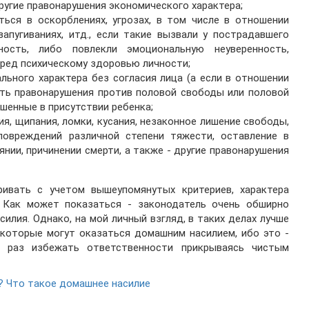
другие правонарушения экономического характера;
ься в оскорблениях, угрозах, в том числе в отношении
запугиваниях, итд., если такие вызвали у пострадавшего
сть, либо повлекли эмоциональную неуверенность,
вред психическому здоровью личности;
льного характера без согласия лица (а если в отношении
есть правонарушения против половой свободы или половой
ршенные в присутствии ребенка;
ния, щипания, ломки, кусания, незаконное лишение свободы,
повреждений различной степени тяжести, оставление в
нии, причинении смерти, а также - другие правонарушения
ивать с учетом вышеупомянутых критериев, характера
 Как может показаться - законодатель очень обширно
илия. Однако, на мой личный взгляд, в таких делах лучше
 которые могут оказаться домашним насилием, ибо это -
 раз избежать ответственности прикрываясь чистым
? Что такое домашнее насилие