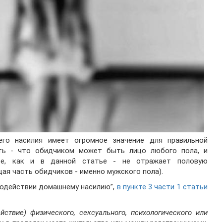
о насилия имеет огромное значение для правильной
ить - что обидчиком может быть лицо любого пола, и
тве, как и в данной статье - не отражает половую
ая часть обидчиков - именно мужского пола).
иводействии домашнему насилию”,
в пункте 3 части 1 статьи
ствие) физического, сексуального, психологического или