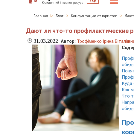
☰
Укр
Главная
Блог
Консультации от юристов
Дают
Дают ли что-то профилактические 
31.03.2022
Автор:
Трофіменко Ірина Віталіївн
Соде
Проф
обидч
Понят
Проф
Куда
Как м
Что т
Напр
обид
Пр
ко