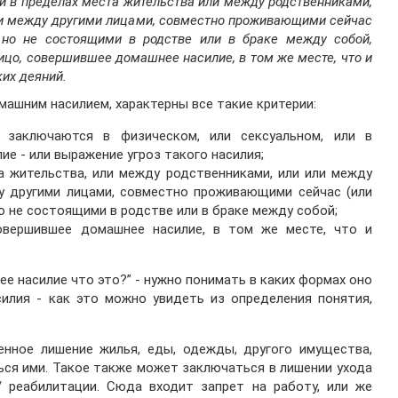
и в пределах места жительства или между родственниками,
и между другими лицами, совместно проживающими сейчас
 но не состоящими в родстве или в браке между собой,
лицо, совершившее домашнее насилие, в том же месте, что и
их деяний.
машним насилием, характерны все такие критерии:
 заключаются в физическом, или сексуальном, или в
ие - или выражение угроз такого насилия;
а жительства, или между родственниками, или или между
у другими лицами, совместно проживающими сейчас (или
о не состоящими в родстве или в браке между собой;
овершившее домашнее насилие, в том же месте, что и
ее насилие что это?”
- нужно понимать в каких формах оно
илия - как это можно увидеть из определения понятия,
нное лишение жилья, еды, одежды, другого имущества,
ься ими. Такое также может заключаться в лишении ухода
 / реабилитации. Сюда входит запрет на работу, или же