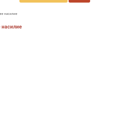
ее насилие
 насилие