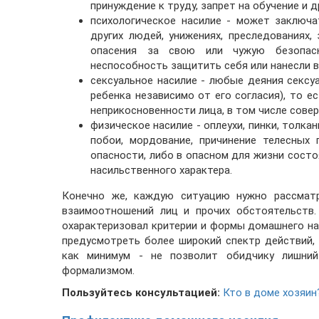
принуждение к труду, запрет на обучение и 
психологическое насилие
- может заключат
других людей, унижениях, преследованиях, 
опасения за свою или чужую безопасно
неспособность защитить себя или нанесли 
сексуальное насилие
- любые деяния сексуа
ребенка независимо от его согласия), то 
неприкосновенности лица, в том числе сове
физическое насилие
- оплеухи, пинки, толка
побои, мордование, причинение телесных 
опасности, либо в опасном для жизни состоя
насильственного характера.
Конечно же, каждую ситуацию нужно рассматр
взаимоотношений лиц и прочих обстоятельств.
охарактеризовал критерии и формы домашнего нас
предусмотреть более широкий спектр действий,
как минимум - не позволит обидчику лишний
формализмом.
Пользуйтесь консультацией:
Кто в доме хозяин