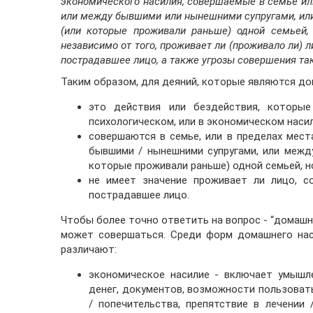
экономического насилия, совершаемые в семье ил
или между бывшими или нынешними супругами, ил
(или которые проживали раньше) одной семьей,
независимо от того, проживает ли (проживало ли) 
пострадавшее лицо, а также угрозы совершения так
Таким образом, для деяний, которые являются до
это действия или бездействия, которые
психологическом, или в экономическом насил
совершаются в семье, или в пределах мест
бывшими / нынешними супругами, или межд
которые проживали раньше) одной семьей, н
не имеет значение проживает ли лицо, с
пострадавшее лицо.
Чтобы более точно ответить на вопрос -
“домашн
может совершаться. Среди форм домашнего нас
различают:
экономическое насилие
- включает умышле
денег, документов, возможности пользоват
/ попечительства, препятствие в лечении