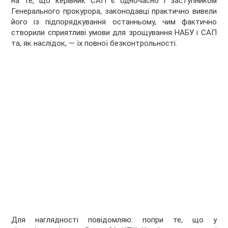
на те, що керівник САП є одночасно і заступником
Генерального прокурора, законодавці практично вивели
його із підпорядкування останньому, чим фактично
створили сприятливі умови для зрощування НАБУ і САП
та, як наслідок, — їх повної безконтрольності.
Для наглядності повідомляю: попри те, що у