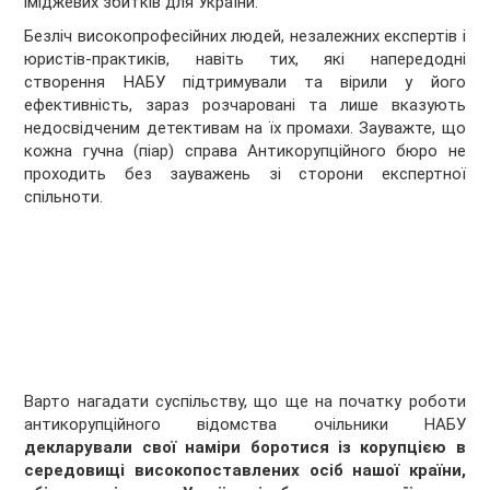
іміджевих збитків для України.
Безліч високопрофесійних людей, незалежних експертів і
юристів-практиків, навіть тих, які напередодні
створення НАБУ підтримували та вірили у його
ефективність, зараз розчаровані та лише вказують
недосвідченим детективам на їх промахи. Зауважте, що
кожна гучна (піар) справа Антикорупційного бюро не
проходить без зауважень зі сторони експертної
спільноти.
Варто нагадати суспільству, що ще на початку роботи
антикорупційного відомства очільники НАБУ
декларували свої наміри боротися із корупцією в
середовищі високопоставлених осіб нашої країни,