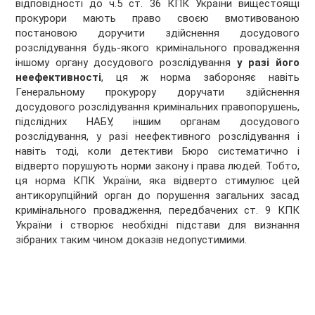
відповідності до ч.5 ст. 36 КПК України вищестоящі
прокурори мають право своєю вмотивованою
постановою доручити здійснення досудового
розслідування будь-якого кримінального провадження
іншому органу досудового розслідування
у разі його
неефективності
, ця ж норма забороняє навіть
Генеральному прокурору доручати здійснення
досудового розслідування кримінальних правопорушень,
підслідних НАБУ, іншим органам досудового
розслідування, у разі неефективного розслідування і
навіть тоді, коли детективи Бюро систематично і
відверто порушують норми закону і права людей. Тобто,
ця норма КПК України, яка відверто стимулює цей
антикорупційний орган до порушення загальних засад
кримінального провадження, передбачених ст. 9 КПК
України і створює необхідні підстави для визнання
зібраних таким чином доказів недопустимими.