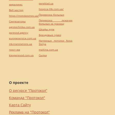
pereklad.ua
миралинкс
hospice-life.com.ua/
Веб мастер
Перевозка больных
https://motokosmos.ua/
Перевозка лежачих
Синтезаторы
больных за границу
agrotechnika.com.ua
Шкафы купе
perevod.agency
Брендовые сумки
europeservice.com.ua
Натяжные потолки Nova
mk-translations.ua
Stelya
текст юа
maltina.com.ua
kievperevod.com.ua
Cылки
О проекте
О ресурсе “Протокол”
Команда "Протокол"
Карта Сайту
Реклама на "Протокол"