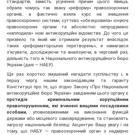
стандартів, замість усунення причин цього явища,
обрала чомусь так звану «реформу» правоохоронних
органів, а фактично взяла курс на знищення
правоохоронної системи, суттєво «обезкровила» існуючі
правоохоронні органи та абсолютно непродумано
«наплодила» нові антикорупційні відомства. До чого це
призвело та який ми отримали результат внаслідок
таких «реформаторських перетворень», я намагався
з’ясувати, досліджуючи та аналізуючи, в черговий раз,
діяльність того ж Національного антикорупційного бюро
України (далі — НАБУ).
Ще раз коротко змушений нагадати суспільству і, в
першу чергу, нашим законодавцям та гаранту
Конституції про те, що згідно Закону «Про Національне
антикорупційне бюро України» завданням цього органу є
протидія кримінальним корупційним
правопорушенням, які вчинені вищими посадовими
особами
, уповноваженими на виконання функцій
держави або місцевого самоврядування, та становлять
загрозу національній безпеці. Акцентую Вашу увагу і на
тому, що НАБУ — правоохоронний орган з надмірно