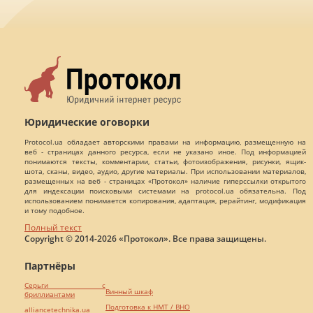
Юридические оговорки
Protocol.ua обладает авторскими правами на информацию, размещенную на
веб - страницах данного ресурса, если не указано иное. Под информацией
понимаются тексты, комментарии, статьи, фотоизображения, рисунки, ящик-
шота, сканы, видео, аудио, другие материалы. При использовании материалов,
размещенных на веб - страницах «Протокол» наличие гиперссылки открытого
для индексации поисковыми системами на protocol.ua обязательна. Под
использованием понимается копирования, адаптация, рерайтинг, модификация
и тому подобное.
Полный текст
Copyright © 2014-2026 «Протокол». Все права защищены.
Партнёры
Серьги с
Винный шкаф
бриллиантами
Подготовка к НМТ / ВНО
alliancetechnika.ua