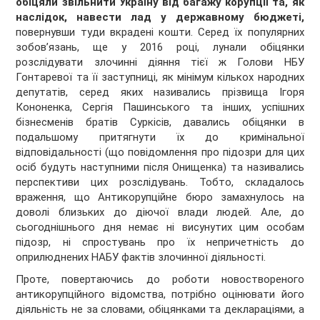
обіцяли звільнити Україну від багажу корупції та, як
наслідок, навести лад у державному бюджеті,
повернувши туди вкрадені кошти. Серед їх популярних
зобов’язань, ще у 2016 році, лунали обіцянки
розслідувати злочинні діяння тієї ж Голови НБУ
Гонтаревої та її заступниці, як мінімум кількох народних
депутатів, серед яких називались прізвища Ігоря
Кононенка, Сергія Пашинського та інших, успішних
бізнесменів братів Суркісів, давались обіцянки в
подальшому притягнути їх до кримінальної
відповідальності (що повідомлення про підозри для цих
осіб будуть наступними після Онищенка) та називались
перспективи цих розслідувань. Тобто, складалось
враження, що Антикорупційне бюро замахнулось на
доволі близьких до діючої влади людей. Але, до
сьогоднішнього дня немає ні висунутих цим особам
підозр, ні спростувань про їх непричетність до
оприлюднених НАБУ фактів злочинної діяльності.
Проте, повертаючись до роботи новоствореного
антикорупційного відомства, потрібно оцінювати його
діяльність не за словами, обіцянками та деклараціями, а