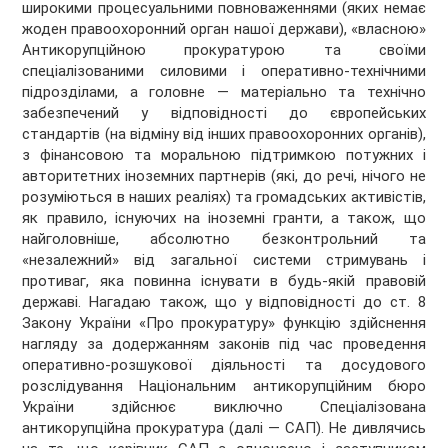
широкими процесуальними повноваженнями (яких немає
жоден правоохоронний орган нашої держави), «власною»
Антикорупційною прокуратурою та своїми
спеціалізованими силовими і оперативно-технічними
підрозділами, а головне — матеріально та технічно
забезпечений у відповідності до європейських
стандартів (на відміну від інших правоохоронних органів),
з фінансовою та моральною підтримкою потужних і
авторитетних іноземних партнерів (які, до речі, нічого не
розуміються в наших реаліях) та громадських активістів,
як правило, існуючих на іноземні гранти, а також, що
найголовніше, абсолютно безконтрольний та
«незалежний» від загальної системи стримувань і
противаг, яка повинна існувати в будь-якій правовій
державі. Нагадаю також, що у відповідності до ст. 8
Закону України «Про прокуратуру» функцію здійснення
нагляду за додержанням законів під час проведення
оперативно-розшукової діяльності та досудового
розслідування Національним антикорупційним бюро
України здійснює виключно Спеціалізована
антикорупційна прокуратура (далі — САП). Не дивлячись