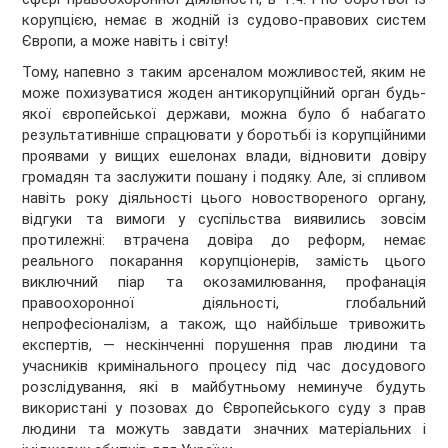
корупцією, немає в жодній із судово-правових систем
Європи, а може навіть і світу!
Тому, напевно з таким арсеналом можливостей, яким не
може похизуватися жоден антикорупційний орган будь-
якої європейської держави, можна було б набагато
результативніше спрацювати у боротьбі із корупційними
проявами у вищих ешелонах влади, відновити довіру
громадян та заслужити пошану і подяку. Але, зі спливом
навіть року діяльності цього новоствореного органу,
відгуки та вимоги у суспільства виявились зовсім
протилежні: втрачена довіра до реформ, немає
реального покарання корупціонерів, замість цього
виключний піар та окозамилювання, профанація
правоохоронної діяльності, глобальний
непрофесіоналізм, а також, що найбільше тривожить
експертів, — нескінченні порушення прав людини та
учасників кримінального процесу під час досудового
розслідування, які в майбутньому неминуче будуть
використані у позовах до Європейського суду з прав
людини та можуть завдати значних матеріальних і