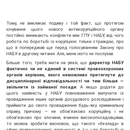
Тому, не викликає подиву і той факт, що протягом
існування цього нового антикорупційного органу
постійно виникають конфлікти між ГПУ і НАБУ, від чого
робота по боротьбі із корупцією тільки страждає, про
що я попереджав ще перед голосуванням Закону про
НАБУ в другому читанні. Але, мене ніхто не послухав.
Більше того, треба мати на увазі, що
директор НАБУ
фактично чи не єдиний в системі правоохоронних
органів керівник, якого неможливо притягнути до
дисциплінарної відповідальності чи тим більше —
звільнити із займаної посади
. А якщо додати до
цього наявність у НАБУ повноваження вилучати із
провадження інших органів досудового розслідування і
приймати до свого провадження будь-яку кримінальну
справу, причому — не обов’язково корупційну, і не
обов’язково про злочини, вчинені високопосадовцями,
то можна зробити висновок, що такого «безладу» в
сфері правоохоронної діяльності, в т.ч. і по боротьбі із