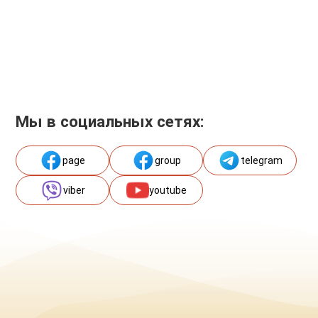
Мы в социальных сетях:
page
group
telegram
viber
youtube