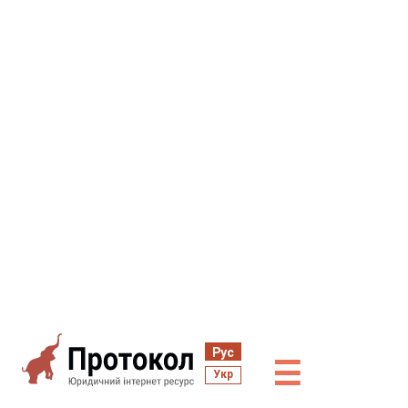
Рус
☰
Укр