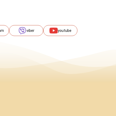
am
viber
youtube