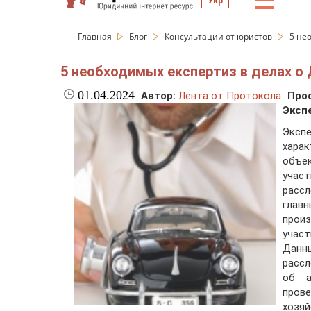
☰
Укр
Главная
Блог
Консультации от юристов
5 не
5 необходимых експертиз в делах о
01.04.2024
Автор:
Лента от Протокола
Про
Эксп
Эксп
харак
объе
участ
расс
главн
прои
учас
Данн
рассл
об а
пров
хозяй