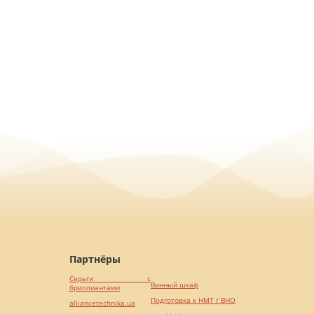
Партнёры
Серьги с
Винный шкаф
бриллиантами
Подготовка к НМТ / ВНО
alliancetechnika.ua