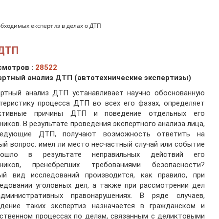
обходимых експертиз в делах о ДТП
 ДТП
смотров :
28522
ертный анализ ДТП (автотехнические экспертизы)
ертный анализ ДТП устанавливает научно обоснованную
теристику процесса ДТП во всех его фазах, определяет
ктивные причины ДТП и поведение отдельных его
ников. В результате проведения экспертного анализа лица,
ледующие ДТП, получают возможность ответить на
ый вопрос: имел ли место несчастный случай или событие
зошло в результате неправильных действий его
тников, пренебрегших требованиями безопасности?
ый вид исследований производится, как правило, при
едовании уголовных дел, а также при рассмотрении дел
дминистративных правонарушениях. В ряде случаев,
едение таких экспертиз назначается в гражданском и
ственном процессах по делам, связанным с деликтовыми