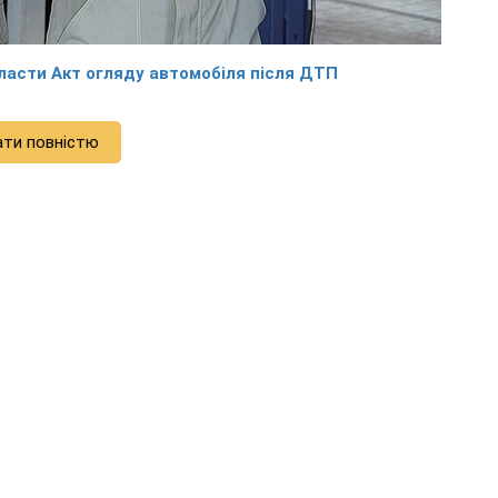
ласти Акт огляду автомобіля після ДТП
ати повністю