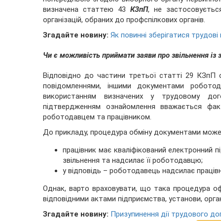
визначена статтею 43
КЗпП
, не застосовується
організацій, обраних до профспілкових органів.
Згадайте новину:
Як повинні зберігатися трудові 
Чи є можливість приймати заяви про звільнення із 
Відповідно до частини третьої статті 29 КЗпП 
повідомленнями, іншими документами роботод
використанням визначених у трудовому дого
підтвердженням ознайомлення вважається фак
роботодавцем та працівником.
До прикладу, процедура обміну документами може
працівник має кваліфікований електронний пі
звільнення та надсилає її роботодавцю;
у відповідь – роботодавець надсилає працівн
Однак, варто враховувати, що така процедура о
відповідними актами підприємства, установи, органі
Згадайте новину:
Призупинення дії трудового до