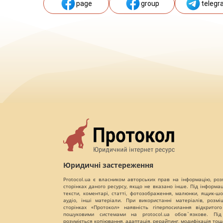
page
group
telegr
Юридичні застереження
Protocol.ua є власником авторських прав на інформацію, роз
сторінках даного ресурсу, якщо не вказано інше. Під інформа
тексти, коментарі, статті, фотозображення, малюнки, ящик-шот
аудіо, інші матеріали. При використанні матеріалів, розм
сторінках «Протокол» наявність гіперпосилання відкритого
пошуковими системами на protocol.ua обов`язкове. Під
розуміється копіювання, адаптація, рерайтинг, модифікація тощ