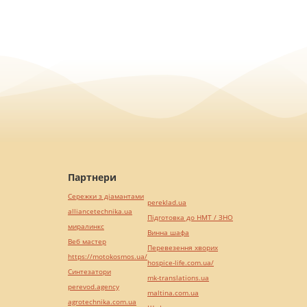
Партнери
Сережки з діамантами
pereklad.ua
alliancetechnika.ua
Підготовка до НМТ / ЗНО
миралинкс
Винна шафа
Веб мастер
Перевезення хворих
https://motokosmos.ua/
hospice-life.com.ua/
Синтезатори
mk-translations.ua
perevod.agency
maltina.com.ua
agrotechnika.com.ua