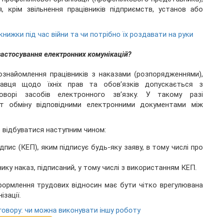
, крім звільнення працівників підприємств, установ або
книжки під час війни та чи потрібно їх роздавати на руки
застосування електронних комунікацій?
ознайомлення працівників з наказами (розпорядженнями),
авця щодо їхніх прав та обов’язків допускається з
ворі засобів електронного зв’язку. У такому разі
т обміну відповідними електронними документами між
 відбуватися наступним чином:
дпис (КЕП), яким підписує будь-яку заяву, в тому числі про
ику наказ, підписаний, у тому числі з використанням КЕП.
формлення трудових відносин має бути чітко врегулювана
зації.
говору: чи можна виконувати іншу роботу