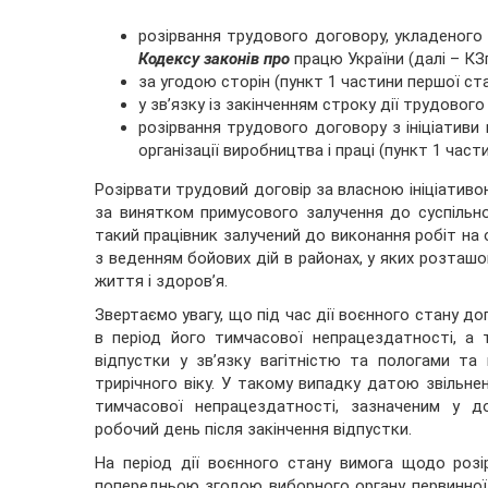
розірвання трудового договору, укладеного 
Кодексу законів про
працю України (далі – КЗ
за угодою сторін (пункт 1 частини першої ст
у зв’язку із закінченням строку дії трудовог
розірвання трудового договору з ініціативи
організації виробництва і праці (пункт 1 час
Розірвати трудовий договір за власною ініціати
за винятком примусового залучення до суспільн
такий працівник залучений до виконання робіт на о
з веденням бойових дій в районах, у яких розташо
життя і здоров’я.
Звертаємо увагу, що під час дії воєнного стану до
в період його тимчасової непрацездатності, а т
відпустки у зв’язку вагітністю та пологами т
трирічного віку. У такому випадку датою звільне
тимчасової непрацездатності, зазначеним у д
робочий день після закінчення відпустки.
На період дії воєнного стану вимога щодо розі
попередньою згодою виборного органу первинної п