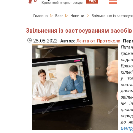
☰
Укр
Головна
Блог
Новини
Звільнення із застосув
Звільнення із застосуванням засобів
25.05.2022
Автор:
Лента от Протокола
Пере
Питан
гром
нада
Врах
кільк
у то
конт
допо
звіль
чи і
цікав
поряд
до ни
центр