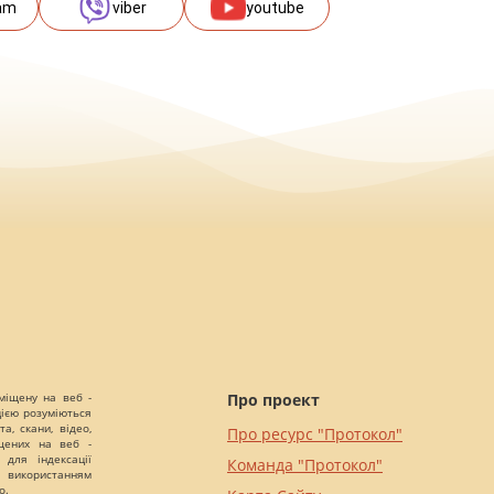
am
viber
youtube
міщену на веб -
Про проект
цією розуміються
а, скани, відео,
Про ресурс "Протокол"
іщених на веб -
 для індексації
Команда "Протокол"
 використанням
о.