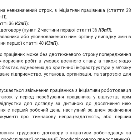
на невизначений строк, з ініціативи працівника (стаття 38
пП);
атті 36
КЗпП
);
о договору (пункт 2 частини першої статті 36
КЗпП
);
 власника або уповноваженого ним органу у випадку змін в
тини першої статті 40
КЗпП
).
вою працівник може без двотижневого строку попередження
о-корисних робіт в умовах воєнного стану, а також якщо
б’єктах, віднесених до критичної інфраструктури у зв’язку
ване підприємство, установа, організація, та загрозою для
пускається звільнення працівника з ініціативи роботодавця
акож у період перебування працівника у відпустці, крім
а відпустки для догляду за дитиною до досягнення нею
ння є перший робочий день, наступний за днем закінчення
окументі про тимчасову непрацездатність, або перший
рвання трудового договору з ініціативи роботодавця за
рофспілкової організації (профспілкового представника),