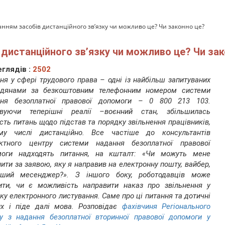
анням засобів дистанційного зв’язку чи можливо це? Чи законно це?
 дистанційного зв’язку чи можливо це? Чи за
глядів :
2502
ня у сфері трудового права – одні із найбільш запитуваних
адянами за безкоштовним телефонним номером системи
ння безоплатної правової допомоги – 0 800 213 103.
овуючи теперішні реалії –воєнний стан, збільшилась
ість питань щодо підстав та порядку звільнення працівників,
му числі дистанційно. Все частіше до консультантів
актного центру системи надання безоплатної правової
моги надходять питання, на кшталт: «Чи можуть мене
нити за заявою, яку я направив на електронну пошту, вайбер,
нший месенджер?». З іншого боку, роботодавців може
ити, чи є можливість направити наказ про звільнення у
ку електронного листування. Саме про ці питання та дотичні
х і піде далі мова. Розповідає
фахівчиня Регіонального
у з надання безоплатної вторинної правової допомоги у