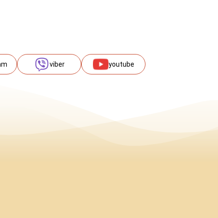
am
viber
youtube