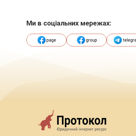
Ми в соціальних мережах:
page
group
telegr