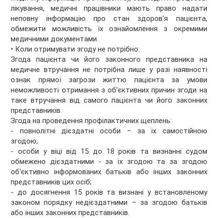
лікування, медичні працівники мають право надати
неповну інформацію про стан здоров'я пацієнта,
обмежити можливість їх ознайомлення з окремими
медичними документами.
• Коли отримувати згоду не потрібно:
Згода пацієнта чи його законного представника на
медичне втручання не потрібна лише у разі наявності
ознак прямої загрози життю пацієнта за умови
неможливості отримання з об’єктивних причин згоди на
таке втручання від самого пацієнта чи його законних
представників.
Згода на проведення профілактичних щеплень:
- повнолітні дієздатні особи – за їх самостійною
згодою;
- особи у віці від 15 до 18 років та визнанні судом
обмежено дієздатними - за їх згодою та за згодою
об'єктивно інформованих батьків або інших законних
представників цих осіб;
- до досягнення 15 років та визнані у встановленому
законом порядку недієздатними – за згодою батьків
або інших законних представників.