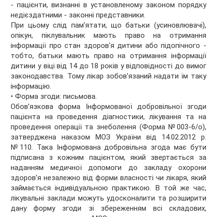
- пацієнти, визнанні в установленому законом порядку
недієздатними - законні представники.
При цьому слід пам’ятати, що батьки (усиновлювачі),
опікун, піклувальник мають право на отримання
інформації про стан здоров'я дитини або підопічного -
тобто, батьки мають право на отримання інформації
дитини у віці від 14 до 18 років у відповідності до вимог
законодавства. Тому лікар зобов’язаний надати їм таку
інформацію.
• Форма згоди: письмова.
Обов’язкова форма Інформованої добровільної згоди
пацієнта на проведення діагностики, лікування та на
проведення операції та знеболення (Форма №003-6/о),
затверджена наказом МОЗ України від 14.02.2012 р.
№110. Така Інформована добровільна згода має бути
підписана з кожним пацієнтом, який звертається за
наданням медичної допомоги до закладу охорони
здоров’я незалежно від форми власності чи лікаря, який
займається індивідуальною практикою. В той же час,
лікувальні заклади можуть удосконалити та розширити
дану форму згоди зі збереженням всі складових,