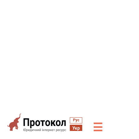
Рус
☰
Укр