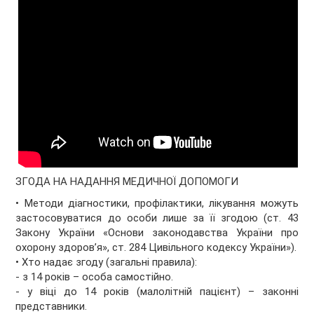
ЗГОДА НА НАДАННЯ МЕДИЧНОЇ ДОПОМОГИ
• Методи діагностики, профілактики, лікування можуть
застосовуватися до особи лише за її згодою (ст. 43
Закону України «Основи законодавства України про
охорону здоров’я», ст. 284 Цивільного кодексу України»).
• Хто надає згоду (загальні правила):
- з 14 років – особа самостійно.
- у віці до 14 років (малолітній пацієнт) – законні
представники.