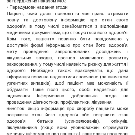
затверджених наказом МОЗ.
• Передумови надання згоди:
Пацієнт, який досяг повноліття має право отримати
повну та достовірну інформацію про стан свого
здоров’я, в тому числі ознайомитися з відповідними
медичними документами, що стосуються його здоров'я.
Крім того, пацієнту повинно бути повідомлено у
доступній формі інформацію про стан його здоров'я,
мету проведення запропонованих досліджень і
лікувальних заходів, прогноз можливого розвитку
захворювання, у тому числі наявність ризику для життя і
здоров'я. Необхідно також враховувати, що дана
інформація повинна надаватися своєчасно (за винятком
ургентних випадків), щоб пацієнт мав можливість її
обдумати. Лише після цього, особі надається для
підписання Інформована добровільна згода на
проведення діагностики, профілактики, лікування.
Виняток: якщо інформація про хворобу пацієнта може
погіршити стан його здоров'я або погіршити стан
здоров'я батьків (усиновлювачів), опікунів,
піклувальників (якщо вони уповноважені отримувати
медичну інформацію про пацієнта), зашкодити процесові