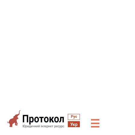
Рус
☰
Укр