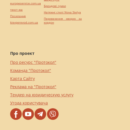
europeservice.com.ua
Брендові сумки
текст юа
Натяжні стелі Nova Stelya
Посилання
Перевезення хворих за
kievperevod.com.ua
кордон
Про проект
Про ресурс "Протокол"
Команда "Протокол"
Карта Сайту
Реклама на "Протокол"
Тендер на юридическую услугу
Угода користувача