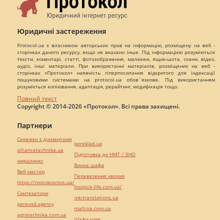
Юридичні застереження
Protocol.ua є власником авторських прав на інформацію, розміщену на веб -
сторінках даного ресурсу, якщо не вказано інше. Під інформацією розуміються
тексти, коментарі, статті, фотозображення, малюнки, ящик-шота, скани, відео,
аудіо, інші матеріали. При використанні матеріалів, розміщених на веб -
сторінках «Протокол» наявність гіперпосилання відкритого для індексації
пошуковими системами на protocol.ua обов`язкове. Під використанням
розуміється копіювання, адаптація, рерайтинг, модифікація тощо.
Повний текст
Copyright © 2014-2026 «Протокол». Всі права захищені.
Партнери
Сережки з діамантами
pereklad.ua
alliancetechnika.ua
Підготовка до НМТ / ЗНО
миралинкс
Винна шафа
Веб мастер
Перевезення хворих
https://motokosmos.ua/
hospice-life.com.ua/
Синтезатори
mk-translations.ua
perevod.agency
maltina.com.ua
agrotechnika.com.ua
Шафи купе