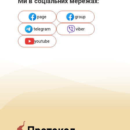
Ми в соціальних мережах:
page
group
telegram
viber
youtube