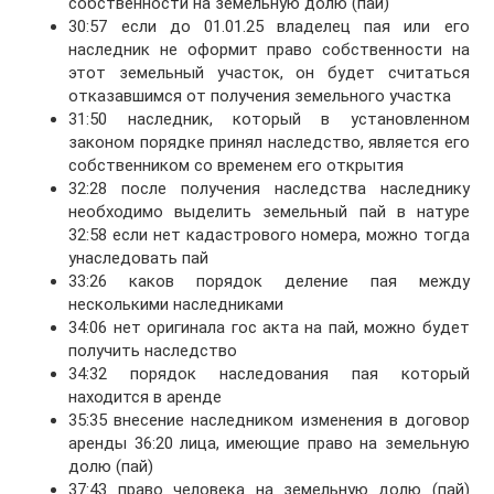
собственности на земельную долю (пай)
30:57 если до 01.01.25 владелец пая или его
наследник не оформит право собственности на
этот земельный участок, он будет считаться
отказавшимся от получения земельного участка
31:50 наследник, который в установленном
законом порядке принял наследство, является его
собственником со временем его открытия
32:28 после получения наследства наследнику
необходимо выделить земельный пай в натуре
32:58 если нет кадастрового номера, можно тогда
унаследовать пай
33:26 каков порядок деление пая между
несколькими наследниками
34:06 нет оригинала гос акта на пай, можно будет
получить наследство
34:32 порядок наследования пая который
находится в аренде
35:35 внесение наследником изменения в договор
аренды 36:20 лица, имеющие право на земельную
долю (пай)
37:43 право человека на земельную долю (пай)