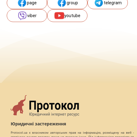
page
group
telegram
viber
youtube
Юридичні застереження
Protocol.ua є власником авторських прав на інформацію, розміщену на веб -
сторінках даного ресурсу, якщо не вказано інше. Під інформацією розуміються