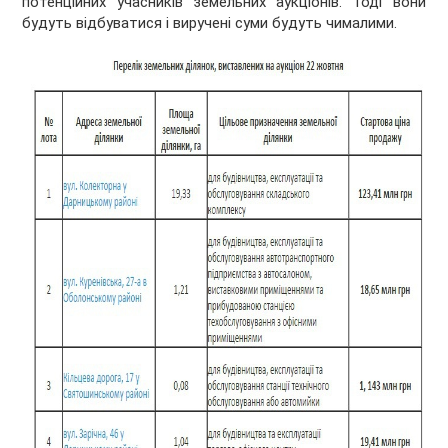
потенційних учасників земельних аукціонів. Тоді вони
будуть відбуватися і виручені суми будуть чималими.