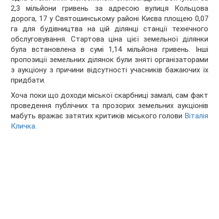
2,3 мільйони гривень за адресою вулиця Кольцова
дорога, 17 у Святошинському районі Києва площею 0,07
га для будівництва на цій ділянці станції технічного
обслуговування. Стартова ціна цієї земельної ділянки
була встановлена в сумі 1,14 мільйона гривень. Інші
пропозиції земельних ділянок були зняті організаторами
з аукціону з причини відсутності учасників бажаючих їх
придбати.
Хоча поки що доходи міської скарбниці замалі, сам факт
проведення публічних та прозорих земельних аукціонів
мабуть вражає затятих критиків міського голови
Віталія
Кличка.