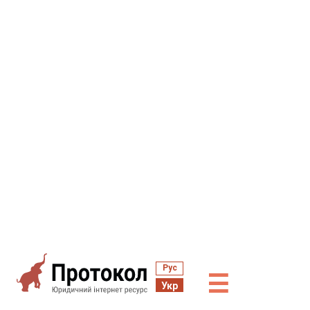
Рус
☰
Укр