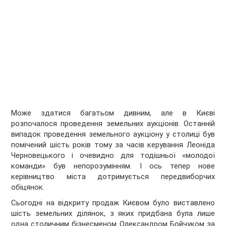
Може здатися багатьом дивним, але в Києві
розпочалося проведення земельних аукціонів. Останній
випадок проведення земельного аукціону у столиці був
помічений шість років тому за часів керування Леоніда
Черновецького і очевидно для тодішньої «молодої
команди» був непорозумінням. І ось тепер нове
керівництво міста дотримується передвиборчих
обіцянок.
Сьогодні на відкриту продаж Києвом було виставлено
шість земельних ділянок, з яких придбана була лише
одна столичним бізнесменом Олександром Бойчуком за