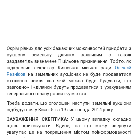
Окрім рівних для усіх бажаючих можливостей придбати з
аукціону земельну ділянку важливим є також
заздалегідь визначене її цільове призначення. Тобто, як
підкреслив секретар Київської міської ради
Олексій
Резніков
на земельних аукціонах не буде продаватися
столична земля «на якій можна буде будувати, що
завгодно» і «ділянки будуть продаватися з урахуванням
генерального плану розвитку міста.»
Треба додати, що оголошені наступні земельні аукціони
відбудуться у Києві 5 та 19 листопада 2014 року.
ЗАУВАЖЕННЯ СКЕПТИКА:
У цьому випадку складно
щось критикувати. Єдине, на що можу звернути
увагу,так це на покращення містом поінформованості