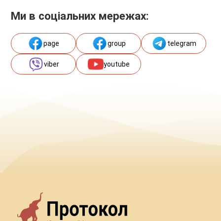
Ми в соціальних мережах:
page
group
telegram
viber
youtube