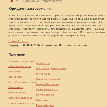
Юридичні застереження
Protocol.ua є власником авторських прав на інформацію, розміщену на веб -
сторінках даного ресурсу, якщо не вказано інше. Під інформацією розуміються
тексти, коментарі, статті, фотозображення, малюнки, ящик-шота, скани, відео,
аудіо, інші матеріали. При використанні матеріалів, розміщених на веб -
сторінках «Протокол» наявність гіперпосилання відкритого для індексації
пошуковими системами на protocol.ua обов`язкове. Під використанням
розуміється копіювання, адаптація, рерайтинг, модифікація тощо.
Повний текст
Copyright © 2014-2026 «Протокол». Всі права захищені.
Партнери
Сережки з діамантами
pereklad.ua
alliancetechnika.ua
Підготовка до НМТ / ЗНО
миралинкс
Винна шафа
Веб мастер
Перевезення хворих
https://motokosmos.ua/
hospice-life.com.ua/
Синтезатори
mk-translations.ua
perevod.agency
maltina.com.ua
agrotechnika.com.ua
Шафи купе
europeservice.com.ua
Брендові сумки