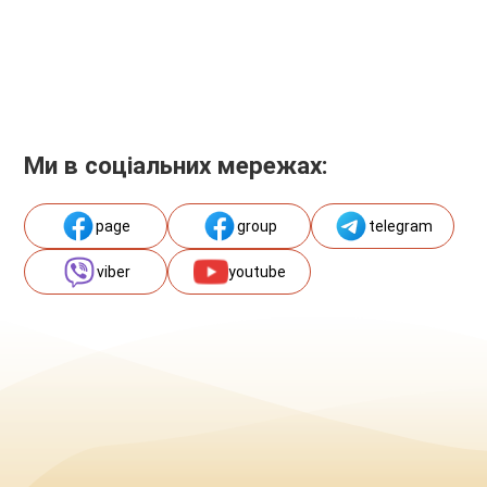
Ми в соціальних мережах:
page
group
telegram
viber
youtube