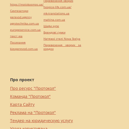
Перевезення хворих
https://motokosmos.ua/
hospice-life.com.ua/
Синтезатори
mk-translations.ua
perevod.agency
maltina.com.ua
agrotechnika.com.ua
Шафи купе
europeservice.com.ua
Брендові сумки
текст юа
Натяжні стелі Nova Stelya
Посилання
Перевезення хворих за
kievperevod.com.ua
кордон
Про проект
Про ресурс "Протокол"
Команда "Протокол"
Карта Сайту
Реклама на "Протокол"
Тендер на юридическую услугу
Угода користувача