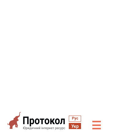
Рус
☰
Укр