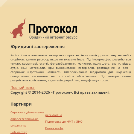
Юридичні застереження
Protocol.ua є власником авторських прав на інформацію, розміщену на веб -
сторінках даного ресурсу, якщо не вказано інше. Під інформацією розуміються
тексти, коментарі, статті, фотозображення, малюнки, ящик-шота, скани, відео,
аудіо, інші матеріали. При використанні матеріалів, розміщених на веб -
сторінках «Протокол» наявність гіперпосилання відкритого для індексації
пошуковими системами на protocol.ua обов`язкове. Під використанням
розуміється копіювання, адаптація, рерайтинг, модифікація тощо.
Повний текст
Copyright © 2014-2026 «Протокол». Всі права захищені.
Партнери
Сережки з діамантами
pereklad.ua
alliancetechnika.ua
Підготовка до НМТ / ЗНО
миралинкс
Винна шафа
Веб мастер