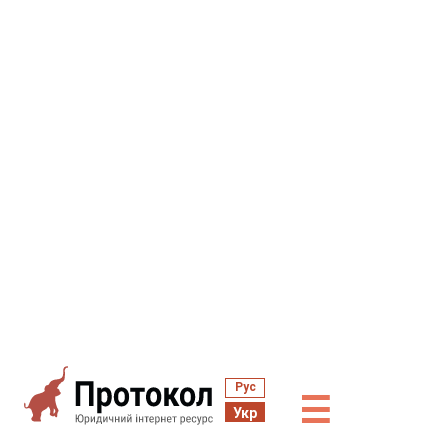
Рус
☰
Укр