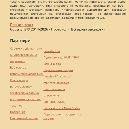
тексти, коментарі, статті, фотозображення, малюнки, ящик-шота, скани, відео,
аудіо, інші матеріали. При використанні матеріалів, розміщених на веб -
сторінках «Протокол» наявність гіперпосилання відкритого для індексації
пошуковими системами на protocol.ua обов`язкове. Під використанням
розуміється копіювання, адаптація, рерайтинг, модифікація тощо.
Повний текст
Copyright © 2014-2026 «Протокол». Всі права захищені.
Партнери
Сережки з діамантами
pereklad.ua
alliancetechnika.ua
Підготовка до НМТ / ЗНО
миралинкс
Винна шафа
Веб мастер
Перевезення хворих
https://motokosmos.ua/
hospice-life.com.ua/
Синтезатори
mk-translations.ua
perevod.agency
maltina.com.ua
agrotechnika.com.ua
Шафи купе
europeservice.com.ua
Брендові сумки
текст юа
Натяжні стелі Nova Stelya
Посилання
Перевезення хворих за
kievperevod.com.ua
кордон