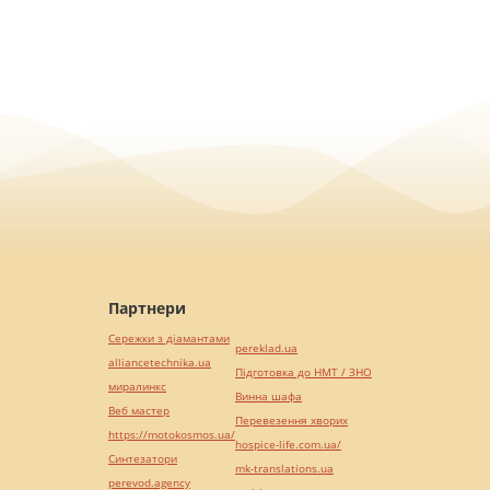
Партнери
Сережки з діамантами
pereklad.ua
alliancetechnika.ua
Підготовка до НМТ / ЗНО
миралинкс
Винна шафа
Веб мастер
Перевезення хворих
https://motokosmos.ua/
hospice-life.com.ua/
Синтезатори
mk-translations.ua
perevod.agency