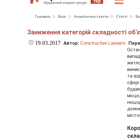
☰
Укр
Головна
Блог
Аналітична стаття
Статті
За
Заниження категорій складності об’є
19.03.2017
Автор:
Constructive Lawyers
Пере
Остан
випад
житло
виник
та ві
сфер
будів
місце
нещо
деяк
місто
Кор
скла