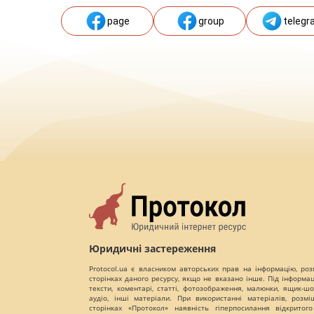
page
group
telegr
Юридичні застереження
Protocol.ua є власником авторських прав на інформацію, роз
сторінках даного ресурсу, якщо не вказано інше. Під інформа
тексти, коментарі, статті, фотозображення, малюнки, ящик-шот
аудіо, інші матеріали. При використанні матеріалів, розм
сторінках «Протокол» наявність гіперпосилання відкритого