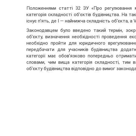
Положеннями статті 32 ЗУ «Про регулювання м
категорія складності об'єктів будівництва. На так
існує п’ять, де I — найнижча складність об'єкта, а
Законодавцем було введено такий термін, зокр
об'єкту, визначення необхідності проведення ек
необхідно пройти для юридичного врегулювання
передбачати для учасників будівництва додатк
категорії має обов’язково попередньо отримати 
словами, чим вища категорія складності, тим в
об'єкту будівництва відповідно до вимог законод