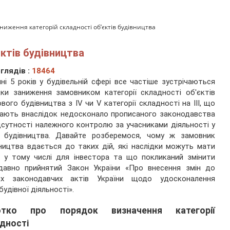
ниження категорій складності об’єктів будівництва
ктів будівництва
глядів :
18464
ні 5 років у будівельній сфері все частіше зустрічаються
ки заниження замовником категорії складності об'єктів
вого будівництва з IV чи V категорії складності на ІІІ, що
ають внаслідок недосконало прописаного законодавства
дсутності належного контролю за учасниками діяльності у
і будівництва. Давайте розберемося, чому ж замовник
ництва вдається до таких дій, які наслідки можуть мати
, у тому числі для інвестора та що покликаний змінити
давно прийнятий Закон України «Про внесення змін до
их законодавчих актів України щодо удосконалення
будівної діяльності».
отко про порядок визначення категорії
дності