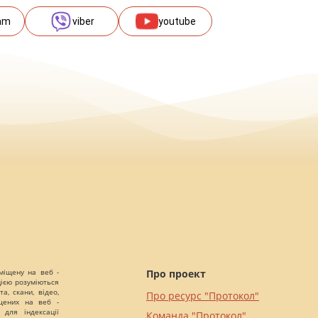
am
viber
youtube
міщену на веб -
Про проект
цією розуміються
а, скани, відео,
Про ресурс "Протокол"
іщених на веб -
 для індексації
Команда "Протокол"