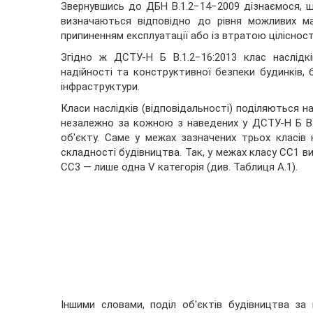
Звернувшись до ДБН В.1.2−14−2009 дізнаємося, що
визначаються відповідно до рівня можливих мат
припиненням експлуатації або із втратою цілісност
Згідно ж ДСТУ-Н Б В.1.2−16:2013 клас наслідк
надійності та конструктивної безпеки будинків, б
інфраструктури.
Класи наслідків (відповідальності) поділяються на:
незалежно за кожною з наведених у ДСТУ-Н Б В.
об'єкту. Саме у межах зазначених трьох класів н
складності будівництва. Так, у межах класу СС1 визна
СС3 — лише одна V категорія (див. Таблиця А.1).
Іншими словами, поділ об'єктів будівництва за 