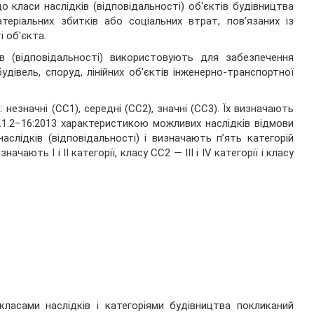
 класи наслідків (відповідальності) об'єктів будівництва
еріальних збитків або соціальних втрат, пов’язаних із
і об'єкта.
ів (відповідальності) використовують для забезпечення
удівель, споруд, лінійних об'єктів інженерно-транспортної
 незначні (СС1), середні (СС2), значні (СС3). Їх визначають
1.2−16:2013 характеристикою можливих наслідків відмови
аслідків (відповідальності) і визначають п’ять категорій
чають І і ІІ категорії, класу СС2 — ІІІ і IV категорії і класу
класами наслідків і категоріями будівництва покликаний