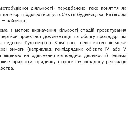
істобудівної діяльності» передбачено таке поняття як
і категорії поділяються усі об'єкти будівництва. Категорій
 V — найвища.
ема з метою визначення кількості стадій проектування
спертизи проектної документації та обсягу процедур, які
 ведення будівництва. Крім того, певні категорії може
ові вимоги (наприклад, генпідрядник об'єкта IV або V
ліцензію на здійснення відповідної діяльності). Іншими
ажче привести юридичну і проектну складову реалізації
авства.