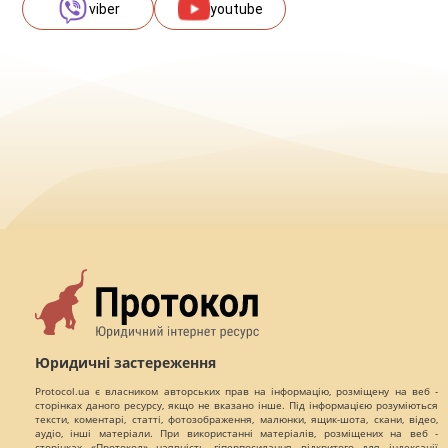
viber
youtube
Юридичні застереження
Protocol.ua є власником авторських прав на інформацію, розміщену на веб -
сторінках даного ресурсу, якщо не вказано інше. Під інформацією розуміються
тексти, коментарі, статті, фотозображення, малюнки, ящик-шота, скани, відео,
аудіо, інші матеріали. При використанні матеріалів, розміщених на веб -
сторінках «Протокол» наявність гіперпосилання відкритого для індексації