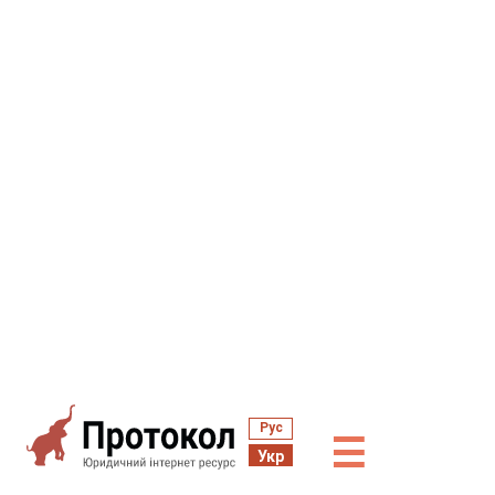
Рус
☰
Укр