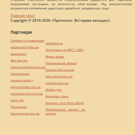
пошуковими системами на protocol.ua обов`язкове. Під використанням
розуміється копіювання, адаптація, рерайтинг, модифікація тощо.
Повний текст
Copyright © 2014-2026 «Протокол». Всі права захищені.
Партнери
Сережки з діамантами
pereklad.ua
alliancetechnika.ua
Підготовка до НМТ / ЗНО
миралинкс
Винна шафа
Веб мастер
Перевезення хворих
https://motokosmos.ua/
hospice-life.com.ua/
Синтезатори
mk-translations.ua
perevod.agency
maltina.com.ua
agrotechnika.com.ua
Шафи купе
europeservice.com.ua
Брендові сумки
текст юа
Натяжні стелі Nova Stelya
Посилання
Перевезення хворих за
kievperevod.com.ua
кордон