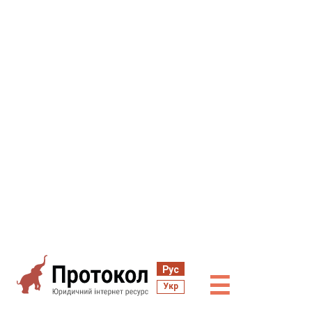
Рус
☰
Укр