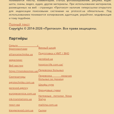
понимаются тексты, комментарии, статьи, фотоизображения, рисунки, ящик-
шота, сканы, видео, аудио, другие материалы. При использовании материалов,
размещенных на веб - страницах «Протокол» наличие гиперссылки открытого
для индексации поисковыми системами на protocol.ua обязательна. Под
использованием понимается копирования, адаптация, рерайтинг, модификация
и тому подобное.
Полный текст
Copyright © 2014-2026 «Протокол». Все права защищены.
Партнёры
Серьги с
Винный шкаф
бриллиантами
Подготовка к НМТ / ВНО
alliancetechnika.ua
pereklad.ua
миралинкс
hospice-life.com.ua/
Веб мастер
Перевозка больных
https://motokosmos.ua/
Перевозка лежачих
Синтезаторы
больных за границу
agrotechnika.com.ua
Шкафы купе
perevod.agency
Брендовые сумки
europeservice.com.ua
Натяжные потолки Nova
mk-translations.ua
Stelya
текст юа
maltina.com.ua
kievperevod.com.ua
Cылки