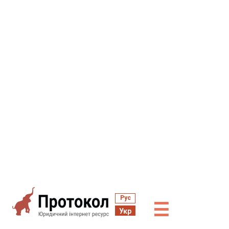
Рус
☰
Укр