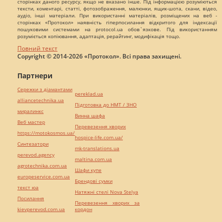
сторінках даного ресурсу, якщо не вказано інше. Під інформацією розуміються
тексти, коментарі, статті, фотозображення, малюнки, ящик-шота, скани, відео,
аудіо, інші матеріали. При використанні матеріалів, розміщених на веб -
сторінках «Протокол» наявність гіперпосилання відкритого для індексації
пошуковими системами на protocol.ua обов`язкове. Під використанням
розуміється копіювання, адаптація, рерайтинг, модифікація тощо.
Повний текст
Copyright © 2014-2026 «Протокол». Всі права захищені.
Партнери
Сережки з діамантами
pereklad.ua
alliancetechnika.ua
Підготовка до НМТ / ЗНО
миралинкс
Винна шафа
Веб мастер
Перевезення хворих
https://motokosmos.ua/
hospice-life.com.ua/
Синтезатори
mk-translations.ua
perevod.agency
maltina.com.ua
agrotechnika.com.ua
Шафи купе
europeservice.com.ua
Брендові сумки
текст юа
Натяжні стелі Nova Stelya
Посилання
Перевезення хворих за
kievperevod.com.ua
кордон