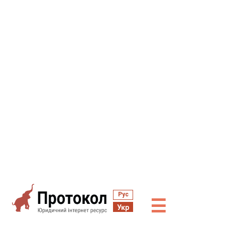
Рус
☰
Укр