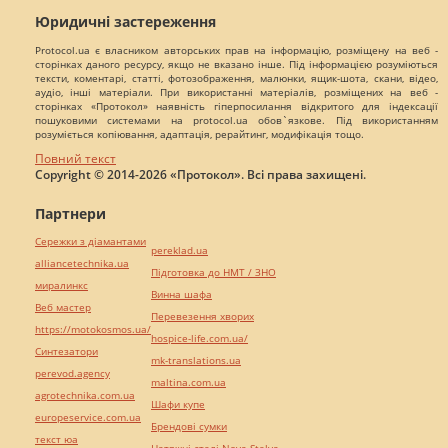
Юридичні застереження
Protocol.ua є власником авторських прав на інформацію, розміщену на веб -
сторінках даного ресурсу, якщо не вказано інше. Під інформацією розуміються
тексти, коментарі, статті, фотозображення, малюнки, ящик-шота, скани, відео,
аудіо, інші матеріали. При використанні матеріалів, розміщених на веб -
сторінках «Протокол» наявність гіперпосилання відкритого для індексації
пошуковими системами на protocol.ua обов`язкове. Під використанням
розуміється копіювання, адаптація, рерайтинг, модифікація тощо.
Повний текст
Copyright © 2014-2026 «Протокол». Всі права захищені.
Партнери
Сережки з діамантами
pereklad.ua
alliancetechnika.ua
Підготовка до НМТ / ЗНО
миралинкс
Винна шафа
Веб мастер
Перевезення хворих
https://motokosmos.ua/
hospice-life.com.ua/
Синтезатори
mk-translations.ua
perevod.agency
maltina.com.ua
agrotechnika.com.ua
Шафи купе
europeservice.com.ua
Брендові сумки
текст юа
Натяжні стелі Nova Stelya