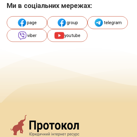
Ми в соціальних мережах:
page
group
telegram
viber
youtube