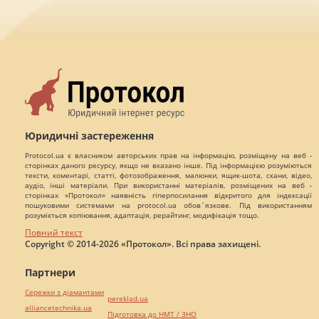
Юридичні застереження
Protocol.ua є власником авторських прав на інформацію, розміщену на веб -
сторінках даного ресурсу, якщо не вказано інше. Під інформацією розуміються
тексти, коментарі, статті, фотозображення, малюнки, ящик-шота, скани, відео,
аудіо, інші матеріали. При використанні матеріалів, розміщених на веб -
сторінках «Протокол» наявність гіперпосилання відкритого для індексації
пошуковими системами на protocol.ua обов`язкове. Під використанням
розуміється копіювання, адаптація, рерайтинг, модифікація тощо.
Повний текст
Copyright © 2014-2026 «Протокол». Всі права захищені.
Партнери
Сережки з діамантами
pereklad.ua
alliancetechnika.ua
Підготовка до НМТ / ЗНО