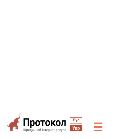
Рус
☰
Укр