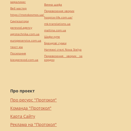
миралинкс
Винна шафа
Веб мастер
Перевезення хворих
https://motokosmos.ua/
hospice-life.com.ua/
Синтезатори
mk-translations.ua
perevod.agency
maltina.com.ua
agrotechnika.com.ua
Шафи купе
europeservice.com.ua
Брендові сумки
текст юа
Натяжні стелі Nova Stelya
Посилання
Перевезення хворих за
kievperevod.com.ua
кордон
Про проект
Про ресурс "Протокол"
Команда "Протокол"
Карта Сайту
Реклама на "Протокол"