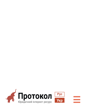
Рус
☰
Укр