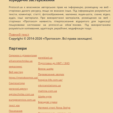
Protocol.ua є власником авторських прав на інформацію, розміщену на веб -
сторінках даного ресурсу, якщо не вказано інше. Під інформацією розуміються
тексти, коментарі, статті, фотозображення, малюнки, ящик-шота, скани, відео,
аудіо, інші матеріали. При використанні матеріалів, розміщених на веб -
сторінках «Протокол» наявність гіперпосилання відкритого для індексації
пошуковими системами на protocol.ua обов`язкове. Під використанням
розуміється копіювання, адаптація, рерайтинг, модифікація тощо.
Повний текст
Copyright © 2014-2026 «Протокол». Всі права захищені.
Партнери
Сережки з діамантами
pereklad.ua
alliancetechnika.ua
Підготовка до НМТ / ЗНО
миралинкс
Винна шафа
Веб мастер
Перевезення хворих
https://motokosmos.ua/
hospice-life.com.ua/
Синтезатори
mk-translations.ua
perevod.agency
maltina.com.ua
agrotechnika.com.ua
Шафи купе
europeservice.com.ua
Брендові сумки
текст юа
Натяжні стелі Nova Stelya
Посилання
Перевезення хворих за