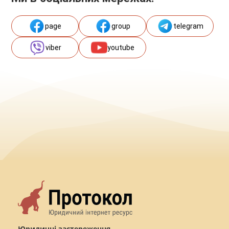
page
group
telegram
viber
youtube
Юридичні застереження