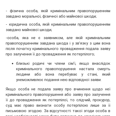
- фізична особа, якій кримінальним правопорушенням
завдано моральної, фізичної або майнової шкоди;
- юридична особа, якій кримінальним правопорушенням
завдано майнової шкоди;
-особа, яка не є заявником, але якій кримінальним
правопорушенням завдана шкода і у зв’язку з цим вона
після початку кримінального провадження подала заяву
про залучення її до провадження як потерпілого;
близькі родичі чи члени сім’ї, якщо внаслідок
кримінального правопорушення настала смерть
людини або вона перебуває у стані, який
унеможливлює подання нею відповідної заяви.
Якщо особа не подала заяву про вчинення щодо неї
кримінального правопорушення або заяву про залучення
її до провадження як потерпілої, то слідчий, прокурор,
суд має право визнати особу потерпілою лише за її
письмовою згодою. За відсутності такої згоди особа в