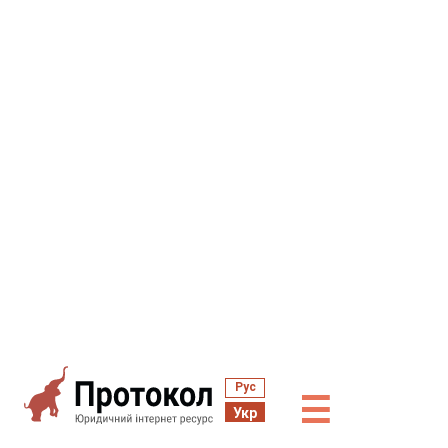
Рус
☰
Укр