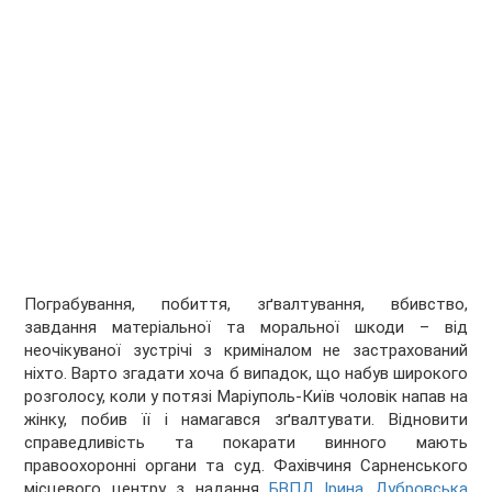
Пограбування, побиття, зґвалтування, вбивство,
завдання матеріальної та моральної шкоди – від
неочікуваної зустрічі з криміналом не застрахований
ніхто. Варто згадати хоча б випадок, що набув широкого
розголосу, коли у потязі Маріуполь-Київ чоловік напав на
жінку, побив її і намагався зґвалтувати. Відновити
справедливість та покарати винного мають
правоохоронні органи та суд. Фахівчиня Сарненського
місцевого центру з надання
БВПД Ірина Дубровська