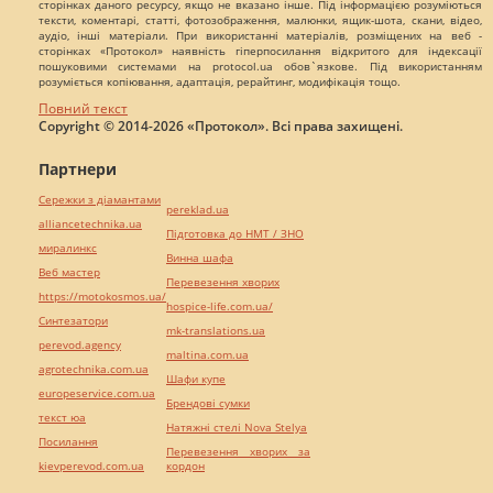
сторінках даного ресурсу, якщо не вказано інше. Під інформацією розуміються
тексти, коментарі, статті, фотозображення, малюнки, ящик-шота, скани, відео,
аудіо, інші матеріали. При використанні матеріалів, розміщених на веб -
сторінках «Протокол» наявність гіперпосилання відкритого для індексації
пошуковими системами на protocol.ua обов`язкове. Під використанням
розуміється копіювання, адаптація, рерайтинг, модифікація тощо.
Повний текст
Copyright © 2014-2026 «Протокол». Всі права захищені.
Партнери
Сережки з діамантами
pereklad.ua
alliancetechnika.ua
Підготовка до НМТ / ЗНО
миралинкс
Винна шафа
Веб мастер
Перевезення хворих
https://motokosmos.ua/
hospice-life.com.ua/
Синтезатори
mk-translations.ua
perevod.agency
maltina.com.ua
agrotechnika.com.ua
Шафи купе
europeservice.com.ua
Брендові сумки
текст юа
Натяжні стелі Nova Stelya
Посилання
Перевезення хворих за
kievperevod.com.ua
кордон