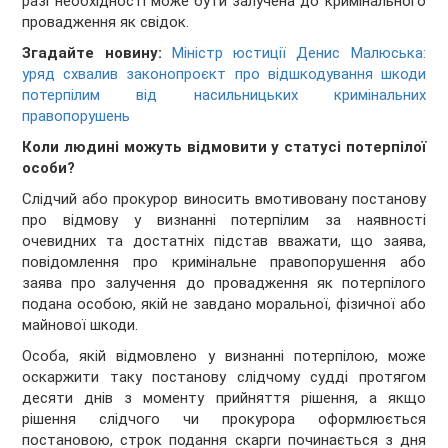
разі необхідності може бути залучена до кримінального
провадження як свідок.
Згадайте новину:
Міністр юстиції Денис Малюська:
уряд схвалив законопроєкт про відшкодування шкоди
потерпілим від насильницьких кримінальних
правопорушень
Коли людині можуть відмовити у статусі потерпілої
особи?
Слідчий або прокурор виносить вмотивовану постанову
про відмову у визнанні потерпілим за наявності
очевидних та достатніх підстав вважати, що заява,
повідомлення про кримінальне правопорушення або
заява про залучення до провадження як потерпілого
подана особою, якій не завдано моральної, фізичної або
майнової шкоди.
Особа, якій відмовлено у визнанні потерпілою, може
оскаржити таку постанову слідчому судді протягом
десяти днів з моменту прийняття рішення, а якщо
рішення слідчого чи прокурора оформлюється
постановою, строк подання скарги починається з дня