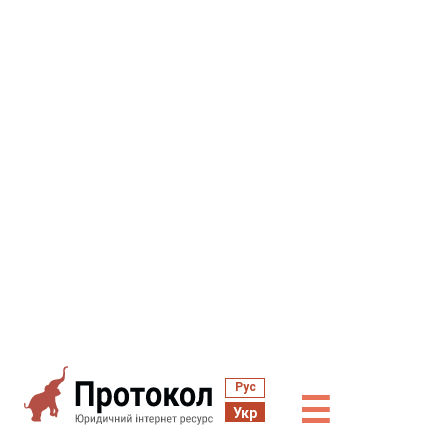
Рус
☰
Укр