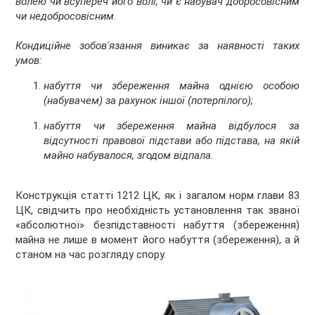
волею чи всупереч його волі, чи є набувач добросовісним
чи недобросовісним
.
Кондиційне зобов'язання виникає за наявності таких
умов:
набуття чи збереження майна однією особою
(набувачем) за рахунок іншої (потерпілого);
набуття чи збереження майна відбулося за
відсутності правової підстави або підстава, на якій
майно набувалося, згодом відпала.
Конструкція статті 1212 ЦК, як і загалом норм глави 83
ЦК, свідчить про необхідність установлення так званої
«абсолютної» безпідставності набуття (збереження)
майна не лише в момент його набуття (збереження), а й
станом на час розгляду спору.