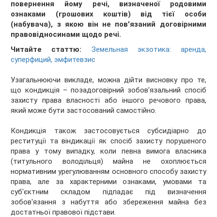
повернення йому речі, визначеної родовими
ознаками (грошових коштів) від тієї
особи
(набувача), з якою він не пов'язаний договірними
правовідносинами щодо речі.
Читайте статтю:
Земельная экзотика: аренда,
суперфиций, эмфитевзис
Узагальнюючи викладе, можна дійти висновку про те,
що кондикція – позадоговірний зобов'язальний спосіб
захисту права власності або іншого речового права,
який може бути застосований самостійно.
Кондикція також застосовується субсидіарно до
реституції та віндикації як спосіб захисту порушеного
права у тому випадку, коли певна вимога власника
(титульного володільця) майна не охоплюється
нормативним урегулюванням основного способу захисту
права, але за характерними ознаками, умовами та
суб'єктним складом підпадає під визначення
зобов'язання з набуття або збереження майна без
достатньої правової підстави.