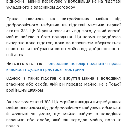
відносин і майно перебуває у володільця не на підставі
укладеного з власником договору.
Право власника на витребування майна від
добросовісного набувача на підставі частини першої
статті 388 ЦК України залежить від того, у який спосіб
майно вибуло з його володіння. Ця норма передбачає
вичерпне коло підстав, коли за власником зберігається
право на витребування свого майна від добросовісного
набувача.
Читайте статтю:
Попередній договір і визнання права
власності: судова практика і доктрина
Однією з таких підстав є вибуття майна з володіння
власника або особи, якій він передав майно, не з їхньої
волі іншим шляхом.
За змістом статті 388 ЦК України випадки витребування
майна власником від добросовісного набувача обмежені
й можливі за умови, що майно вибуло з володіння
власника або особи, якій він передав майно, поза їх
волею.