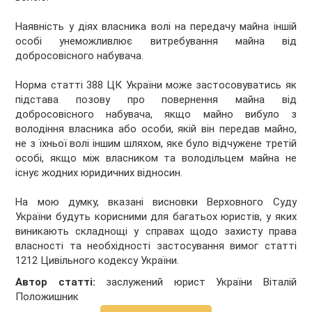
Наявність у діях власника волі на передачу майна іншій
особі унеможливлює витребування майна від
добросовісного набувача.
Норма статті 388 ЦК України може застосовуватись як
підстава позову про повернення майна від
добросовісного набувача, якщо майно вибуло з
володіння власника або особи, якій він передав майно,
не з їхньої волі іншим шляхом, яке було відчужене третій
особі, якщо між власником та володільцем майна не
існує жодних юридичних відносин.
На мою думку, вказані висновки Верховного Суду
України будуть корисними для багатьох юристів, у яких
виникають складнощі у справах щодо захисту права
власності та необхідності застосування вимог статті
1212 Цивільного кодексу України.
Автор статті:
заслужений юрист України Віталій
Положишник