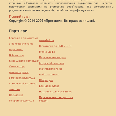
сторінках «Протокол» наявність гіперпосилання відкритого для індексації
пошуковими системами на protocol.ua обов`язкове. Під використанням
розуміється копіювання, адаптація, рерайтинг, модифікація тощо.
Повний текст
Copyright © 2014-2026 «Протокол». Всі права захищені.
Партнери
Сережки з діамантами
pereklad.ua
alliancetechnika.ua
Підготовка до НМТ / ЗНО
миралинкс
Винна шафа
Веб мастер
Перевезення хворих
https://motokosmos.ua/
hospice-life.com.ua/
Синтезатори
mk-translations.ua
perevod.agency
maltina.com.ua
agrotechnika.com.ua
Шафи купе
europeservice.com.ua
Брендові сумки
текст юа
Натяжні стелі Nova Stelya
Посилання
Перевезення хворих за
kievperevod.com.ua
кордон