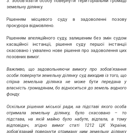
3. зобов'язати особу повернути територіальній громаді
земельну ділянку.
Рішенням місцевого суду в задоволенні позову
прокурора відмовлено.
Рішенням апеляційного суду, залишеним без змін судом
касаційної інстанції, рішення суду першої інстанції
скасовано і ухвалено нове рішення про задоволення цих
позовних вимог.
Важливо, що задовольняючи вимогу про зобов'язання
особи повернути земельну ділянку суд виходив із того, що
спірна земельна ділянка не може бути передана у
власність громадянам, бо відноситься до земель водного
фонду.
Оскільки рішення міської ради, на підставі якого особа
отримала земельну ділянку, було скасовано – то
підстава, на якій майно було набуте, відпала, а тому
відповідач, згідно вимог статі 1212 ЦК України,
зобов'язаний повернути отриману ним земельну ділянку