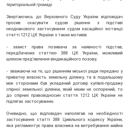
територіальній громаді.
Звертаючись до Верховного Суду України відповідач
просив скасувати судові рішення з підставі
неоднакового застосування судом касаційної інстанції
статті 1212 ЦК України з таких мотивів:
- захист права позивача за наявності підстав,
передбачених статтею 388 ЦК України, можливий
шляхом пред'явлення віндикаційного позову;
- зважаючи на те, що рішенням міської ради передано у
приватну власність земельну ділянку, та в подальшому
між сторонами був укладений договір купівлі-продажу
спірної земельної ділянки, який ніким не оспорений, то
до спірних правовідносин стаття 1212 ЦК України не
підлягає застосуванню.
Очевидно, що відповідач наполягав на необхідності
застосування статті 388 Цивільного кодексу України,
яка регламентує права власника на витребування майна