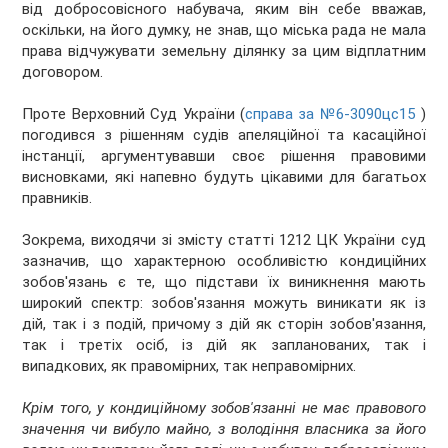
від добросовісного набувача, яким він себе вважав,
оскільки, на його думку, не знав, що міська рада не мала
права відчужувати земельну ділянку за цим відплатним
договором.
Проте Верховний Суд України (
справа за №6-3090цс15
)
погодився з рішенням судів апеляційної та касаційної
інстанції, аргументувавши своє рішення правовими
висновками, які напевно будуть цікавими для багатьох
правників.
Зокрема, виходячи зі змісту статті 1212 ЦК України суд
зазначив, що характерною особливістю кондиційних
зобов'язань є те, що підстави їх виникнення мають
широкий спектр: зобов'язання можуть виникати як із
дій, так і з подій, причому з дій як сторін зобов'язання,
так і третіх осіб, із дій як запланованих, так і
випадкових, як правомірних, так неправомірних.
Крім того, у кондиційному зобов'язанні не має правового
значення чи вибуло майно, з володіння власника за його