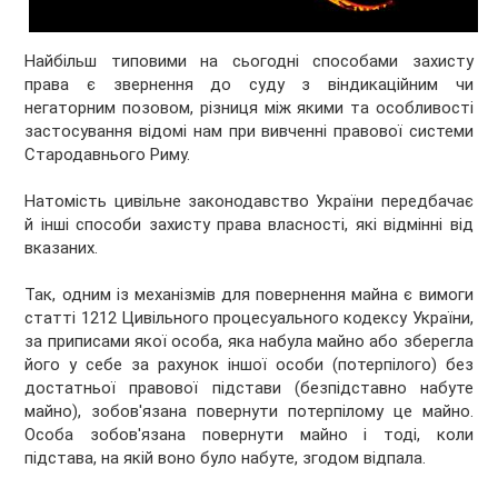
Найбільш типовими на сьогодні способами захисту
права є звернення до суду з віндикаційним чи
негаторним позовом, різниця між якими та особливості
застосування відомі нам при вивченні правової системи
Стародавнього Риму.
Натомість цивільне законодавство України передбачає
й інші способи захисту права власності, які відмінні від
вказаних.
Так, одним із механізмів для повернення майна є вимоги
статті 1212 Цивільного процесуального кодексу України,
за приписами якої особа, яка набула майно або зберегла
його у себе за рахунок іншої особи (потерпілого) без
достатньої правової підстави (безпідставно набуте
майно), зобов'язана повернути потерпілому це майно.
Особа зобов'язана повернути майно і тоді, коли
підстава, на якій воно було набуте, згодом відпала.