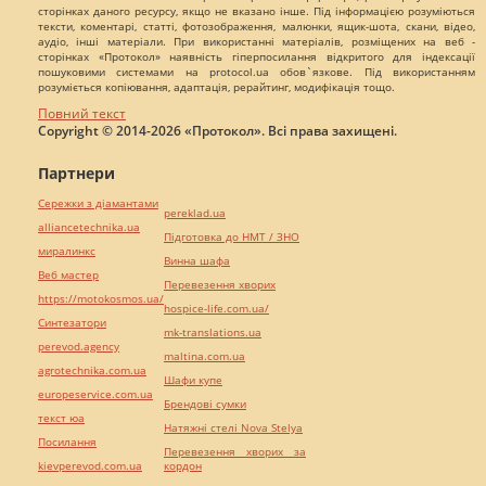
сторінках даного ресурсу, якщо не вказано інше. Під інформацією розуміються
тексти, коментарі, статті, фотозображення, малюнки, ящик-шота, скани, відео,
аудіо, інші матеріали. При використанні матеріалів, розміщених на веб -
сторінках «Протокол» наявність гіперпосилання відкритого для індексації
пошуковими системами на protocol.ua обов`язкове. Під використанням
розуміється копіювання, адаптація, рерайтинг, модифікація тощо.
Повний текст
Copyright © 2014-2026 «Протокол». Всі права захищені.
Партнери
Сережки з діамантами
pereklad.ua
alliancetechnika.ua
Підготовка до НМТ / ЗНО
миралинкс
Винна шафа
Веб мастер
Перевезення хворих
https://motokosmos.ua/
hospice-life.com.ua/
Синтезатори
mk-translations.ua
perevod.agency
maltina.com.ua
agrotechnika.com.ua
Шафи купе
europeservice.com.ua
Брендові сумки
текст юа
Натяжні стелі Nova Stelya
Посилання
Перевезення хворих за
kievperevod.com.ua
кордон