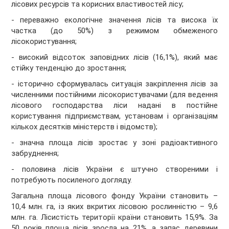
лісових ресурсів та корисних властивостей лісу;
- переважно екологічне значення лісів та висока їх
частка (до 50%) з режимом обмеженого
лісокористування;
- високий відсоток заповідних лісів (16,1%), який має
стійку тенденцію до зростання;
- історично сформувалась ситуація закріплення лісів за
численними постійними лісокористувачами (для ведення
лісового господарства ліси надані в постійне
користування підприємствам, установам і організаціям
кількох десятків міністерств і відомств);
- значна площа лісів зростає у зоні радіоактивного
забруднення;
- половина лісів України є штучно створеними і
потребують посиленого догляду.
Загальна площа лісового фонду України становить –
10,4 млн. га, із яких вкритих лісовою рослинністю – 9,6
млн. га. Лісистість території країни становить 15,9%. За
50 років площа лісів зросла на 21%, а запас деревини