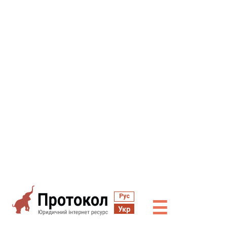
Рус
☰
Укр