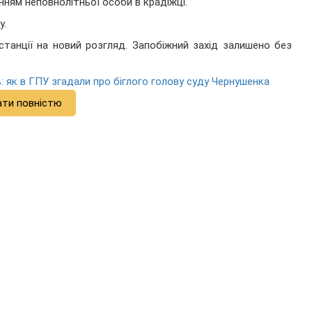
ням неповнолітньої особи в крадіжці.
у.
станції на новий розгляд. Запобіжний захід залишено без
: як в ГПУ згадали про біглого голову суду Чернушенка
ати повністю