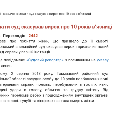
нарадчої кімнати суд скасував вирок про 10 років в’язниці
ати суд скасував вирок про 10 років в’язниці
а
Переглядів :
2442
раві про побиття жінки, що призвело до її смерті,
овський апеляційний суд скасував вирок і призначив новий
яд справи у першій інстанції.
це повідомляє
«Судовий репортер»
з посиланням на
ухвалу
 липня.
тому, 2 серпня 2018 року, Токмацький районний суд
ізької області засудив особу до 10 років позбавлення волі.
теріалами справи, чоловік, перебуваючи в гостях, наніс
одині удари в голову, обличчя та грудну клітину. Від
нних переломів ребер з пошкодженням внутрішніх органів,
 на голові, тулубі та кінцівках настала смерть жінки.