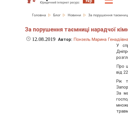
☰
Укр
Головна
Блог
Новини
За порушення таємниці 
За порушення таємниці нарадчої кімн
12.08.2019
Автор:
Понзель Марина Генадіївн
У сп
Дніпр
розгл
Про 
від 22
Рік 
Запор
За ма
госп
множи
травм