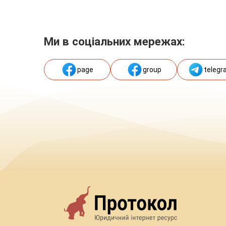
Ми в соціальних мережах:
page
group
telegr