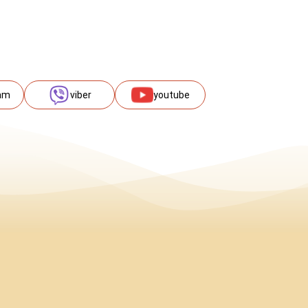
am
viber
youtube