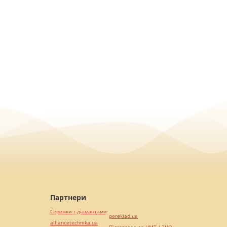
Партнери
Сережки з діамантами
pereklad.ua
alliancetechnika.ua
Підготовка до НМТ / ЗНО