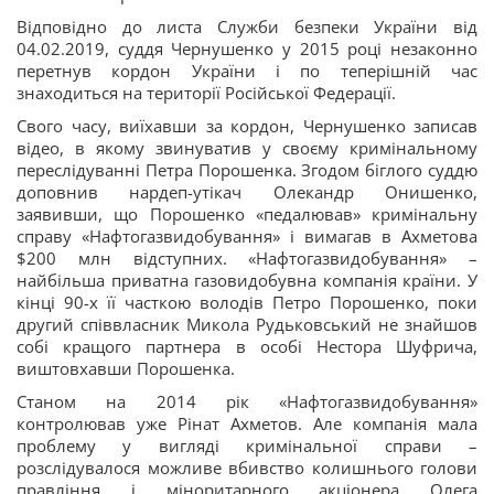
Відповідно до листа Служби безпеки України від
04.02.2019, суддя Чернушенко у 2015 році незаконно
перетнув кордон України і по теперішній час
знаходиться на території Російської Федерації.
Свого часу, виїхавши за кордон, Чернушенко записав
відео, в якому звинуватив у своєму кримінальному
переслідуванні Петра Порошенка. Згодом біглого суддю
доповнив нардеп-утікач Олекандр Онишенко,
заявивши, що Порошенко «педалював» кримінальну
справу «Нафтогазвидобування» і вимагав в Ахметова
$200 млн відступних. «Нафтогазвидобування» –
найбільша приватна газовидобувна компанія країни. У
кінці 90-х її часткою володів Петро Порошенко, поки
другий співвласник Микола Рудьковський не знайшов
собі кращого партнера в особі Нестора Шуфрича,
виштовхавши Порошенка.
Станом на 2014 рік «Нафтогазвидобування»
контролював уже Рінат Ахметов. Але компанія мала
проблему у вигляді кримінальної справи –
розслідувалося можливе вбивство колишнього голови
правління і міноритарного акціонера Олега