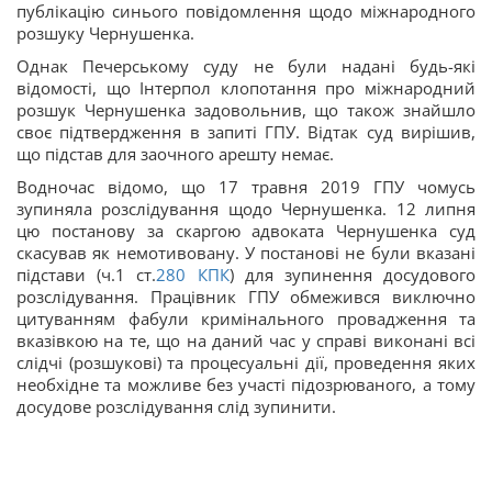
публікацію синього повідомлення щодо міжнародного
розшуку Чернушенка.
Однак Печерському суду не були надані будь-які
відомості, що Інтерпол клопотання про міжнародний
розшук Чернушенка задовольнив, що також знайшло
своє підтвердження в запиті ГПУ. Відтак суд вирішив,
що підстав для заочного арешту немає.
Водночас відомо, що 17 травня 2019 ГПУ чомусь
зупиняла розслідування щодо Чернушенка. 12 липня
цю постанову за скаргою адвоката Чернушенка суд
скасував як немотивовану. У постанові не були вказані
підстави (ч.1 ст.
280
КПК
) для зупинення досудового
розслідування. Працівник ГПУ обмежився виключно
цитуванням фабули кримінального провадження та
вказівкою на те, що на даний час у справі виконані всі
слідчі (розшукові) та процесуальні дії, проведення яких
необхідне та можливе без участі підозрюваного, а тому
досудове розслідування слід зупинити.