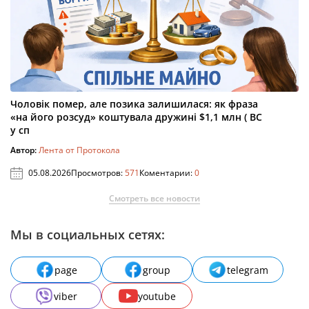
Чоловік помер, але позика залишилася: як фраза
«на його розсуд» коштувала дружині $1,1 млн ( ВС
у сп
Автор:
Лента от Протокола
05.08.2026
Просмотров:
571
Коментарии:
0
Смотреть все новости
Мы в социальных сетях:
page
group
telegram
viber
youtube