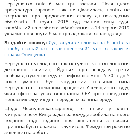
Чернушенко вніс 6 млн грн застави. Після цього
прокуратура справою ніяк не цікавилась, навіть не
зверталась про продовження строку дії покладених
обов’язків. В грудні 2018 суд змінив сину судді
запобіжний на особисте зобов’язання, а 14 червня 2019
ухвалив повернути 6 млн грн адвокату-заставодавцю.
Згадайте новину:
Суд засудив чоловіка на 6 років за
спробу шахрайського заволодіння $1 млн за закриття
справи Онищенка
Чернушенка-молодшого також судять за розголошення
державної таємниці. Йдеться про передачу третім
особам документів суду із грифом «таємно». У 2017 до 5
років умовно був засуджений спільник сина
Чернушенка – колишній працівник Апеляційного суду,
який сфотографував клопотання СБУ про проведення
негласних слідчих дій і передав їх за винагороду.
Щодо Чернушенка-старшого, то тільки у квітні
минулого року Вища рада правосуддя зробила на нього
подання виді подання про звільнення з посади.
Причина була поважна – служитель Феміди три роки не
з’являвся на роботі.