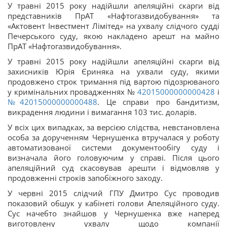
У травні 2015 року надійшли апеляційні скарги від
представників ПрАТ «Нафтогазвидобування» та
«Актовент Інвестмент Лімітед» на ухвалу слідчого судді
Печерського суду, якою накладено арешт на майно
ПрАТ «Нафтогазвидобування».
У травні 2015 року надійшли апеляційні скарги від
захисників Юрія Єриняка на ухвали суду, якими
продовжено строк тримання під вартою підозрюваного
у кримінальних провадженнях №
42015000000000428
і
№42015000000000488
. Це справи про бандитизм,
викрадення людини і вимагання 103 тис. доларів.
У всіх цих випадках, за версією слідства, невстановлена
особа за дорученням Чернушенка втручалася у роботу
автоматизованої системи документообігу суду і
визначала його головуючим у справі. Після цього
апеляційний суд скасовував арешти і відмовляв у
продовженні строків запобіжного заходу.
У червні 2015 слідчий ГПУ Дмитро Сус проводив
показовий обшук у кабінеті голови Апеляційного суду.
Сус начебто знайшов у Чернушенка вже наперед
виготовлену ухвалу щодо компанії