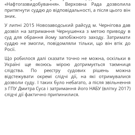
«Нафтогазвидобування». Верховна Рада дозволила
притягнути суддю до відповідальності, а після цього він
зник.
У липні 2015 Новозаводський райсуд м. Чернігова дав
дозвіл на затримання Чернушенка з метою приводу в
суд для обрання йому запобіжного заходу. Затримати
суддю не змогли, повідомляли тільки, що він втік до
Росії.
Що робилося далі сказати точно не можна, оскільки в
Україні ще якоюсь мірою дотримується таємниця
слідства. По реєстру судових рішень можна
відстежувати окремі слідчі дії, на які отримувалися
дозволи суду. І таких було небагато, а після звільнення
з ГПУ Дмитра Суса і затримання його НАБУ (влітку 2017)
слідчі дії фактично припинилися.