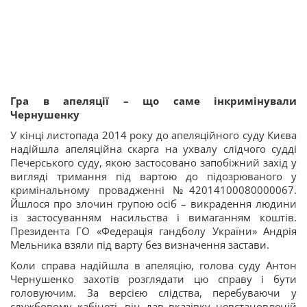
Гра в апеляції – що саме інкримінували
Чернушенку
У кінці листопада 2014 року до апеляційного суду Києва
надійшла апеляційна скарга на ухвалу слідчого судді
Печерського суду, якою застосовано запобіжний захід у
вигляді тримання під вартою до підозрюваного у
кримінальному провадженні №42014100080000067.
Йшлося про злочин групою осіб – викрадення людини
із застосуванням насильства і вимаганням коштів.
Президента ГО «Федерація гандболу України» Андрія
Мельника взяли під варту без визначення застави.
Коли справа надійшла в апеляцію, голова суду Антон
Чернушенко захотів розглядати цю справу і бути
головуючим. За версією слідства, перебуваючи у
службовому кабінеті, він дав вказівку невстановленій