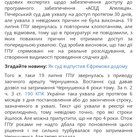
судових експертиз щодо забезпечення доступу до
програмного забезпечення «АСЕД Апеляція».
Печерський суд дав ухвалу на доступ протягом 30 днів,
але ухвала з невідомих причин не була виконана. 19
липня ГПУ звернулась з повторним клопотанням, але
суд відмовив, тому що в прокуратурі не повідомили, з
яких поважних причин не отримали доступ за
попередньою ухвалою. Суд зробив висновок, що такі дії
ГПУ спрямовані не на реальне розслідування, а
створення видимості проведення слідчих дій.
Згадайте новину:
Як суд відпустив Єфремова додому
Того ж таки 19 липня ГПУ звернулась з приводу
заочного арешту Чернушенка. Востаннє суд давав
дозвіл на затримання Чернушенка 4 роки тому. За п. 2
ч. 3 ст.
190
КПК
України така ухвала діє протягом 6
місяців з дня постановлення або до закінчення строку,
зазначеного в ухвалі. Текст цієї ухвали в реєстрі не
оприлюднено, тому невідомо точно, про які строки
йшлося. Але можна припустити, що не про 4 роки. Отож
ГПУ роками не надто дбала про поновлення цього
рішення і не сильно турбувалася про затримання
Чернушенка. Але тепер згадала…