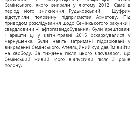
Семінського, якого викрали у лютому 2012. Саме в
період його зникнення Рудьковський і Шуфрич
відступили половину підприємства Ахметову. Під
приводом розслідування щодо Семінськогого рахунки і
свердловини «Нафтогазвидобування» були арештовані
і арешти ці у квітні-травні 2015 оскаржувалися у
Чернушенка. Були навіть затримані підозрювані у
викраденні Семінського. Апеляційний суд дав їм вийти
на свободу. За тиждень після цього з’ясувалося, що
Семінський живий. Його відпустили після 3 років
полону.