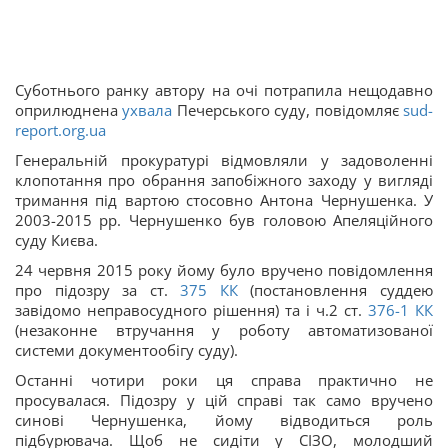
Суботнього ранку автору на очі потрапила нещодавно
оприлюднена
ухвала
Печерського суду, повідомляє
sud-
report.org.ua
Генеральній прокуратурі відмовляли у задоволенні
клопотання про обрання запобіжного заходу у вигляді
тримання під вартою стосовно Антона Чернушенка. У
2003-2015 рр. Чернушенко був головою Апеляційного
суду Києва.
24 червня 2015 року йому було вручено повідомлення
про підозру за ст.
375
КК
(постановлення суддею
завідомо неправосудного рішення) та і ч.2 ст.
376-1
КК
(незаконне втручання у роботу автоматизованої
системи документообігу суду).
Останні чотири роки ця справа практично не
просувалася. Підозру у цій справі так само вручено
синові Чернушенка, йому відводиться роль
підбурювача. Щоб не сидіти у СІЗО, молодший