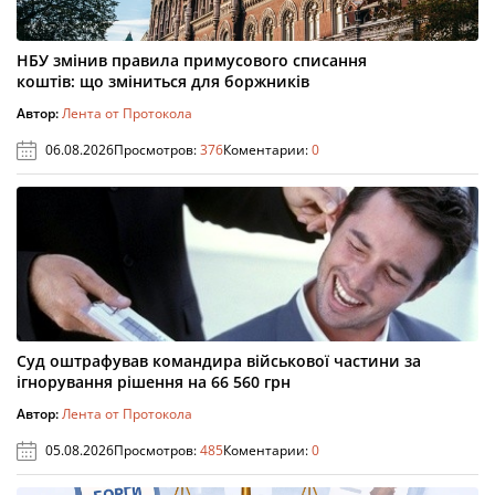
НБУ змінив правила примусового списання
коштів: що зміниться для боржників
Автор:
Лента от Протокола
06.08.2026
Просмотров:
376
Коментарии:
0
Суд оштрафував командира військової частини за
ігнорування рішення на 66 560 грн
Автор:
Лента от Протокола
05.08.2026
Просмотров:
485
Коментарии:
0