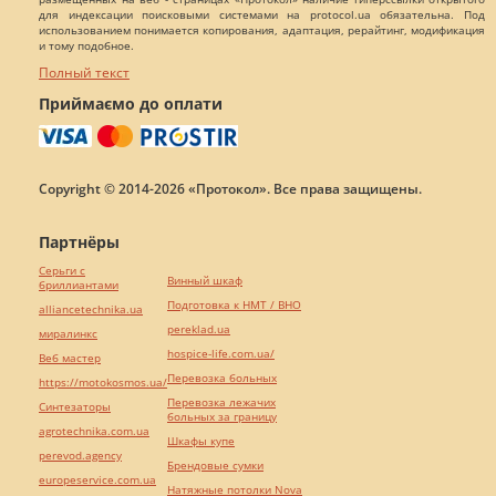
для индексации поисковыми системами на protocol.ua обязательна. Под
использованием понимается копирования, адаптация, рерайтинг, модификация
и тому подобное.
Полный текст
Приймаємо до оплати
Copyright © 2014-2026 «Протокол». Все права защищены.
Партнёры
Серьги с
Винный шкаф
бриллиантами
Подготовка к НМТ / ВНО
alliancetechnika.ua
pereklad.ua
миралинкс
hospice-life.com.ua/
Веб мастер
Перевозка больных
https://motokosmos.ua/
Перевозка лежачих
Синтезаторы
больных за границу
agrotechnika.com.ua
Шкафы купе
perevod.agency
Брендовые сумки
europeservice.com.ua
Натяжные потолки Nova