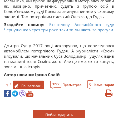
Мельника, чиї прізвища фігурували в матеріалах справи
як, імовірно, причетних, судять з групою осіб в
Солом’янському суді Києва за звинуваченням у схожому
злочині. Там потерпілим є деякий Олександр Гудзь.
Згадайте новину:
Екс-голову Апеляційного суду
Чернушенка через три роки таки звільняють за прогули
Дмитро Сус у 2017 році декларував, що користувався
автомобілем потерпілого Гудзя. А журналісти «Схем»
з’ясували, що начальник Суса Володимир Гуцуляк їздив
на машині тестя Семінського. Але це вже, як то кажуть,
зовсім інша історія…
Автор новини: Ірина Салій
0
3227
1
Просмотров
Коментарии
Понравилось
Поблагодарить