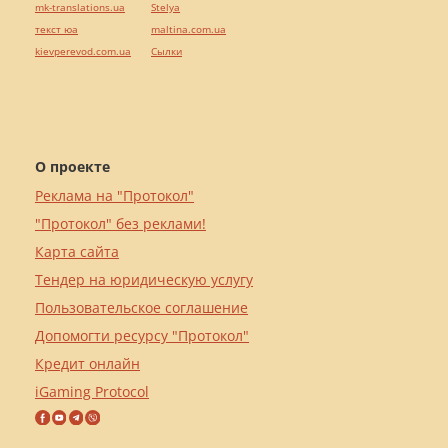
mk-translations.ua
Stelya
текст юа
maltina.com.ua
kievperevod.com.ua
Cылки
О проекте
Реклама на "Протокол"
"Протокол" без реклами!
Карта сайта
Тендер на юридическую услугу
Пользовательское соглашение
Допомогти ресурсу "Протокол"
Кредит онлайн
iGaming Protocol