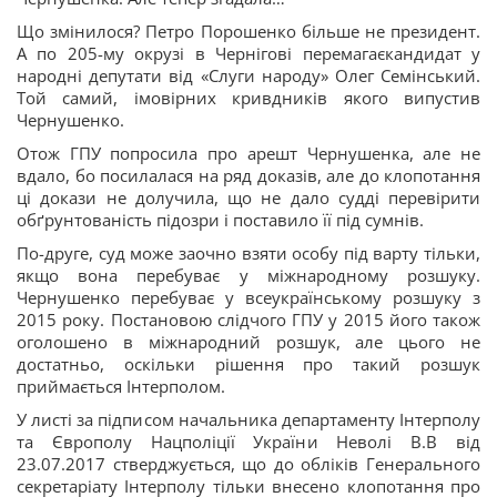
Що змінилося? Петро Порошенко більше не президент.
А по 205-му окрузі в Чернігові перемагаєкандидат у
народні депутати від «Слуги народу» Олег Семінський.
Той самий, імовірних кривдників якого випустив
Чернушенко.
Отож ГПУ попросила про арешт Чернушенка, але не
вдало, бо посилалася на ряд доказів, але до клопотання
ці докази не долучила, що не дало судді перевірити
обґрунтованість підозри і поставило її під сумнів.
По-друге, суд може заочно взяти особу під варту тільки,
якщо вона перебуває у міжнародному розшуку.
Чернушенко перебуває у всеукраїнському розшуку з
2015 року. Постановою слідчого ГПУ у 2015 його також
оголошено в міжнародний розшук, але цього не
достатньо, оскільки рішення про такий розшук
приймається Інтерполом.
У листі за підписом начальника департаменту Інтерполу
та Європолу Нацполіції України Неволі В.В від
23.07.2017 стверджується, що до обліків Генерального
секретаріату Інтерполу тільки внесено клопотання про