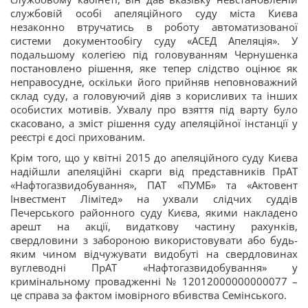
службовій особі апеляційного суду міста Києва
незаконно втручатись в роботу автоматизованої
системи документообігу суду «АСЕД Апеляція». У
подальшому колегією під головуванням Чернушенка
постановлено рішення, яке тепер слідство оцінює як
неправосудне, оскільки його прийняв неповноважний
склад суду, а головуючий діяв з корисливих та інших
особистих мотивів. Ухвалу про взяття під варту було
скасовано, а зміст рішення суду апеляційної інстанції у
реєстрі є досі прихованим.
Крім того, що у квітні 2015 до апеляційного суду Києва
надійшли апеляційні скарги від представників ПрАТ
«Нафтогазвидобування», ПАТ «ПУМБ» та «Актовент
Інвестмент Лімітед» на ухвали слідчих суддів
Печерського районного суду Києва, якими накладено
арешт на акції, видаткову частину рахунків,
свердловини з забороною використовувати або будь-
яким чином відчужувати видобуті на свердловинах
вуглеводні ПрАТ «Нафтогазвидобування» у
кримінальному провадженні № 12012000000000077 –
це справа за фактом імовірного вбивства Семінського.