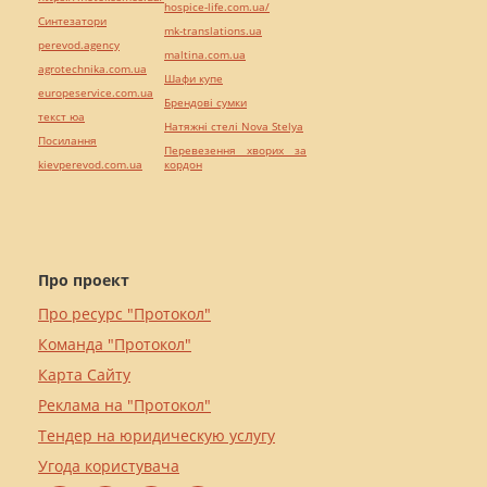
hospice-life.com.ua/
Синтезатори
mk-translations.ua
perevod.agency
maltina.com.ua
agrotechnika.com.ua
Шафи купе
europeservice.com.ua
Брендові сумки
текст юа
Натяжні стелі Nova Stelya
Посилання
Перевезення хворих за
kievperevod.com.ua
кордон
Про проект
Про ресурс "Протокол"
Команда "Протокол"
Карта Сайту
Реклама на "Протокол"
Тендер на юридическую услугу
Угода користувача