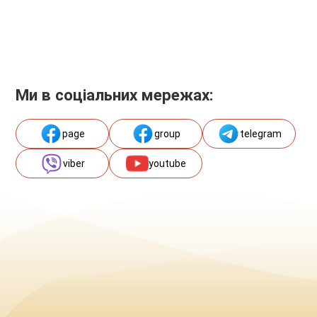
Ми в соціальних мережах:
page
group
telegram
viber
youtube