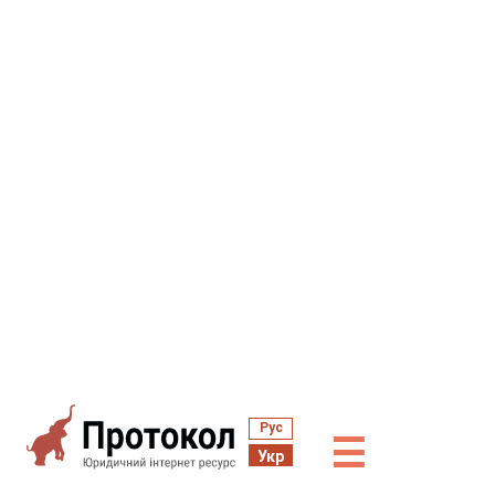
Рус
☰
Укр