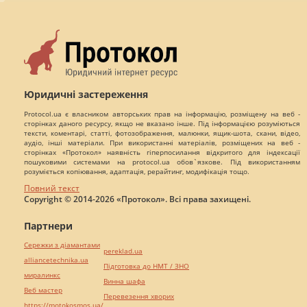
Юридичні застереження
Protocol.ua є власником авторських прав на інформацію, розміщену на веб -
сторінках даного ресурсу, якщо не вказано інше. Під інформацією розуміються
тексти, коментарі, статті, фотозображення, малюнки, ящик-шота, скани, відео,
аудіо, інші матеріали. При використанні матеріалів, розміщених на веб -
сторінках «Протокол» наявність гіперпосилання відкритого для індексації
пошуковими системами на protocol.ua обов`язкове. Під використанням
розуміється копіювання, адаптація, рерайтинг, модифікація тощо.
Повний текст
Copyright © 2014-2026 «Протокол». Всі права захищені.
Партнери
Сережки з діамантами
pereklad.ua
alliancetechnika.ua
Підготовка до НМТ / ЗНО
миралинкс
Винна шафа
Веб мастер
Перевезення хворих
https://motokosmos.ua/