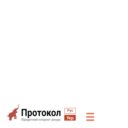
Рус
☰
Укр