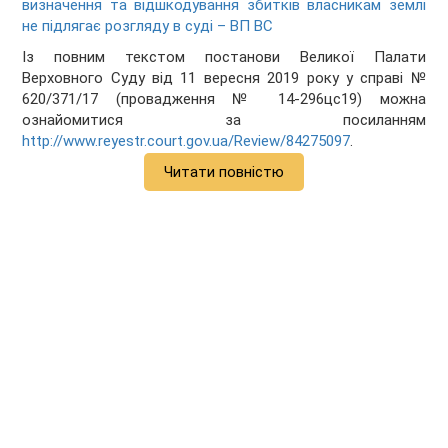
визначення та відшкодування збитків власникам землі
не підлягає розгляду в суді – ВП ВС
Із повним текстом постанови Великої Палати
Верховного Суду від 11 вересня 2019 року у справі №
620/371/17 (провадження № 14-296цс19) можна
ознайомитися за посиланням
http://www.reyestr.court.gov.ua/Review/84275097
.
Читати повністю