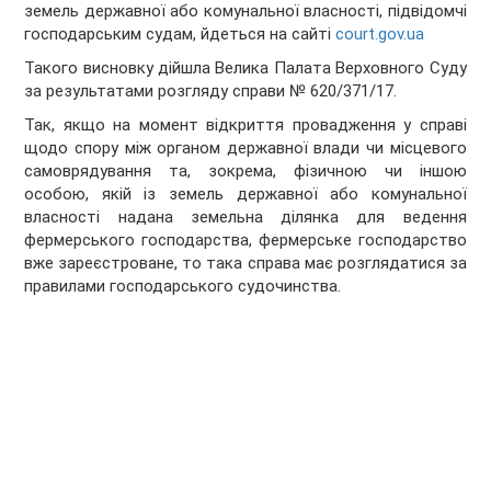
земель державної або комунальної власності, підвідомчі
господарським судам, йдеться на сайті
court.gov.ua
Такого висновку дійшла Велика Палата Верховного Суду
за результатами розгляду справи № 620/371/17.
Так, якщо на момент відкриття провадження у справі
щодо спору між органом державної влади чи місцевого
самоврядування та, зокрема, фізичною чи іншою
особою, якій із земель державної або комунальної
власності надана земельна ділянка для ведення
фермерського господарства, фермерське господарство
вже зареєстроване, то така справа має розглядатися за
правилами господарського судочинства.