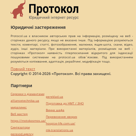
Юридичні застереження
Protocol.ua є власником авторських прав на інформацію, розміщену на веб -
сторінках даного ресурсу, якщо не вказано інше. Під інформацією розуміються
тексти, коментарі, статті, фотозображення, малюнки, ящик-шота, скани, відео,
аудіо, інші матеріали. При використанні матеріалів, розміщених на веб -
сторінках «Протокол» наявність гіперпосилання відкритого для індексації
пошуковими системами на protocol.ua обов`язкове. Під використанням
розуміється копіювання, адаптація, рерайтинг, модифікація тощо.
Повний текст
Copyright © 2014-2026 «Протокол». Всі права захищені.
Партнери
Сережки з діамантами
pereklad.ua
alliancetechnika.ua
Підготовка до НМТ / ЗНО
миралинкс
Винна шафа
Веб мастер
Перевезення хворих
https://motokosmos.ua/
hospice-life.com.ua/
Синтезатори
mk-translations.ua
perevod.agency