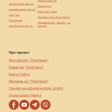
maltina.com.ua
agrotechnika.com.ua
Шафи купе
europeservice.com.ua
Брендові сумки
текст юа
Натяжні стелі Nova Stelya
Посилання
Перевезення хворих за
kievperevod.com.ua
кордон
Про проект
Про ресурс "Протокол"
Команда "Протокол"
Карта Сайту
Реклама на "Протокол"
Тендер на юридическую услугу
Угода користувача