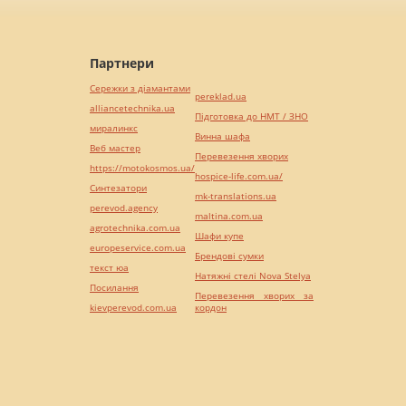
Партнери
Сережки з діамантами
pereklad.ua
alliancetechnika.ua
Підготовка до НМТ / ЗНО
миралинкс
Винна шафа
Веб мастер
Перевезення хворих
https://motokosmos.ua/
hospice-life.com.ua/
Синтезатори
mk-translations.ua
perevod.agency
maltina.com.ua
agrotechnika.com.ua
Шафи купе
europeservice.com.ua
Брендові сумки
текст юа
Натяжні стелі Nova Stelya
Посилання
Перевезення хворих за
kievperevod.com.ua
кордон