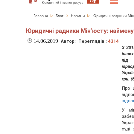
☰
Укр
Головна
Блог
Новини
Юридичні радники Мін’
Юридичні радники Мін’юсту: наймену
14.06.2019
Автор:
Переглядів :
4314
З 201
інших
під 
юрисд
Украї
грн. 
Про ц
відпо
відпо
У мі
забе
Украї
суді 