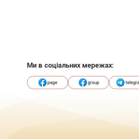
Ми в соціальних мережах:
page
group
telegr