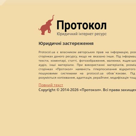
Юридичні застереження
Protocol.ua є власником авторських прав на інформацію, роз
сторінках даного ресурсу, якщо не вказано інше. Під інформа
тексти, коментарі, статті, фотозображення, малюнки, ящик-шот
аудіо, інші матеріали. При використанні матеріалів, розм
сторінках «Протокол» наявність гіперпосилання відкритого
пошуковими системами на protocol.ua обов`язкове. Під
розуміється копіювання, адаптація, рерайтинг, модифікація тощ
Повний текст
Copyright © 2014-2026 «Протокол». Всі права захищен