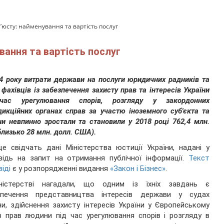
юсту: найменування та вартість послуг
вання та вартість послуг
4 року витрати держави на послуги юридичних радників та
 фахівців із забезпечення захисту прав та інтересів України
час урегулювання спорів, розгляду у закордонних
икційних органах справ за участю іноземного суб'єкта та
ни невпинно зростали та становили у 2018 році 762,4 млн.
(близько 28 млн. долл. США).
е свідчать дані Міністерства юстиції України, надані у
відь на запит на отримання публічної інформації.
Текст
віді
є у розпорядженні видання
«Закон і Бізнес»
.
ністерстві нагадали, що одним із їхніх завдань є
зпечення представництва інтересів держави у судах
ни, здійснення захисту інтересів України у Європейському
з прав людини під час урегулювання спорів і розгляду в