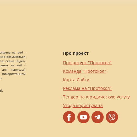
міщену на веб -
Про проект
цією розуміються
а, скани, відео,
Про ресурс "Протокол"
іщених на веб -
 для індексації
Команда "Протокол"
 використанням
о.
Карта Сайту
Реклама на "Протокол"
і.
Тендер на юридическую услугу
Угода користувача