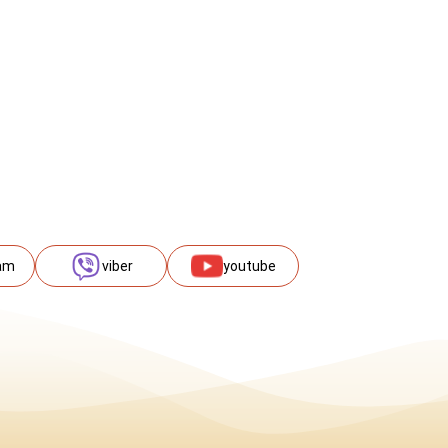
am
viber
youtube