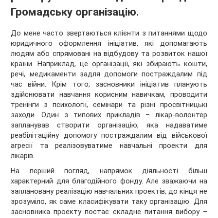
Громадську організацію.
До мене часто звертаються клієнти з питаннями щодо
юридичного оформлення ініціатив, які допомагають
людям або спрямовані на відбудову та розвиток нашої
країни. Наприклад, це організації, які збирають кошти,
речі, медикаменти задля допомоги постраждалим під
час війни. Крім того, засновники ініціатив планують
здійснювати навчання корисним навичкам, проводити
тренінги з психології, семінари та різні просвітницькі
заходи. Один з типових прикладів – лікар-волонтер
запланував створити організацію, яка надаватиме
реабілітаційну допомогу постраждалим від військової
агресії та реалізовуватиме навчальні проекти для
лікарів.
На перший погляд, напрямок діяльності більш
характерний для благодійного фонду. Але зважаючи на
заплановану реалізацію навчальних проектів, до кінця не
зрозуміло, як саме класифікувати таку організацію. Для
засновника проекту постає складне питання вибору –