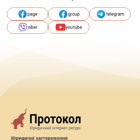
page
group
telegram
viber
youtube
Юридичні застереження