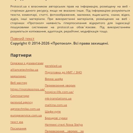
Protocol.ua є власником авторських прав на інформацію, розміщену на веб -
сторінках даного ресурсу, якщо не вказано інше. Під інформацією розуміються
тексти, коментарі, статті, фотозображення, малюнки, ящик-шота, скани, відео,
аудіо, інші матеріали. При використанні матеріалів, розміщених на веб -
сторінках «Протокол» наявність гіперпосилання відкритого для індексації
пошуковими системами на protocol.ua обов`язкове. Під використанням
розуміється копіювання, адаптація, рерайтинг, модифікація тощо.
Повний текст
Copyright © 2014-2026 «Протокол». Всі права захищені.
Партнери
Сережки з діамантами
pereklad.ua
alliancetechnika.ua
Підготовка до НМТ / ЗНО
миралинкс
Винна шафа
Веб мастер
Перевезення хворих
https://motokosmos.ua/
hospice-life.com.ua/
Синтезатори
mk-translations.ua
perevod.agency
maltina.com.ua
agrotechnika.com.ua
Шафи купе
europeservice.com.ua
Брендові сумки
текст юа
Натяжні стелі Nova Stelya
Посилання
Перевезення хворих за