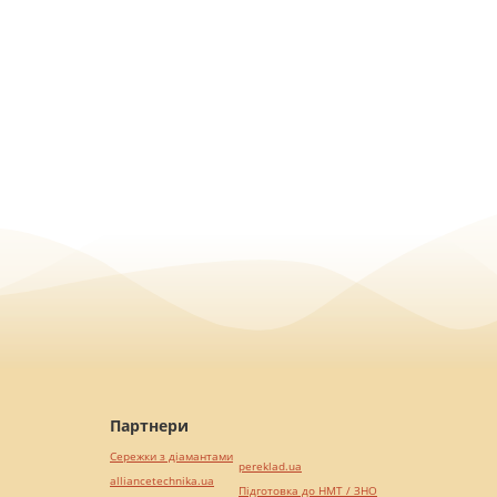
Партнери
Сережки з діамантами
pereklad.ua
alliancetechnika.ua
Підготовка до НМТ / ЗНО