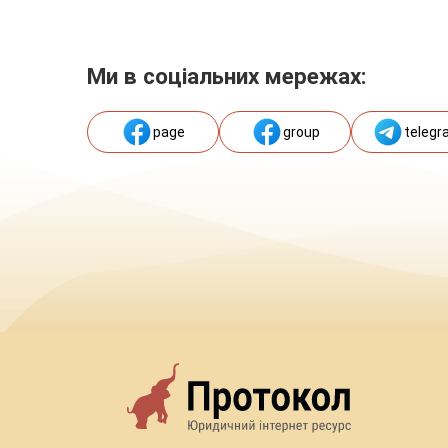
Ми в соціальних мережах:
page
group
telegr