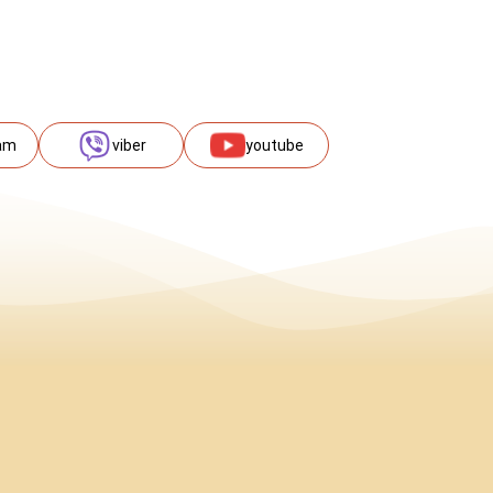
am
viber
youtube