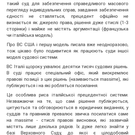
такий суд для забезпечення справедливого масового
перегляду індивідуальних справ, завдання забезпечення
єдності не ставляться, прецедент офіційно не
визнається як джерело права, рішення дуже стислі (1-3
сторінки) і майже не містять аргументації (французька
чи італійська модель).
Про ВС США і першу модель писала вже неодноразово,
тож цікаво було подивитися як працюють суди іншої
моделі судової системи.
ВС Італії щороку ухвалює десятки тисяч судових рішень.
В суді працює спеціальний офіс, який виокремлює
правові позиції з цих рішень (називаються massime), які
публікуються і на які робляться посилання.
Це особлива риса італійської прецедентної системи.
Незважаючи на те, що самі рішення публікуються,
цитуються та обговорюються в юридичних виданнях, у
суддів та правників превалює звичка посилатися саме
на massime - стислі правові висновки, які зазвичай
містять лише декілька рядків. Їх дуже легко знайти у
базі Верховного Суду, до якої є цілодобовий