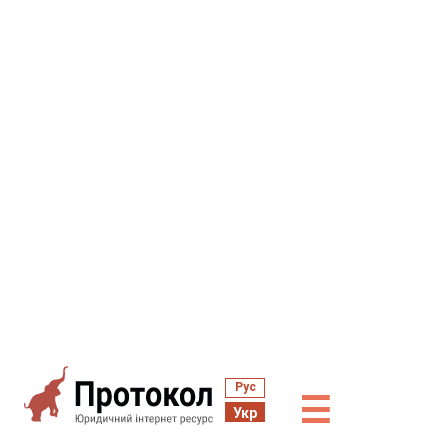
Рус
☰
Укр