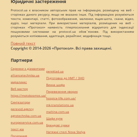
Юридичні застереження
Protocol.ua є власником авторських прав на інформацію, розміщену на веб -
сторінках даного ресурсу, якщо не вказано інше. Під інформацією розуміються
тексти, коментарі, статті, фотозображення, малюнки, ящик-шота, скани, відео,
аудіо, інші матеріали. При використанні матеріалів, розміщених на веб -
сторінках «Протокол» наявність гіперпосилання відкритого для індексації
пошуковими системами на protocol.ua обов`язкове. Під використанням
розуміється копіювання, адаптація, рерайтинг, модифікація тощо.
Повний текст
Copyright © 2014-2026 «Протокол». Всі права захищені.
Партнери
Сережки з діамантами
pereklad.ua
alliancetechnika.ua
Підготовка до НМТ / ЗНО
миралинкс
Винна шафа
Веб мастер
Перевезення хворих
https://motokosmos.ua/
hospice-life.com.ua/
Синтезатори
mk-translations.ua
perevod.agency
maltina.com.ua
agrotechnika.com.ua
Шафи купе
europeservice.com.ua
Брендові сумки
текст юа
Натяжні стелі Nova Stelya
Посилання