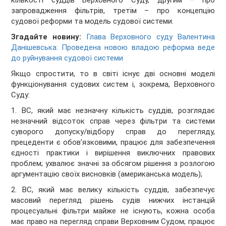
кількості суддів Верховного Суду, другим – про
запровадження фільтрів, третім – про концепцію
судової реформи та модель судової системи.
Згадайте новину:
Глава Верховного суду Валентина
Данішевська: Проведена новою владою реформа веде
до руйнування судової системи
Якщо спростити, то в світі існує дві основні моделі
функціонування судових систем і, зокрема, Верховного
Суду:
1. ВС, який має незначну кількість суддів, розглядає
незначний відсоток справ через фільтри та системи
суворого допуску/відбору справ до перегляду,
прецеденти є обов’язковими, працює для забезпечення
єдності практики і вирішення виключних правових
проблем; ухвалює значні за обсягом рішення з розлогою
аргументацію своїх висновків (американська модель);
2. ВС, який має велику кількість суддів, забезпечує
масовий перегляд рішень судів нижчих інстанцій
процесуальні фільтри майже не існують, кожна особа
має право на перегляд справи Верховним Судом; працює