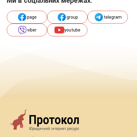
Ми в соціальних мережах:
page
group
telegram
viber
youtube