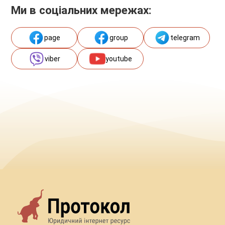
Ми в соціальних мережах:
page
group
telegram
viber
youtube