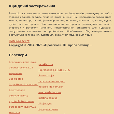
Юридичні застереження
Protocol.ua є власником авторських прав на інформацію, розміщену на веб -
сторінках даного ресурсу, якщо не вказано інше. Під інформацією розуміються
тексти, коментарі, статті, фотозображення, малюнки, ящик-шота, скани, відео,
аудіо, інші матеріали. При використанні матеріалів, розміщених на веб -
сторінках «Протокол» наявність гіперпосилання відкритого для індексації
пошуковими системами на protocol.ua обов`язкове. Під використанням
розуміється копіювання, адаптація, рерайтинг, модифікація тощо.
Повний текст
Copyright © 2014-2026 «Протокол». Всі права захищені.
Партнери
Сережки з діамантами
pereklad.ua
alliancetechnika.ua
Підготовка до НМТ / ЗНО
миралинкс
Винна шафа
Веб мастер
Перевезення хворих
https://motokosmos.ua/
hospice-life.com.ua/
Синтезатори
mk-translations.ua
perevod.agency
maltina.com.ua
agrotechnika.com.ua
Шафи купе
europeservice.com.ua
Брендові сумки
текст юа