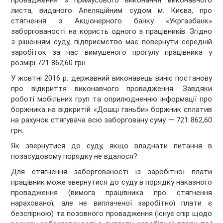
провадження з примусового виконання виконавчого
листа, виданого Апеляційним судом м. Києва, про
стягнення з Акціонерного банку «Укргазбанк»
заборгованості на користь одного з працівників. Згідно
з рішенням суду, підприємство має повернути середній
заробіток за час вимушеного прогулу працівника у
розмірі 721 862,60 грн.
У жовтні 2016 р. державний виконавець виніс постанову
про відкриття виконавчого провадження. Завдяки
роботі мобільних груп та оприлюдненню інформації про
боржника на відкритій «Дошці ганьби» боржник сплатив
на рахунок стягувача всю заборговану суму — 721 862,60
грн.
Як звернутися до суду, якщо владнати питання в
позасудовому порядку не вдалося?
Для стягнення заборгованості із заробітної плати
працівник може звернутися до суду в порядку наказного
провадження (вимога працівника про стягнення
нарахованої, але не виплаченої заробітної плати є
безспірною) та позовного провадження (існує спір щодо