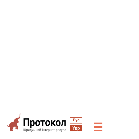
Рус
☰
Укр