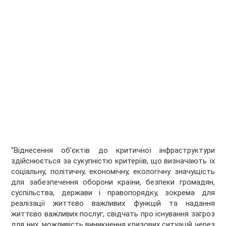
"Віднесення об’єктів до критичної інфраструктури
здійснюється за сукупністю критеріїв, що визначають їх
соціальну, політичну, економічну, екологічну значущість
для забезпечення оборони країни, безпеки громадян,
суспільства, держави і правопорядку, зокрема для
реалізації життєво важливих функцій та надання
життєво важливих послуг, свідчать про існування загроз
для них, можливість виникнення кризових ситуацій через