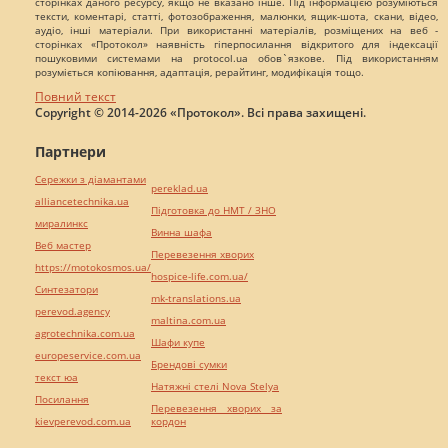
сторінках даного ресурсу, якщо не вказано інше. Під інформацією розуміються
тексти, коментарі, статті, фотозображення, малюнки, ящик-шота, скани, відео,
аудіо, інші матеріали. При використанні матеріалів, розміщених на веб -
сторінках «Протокол» наявність гіперпосилання відкритого для індексації
пошуковими системами на protocol.ua обов`язкове. Під використанням
розуміється копіювання, адаптація, рерайтинг, модифікація тощо.
Повний текст
Copyright © 2014-2026 «Протокол». Всі права захищені.
Партнери
Сережки з діамантами
pereklad.ua
alliancetechnika.ua
Підготовка до НМТ / ЗНО
миралинкс
Винна шафа
Веб мастер
Перевезення хворих
https://motokosmos.ua/
hospice-life.com.ua/
Синтезатори
mk-translations.ua
perevod.agency
maltina.com.ua
agrotechnika.com.ua
Шафи купе
europeservice.com.ua
Брендові сумки
текст юа
Натяжні стелі Nova Stelya
Посилання
Перевезення хворих за
kievperevod.com.ua
кордон