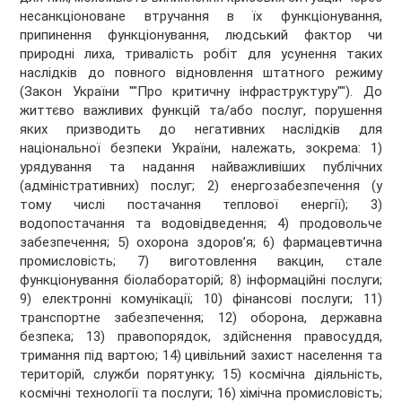
несанкціоноване втручання в їх функціонування,
припинення функціонування, людський фактор чи
природні лиха, тривалість робіт для усунення таких
наслідків до повного відновлення штатного режиму
(Закон України ""Про критичну інфраструктуру""). До
життєво важливих функцій та/або послуг, порушення
яких призводить до негативних наслідків для
національної безпеки України, належать, зокрема: 1)
урядування та надання найважливіших публічних
(адміністративних) послуг; 2) енергозабезпечення (у
тому числі постачання теплової енергії); 3)
водопостачання та водовідведення; 4) продовольче
забезпечення; 5) охорона здоров’я; 6) фармацевтична
промисловість; 7) виготовлення вакцин, стале
функціонування біолабораторій; 8) інформаційні послуги;
9) електронні комунікації; 10) фінансові послуги; 11)
транспортне забезпечення; 12) оборона, державна
безпека; 13) правопорядок, здійснення правосуддя,
тримання під вартою; 14) цивільний захист населення та
територій, служби порятунку; 15) космічна діяльність,
космічні технології та послуги; 16) хімічна промисловість;