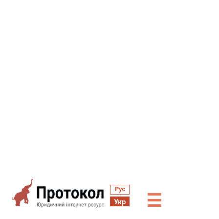
Рус
☰
Укр