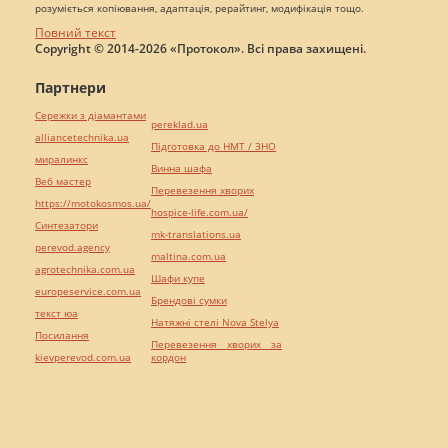
розуміється копіювання, адаптація, рерайтинг, модифікація тощо.
Повний текст
Copyright © 2014-2026 «Протокол». Всі права захищені.
Партнери
Сережки з діамантами
pereklad.ua
alliancetechnika.ua
Підготовка до НМТ / ЗНО
миралинкс
Винна шафа
Веб мастер
Перевезення хворих
https://motokosmos.ua/
hospice-life.com.ua/
Синтезатори
mk-translations.ua
perevod.agency
maltina.com.ua
agrotechnika.com.ua
Шафи купе
europeservice.com.ua
Брендові сумки
текст юа
Натяжні стелі Nova Stelya
Посилання
Перевезення хворих за
kievperevod.com.ua
кордон