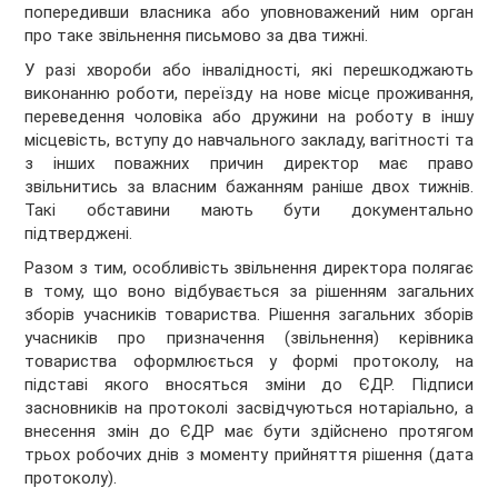
попередивши власника або уповноважений ним орган
про таке звільнення письмово за два тижні.
У разі хвороби або інвалідності, які перешкоджають
виконанню роботи, переїзду на нове місце проживання,
переведення чоловіка або дружини на роботу в іншу
місцевість, вступу до навчального закладу, вагітності та
з інших поважних причин директор має право
звільнитись за власним бажанням раніше двох тижнів.
Такі обставини мають бути документально
підтверджені.
Разом з тим, особливість звільнення директора полягає
в тому, що воно відбувається за рішенням загальних
зборів учасників товариства. Рішення загальних зборів
учасників про призначення (звільнення) керівника
товариства оформлюється у формі протоколу, на
підставі якого вносяться зміни до ЄДР. Підписи
засновників на протоколі засвідчуються нотаріально, а
внесення змін до ЄДР має бути здійснено протягом
трьох робочих днів з моменту прийняття рішення (дата
протоколу).