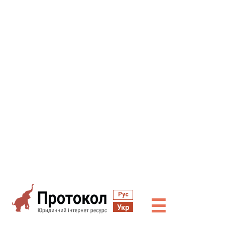
Рус
☰
Укр