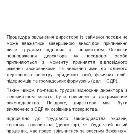
Процедура звільнення директора із займаної посади не
може вважатись завершеною внаслідок припинення
лише трудових відносин з товариством. Оскільки
повноваження директора як посадової особи
припиняються з моменту прийняття відповідного
рішення засновниками та внесення змін до Єдиного
державного реєстру юридичних осіб, фізичних осіб-
підприємців та громадських формувань (далі – ЄДР).
Таким чином, по-перше, трудові відносини директора з
товариством мають бути припинені з дотриманням
законодавства. По-друге, директора має бути
виключено з ЄДР як керівника товариства.
Відповідно до трудового законодавства України,
керівник товариства (директор), як будь-який інший
працівник, має право звільнитися за власним бажанням,