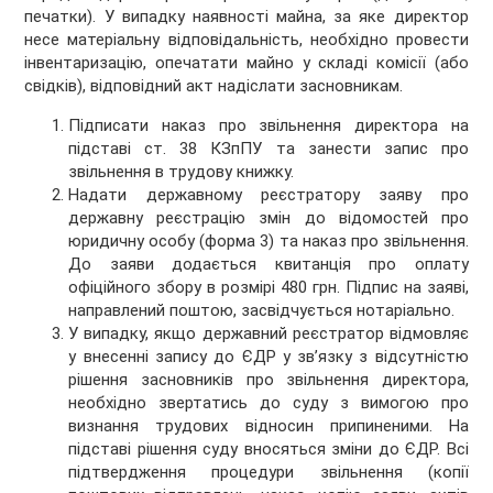
печатки). У випадку наявності майна, за яке директор
несе матеріальну відповідальність, необхідно провести
інвентаризацію, опечатати майно у складі комісії (або
свідків), відповідний акт надіслати засновникам.
Підписати наказ про звільнення директора на
підставі ст. 38 КЗпПУ та занести запис про
звільнення в трудову книжку.
Надати державному реєстратору заяву про
державну реєстрацію змін до відомостей про
юридичну особу (форма 3) та наказ про звільнення.
До заяви додається квитанція про оплату
офіційного збору в розмірі 480 грн. Підпис на заяві,
направлений поштою, засвідчується нотаріально.
У випадку, якщо державний реєстратор відмовляє
у внесенні запису до ЄДР у зв’язку з відсутністю
рішення засновників про звільнення директора,
необхідно звертатись до суду з вимогою про
визнання трудових відносин припиненими. На
підставі рішення суду вносяться зміни до ЄДР. Всі
підтвердження процедури звільнення (копії