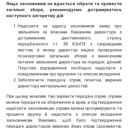
Якщо засновників не вдається зібрати та провести
загальні збори, рекомендуємо дотримуватись
наступного алгоритму дій:
Надіслати на адресу засновників заяву про
звільнення за власним бажанням директора з
дотриманням двотижневого строку,
передбаченого ст. 38 КЗпПУ, з супровідним
листом, в якому директор ініціює проведення
позачергових загальних зборів з винесенням
питання звільнення директора на порядок денний.
Поштове відправлення необхідно надіслати з
повідомленням про вручення та описом вкладення.
Забезпечити передачу справ, печатки, ввірених
директору матеріальних цінностей.
При цьому, можливі такі варіанти передачі справ: справи
можна передати на збереження в архів, а підтвердження
надіслати засновникам; справи можна пронумерувати та
прошити вручну й надіслати з описом вкладення
засновникам. Важливо, щоб було підтвердження
передачі директором ввірених йому справ (документів,