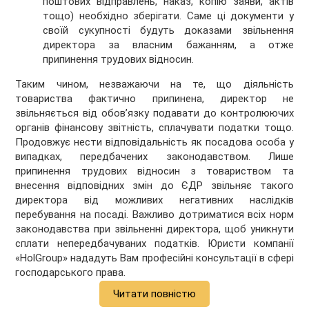
поштових відправлень, наказ, копію заяви, актів
тощо) необхідно зберігати. Саме ці документи у
своїй сукупності будуть доказами звільнення
директора за власним бажанням, а отже
припинення трудових відносин.
Таким чином, незважаючи на те, що діяльність
товариства фактично припинена, директор не
звільняється від обов’язку подавати до контролюючих
органів фінансову звітність, сплачувати податки тощо.
Продовжує нести відповідальність як посадова особа у
випадках, передбачених законодавством. Лише
припинення трудових відносин з товариством та
внесення відповідних змін до ЄДР звільняє такого
директора від можливих негативних наслідків
перебування на посаді. Важливо дотриматися всіх норм
законодавства при звільненні директора, щоб уникнути
сплати непередбачуваних податків. Юристи компанії
«HolGroup» нададуть Вам професійні консультації в сфері
господарського права.
Читати повністю