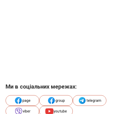
Ми в соціальних мережах:
page
group
telegram
viber
youtube